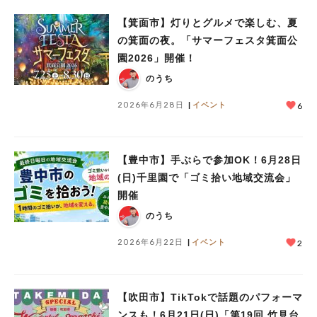
【箕面市】灯りとグルメで楽しむ、夏
の箕面の夜。「サマーフェスタ箕面公
園2026」開催！
のうち
2026年6月28日
イベント
6
【豊中市】手ぶらで参加OK！6月28日
(日)千里園で「ゴミ拾い地域交流会」
開催
のうち
2026年6月22日
イベント
2
【吹田市】TikTokで話題のパフォーマ
ンスも！6月21日(日)「第19回 竹見台