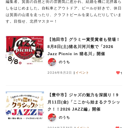
編集者。箕面の自然と街の雰囲気に惹かれ、結婚を機に北摂暮ら
しをはじめました。自転車とアウトドア、ビールが好きで、休日
は箕面の山道を走ったり、クラフトビールを楽しんだりしていま
す。目指せ、北摂マスター！
【池田市】グラミー賞受賞者も登場！
8月8日(土)猪名川河川敷で「2026
Jazz Picnic in 猪名川」開催
のうち
2026年8月2日
イベント
1
【豊中市】ジャズの魅力を深掘り！9
月11日(金)「ここから始まるクラシッ
ク！！2026 JAZZ編」開催
のうち