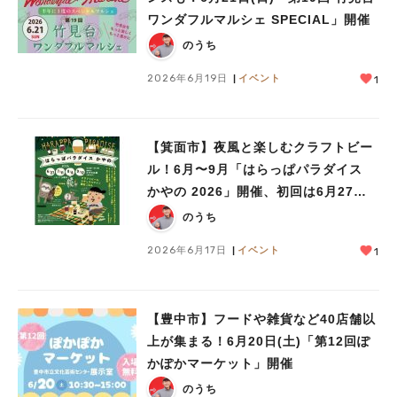
ワンダフルマルシェ SPECIAL」開催
のうち
2026年6月19日
イベント
1
【箕面市】夜風と楽しむクラフトビー
ル！6月〜9月「はらっぱパラダイス
かやの 2026」開催、初回は6月27日
(土)
のうち
2026年6月17日
イベント
1
【豊中市】フードや雑貨など40店舗以
上が集まる！6月20日(土)「第12回ぽ
人気のキーワード
かぽかマーケット」開催
#今週どこいく？
#自然とふれあう
#ランチ
#カフェ
#まとめ
のうち
#教えたい／教えて投稿記事
#大阪学院大 商品開発プロジェクト