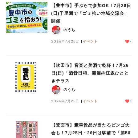
【豊中市】手ぶらで参加OK！7月26日
(日)千里園で「ゴミ拾い地域交流会」
開催
のうち
2026年7月25日
イベント
1
【吹田市】音楽と美酒で乾杯！7月26
日(日)「酒音日和」開催@江坂ひとと
きテラス
のうち
2026年7月25日
イベント
1
【箕面市】豪華景品が当たるビンゴ大
会も！7月25日・26日は駅前で「第50