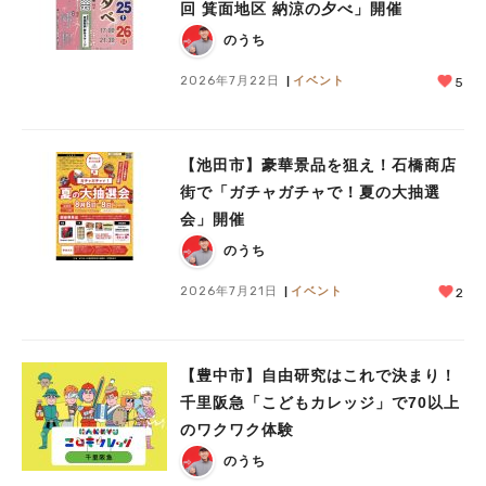
回 箕面地区 納涼の夕べ」開催
のうち
2026年7月22日
イベント
5
【池田市】豪華景品を狙え！石橋商店
街で「ガチャガチャで！夏の大抽選
会」開催
のうち
2026年7月21日
イベント
2
【豊中市】自由研究はこれで決まり！
千里阪急「こどもカレッジ」で70以上
のワクワク体験
のうち