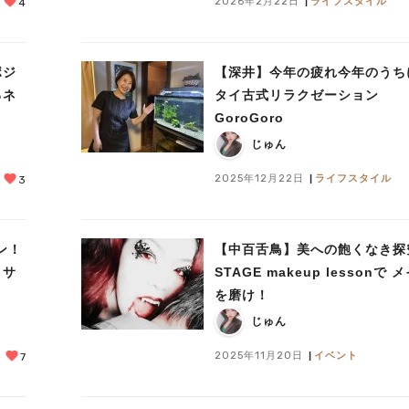
2026年2月22日
ライフスタイル
4
ポジ
【深井】今年の疲れ今年のうち
るネ
タイ古式リラクゼーション
GoroGoro
じゅん
2025年12月22日
ライフスタイル
3
ン！
【中百舌鳥】美への飽くなき探
～サ
STAGE makeup lessonで 
を磨け！
じゅん
2025年11月20日
イベント
7