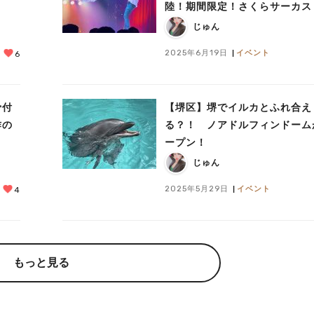
陸！期間限定！さくらサーカス
じゅん
2025年6月19日
イベント
6
骨付
【堺区】堺でイルカとふれ合え
作の
る？！ ノアドルフィンドーム
ープン！
じゅん
2025年5月29日
イベント
4
もっと見る