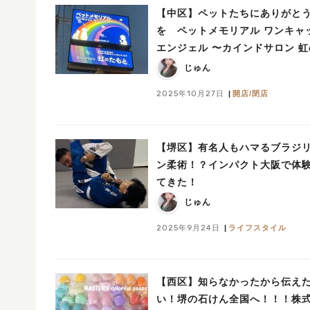
【中区】ペットたちにありがと
を ペットメモリアル ワンキャ
エンジェル 〜カインドサロン 
もと〜
じゅん
2025年10月27日
開店/閉店
【堺区】有名人もハマるブラジ
ン柔術！？インパクト大阪で体
てきた！
じゅん
2025年9月24日
ライフスタイル
【西区】知らなかったから伝え
い！堺の石けん全国へ！！！株