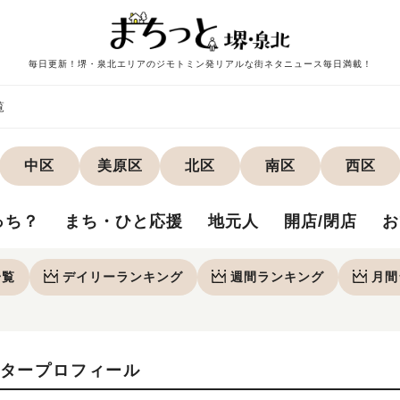
毎日更新！堺・泉北エリアのジモトミン発リアルな街ネタニュース毎日満載！
覧
中区
美原区
北区
南区
西区
っち？
まち・ひと応援
地元人
開店/閉店
お
一覧
デイリー
ランキング
週間
ランキング
月間
タープロフィール