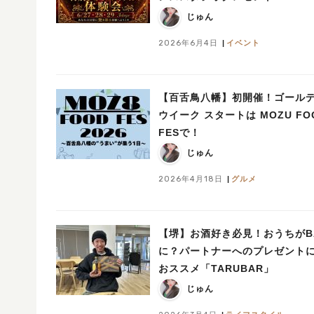
じゅん
2026年6月4日
イベント
【百舌鳥八幡】初開催！ゴール
ウイーク スタートは MOZU FO
FESで！
じゅん
2026年4月18日
グルメ
【堺】お酒好き必見！おうちがB
に？パートナーへのプレゼント
おススメ「TARUBAR」
じゅん