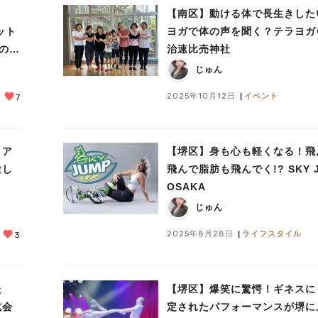
う
【南区】動ける体で長生きした
ット
ヨガで体の声を聞く？テラヨガ
虹のた
治速比売神社
じゅん
2025年10月12日
イベント
7
リア
【堺区】身も心も軽くなる！飛
験し
飛んで脂肪も飛んでく!? SKY 
OSAKA
じゅん
2025年8月28日
ライフスタイル
3
た
【堺区】爆笑に驚愕！ギネスに
式会
定されたパフォーマンスが堺に