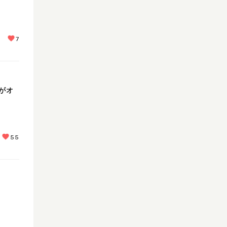
7
がオ
55