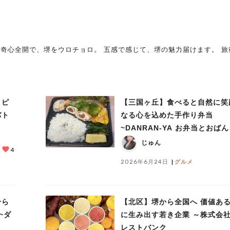
奇心全開で、堺をウロチョロ。 五感で感じて、堺の魅力届けます。 旅
！ピ
【三国ヶ丘】食べると自然に笑
バト
なる心を込めた手作り弁当
~DANRAN-YA お弁当とおば
居酒屋
じゅん
4
2026年6月24日
グルメ
分ら
【北区】堺から全国へ 価値あ
~ダ
に生み出す若き企業 ～株式会
レストバンク