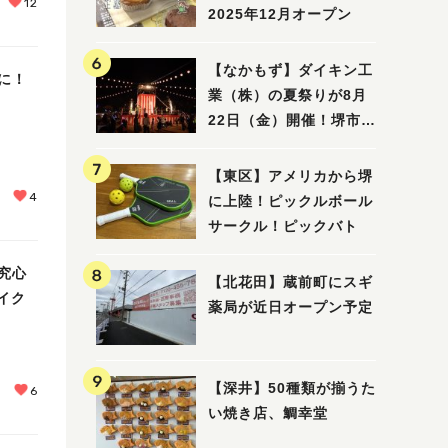
12
2025年12月オープン
【なかもず】ダイキン工
に！
業（株）の夏祭りが8月
22日（金）開催！堺市北
区で愛される大賑わいの
納涼祭
【東区】アメリカから堺
4
に上陸！ピックルボール
サークル！ピックバト
究心
【北花田】蔵前町にスギ
メイク
薬局が近日オープン予定
【深井】50種類が揃うた
6
い焼き店、鯛幸堂