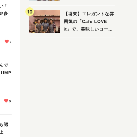
い！
＠多
【堺東】エレガントな雰
囲気の「Cafe LOVE
it」で、美味しいコーヒ
ーはいかがでしょうか？
7
んで
JUMP
9
も認
上