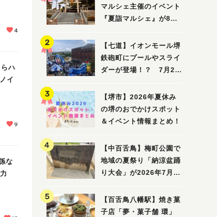
マルシェ主催のイベント
『夏詣マルシェ』が8月2
日(日)に開催！
4
【七道】イオンモール堺
鉄砲町にプールやスライ
たらハ
ダーが登場！？ 7月25
ヨノイ
日(土)～8月16日(日)に
「赤レンガ広場 Kid's
【堺市】2026年夏休み
Water PARK 2026」が
の堺のおでかけスポット
開催
＆イベント情報まとめ！
9
【中百舌鳥】梅町公園で
地域の夏祭り「納涼盆踊
係な
り大会」が2026年7月26
が力
日(日)に開催！
【百舌鳥八幡駅】焼き菓
子店「夢・菓子舗 環」