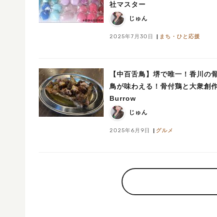
社マスター
じゅん
2025年7月30日
まち・ひと応援
【中百舌鳥】堺で唯一！香川の
鳥が味わえる！骨付鶏と大衆創
Burrow
じゅん
2025年6月9日
グルメ