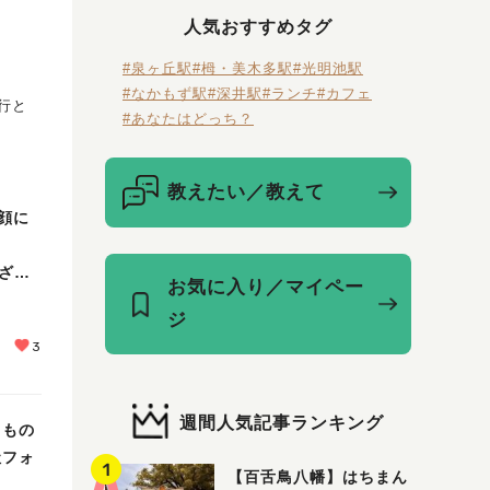
人気おすすめタグ
#泉ヶ丘駅
#栂・美木多駅
#光明池駅
#なかもず駅
#深井駅
#ランチ
#カフェ
行と
#あなたはどっち？
教えたい／教えて
顔に
んざい
お気に入り／マイペー
ジ
3
週間人気記事ランキング
るもの
社フォ
【百舌鳥八幡】はちまん