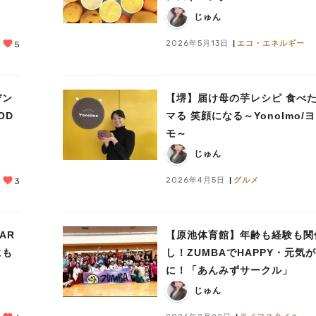
じゅん
2026年5月13日
エコ・エネルギー
5
デン
【堺】届け母の芋レシピ 食べ
OD
マる 笑顔になる～YonoImo/
モ～
じゅん
2026年4月5日
グルメ
3
AR
【原池体育館】年齢も経験も関
にも
し！ZUMBAでHAPPY・元気
に！「あんみずサークル」
じゅん