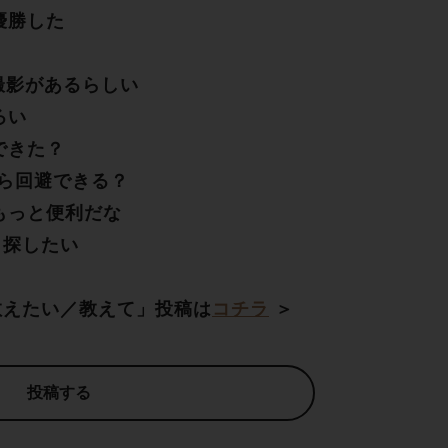
優勝した
の撮影があるらしい
ろい
できた？
たら回避できる？
もっと便利だな
、探したい
教えたい／教えて」投稿は
コチラ
＞
投稿する