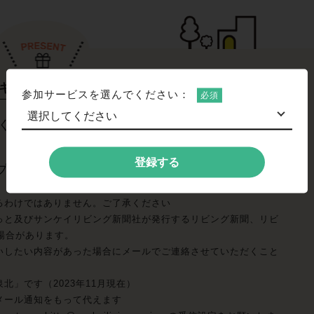
にギフト券のプレゼント！
参加サービスを選んでください：
くれた人から抽選で、まちっと展開地域の中か
登録する
プ）」1,000円分をプレゼントします。
るわけではありません。ご了承ください
っと及びサンケイリビング新聞社が発行するリビング新聞、リビ
る場合があります。
いしたい内容があった場合にメールでご連絡させていただくこと
」です（2023年11月現在）
メール通知をもって代えます