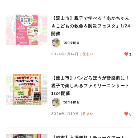
【流山市】親子で学べる「あかちゃん
＆こどもの救命＆防災フェスタ」1/24
開催
toriema
2026年1月14日
住まい
3
【流山市】パンどろぼうが音楽劇に！
親子で楽しめるファミリーコンサート
1/24開催
toriema
2026年1月10日
住まい
5
【柏市】入場無料！チョークアート