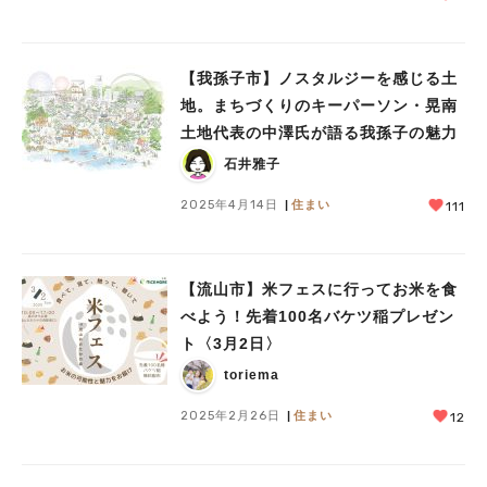
【我孫子市】ノスタルジーを感じる土
地。まちづくりのキーパーソン・晃南
土地代表の中澤氏が語る我孫子の魅力
石井雅子
2025年4月14日
住まい
111
【流山市】米フェスに行ってお米を食
べよう！先着100名バケツ稲プレゼン
ト〈3月2日〉
toriema
2025年2月26日
住まい
12