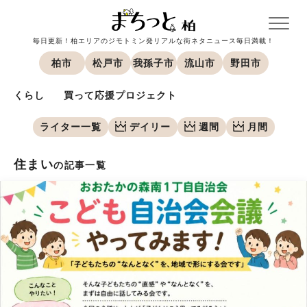
毎日更新！柏エリアのジモトミン発リアルな街ネタニュース毎日満載！
柏市
松戸市
我孫子市
流山市
野田市
くらし
買って応援プロジェクト
ライター一覧
デイリー
週間
月間
住まい
の記事一覧