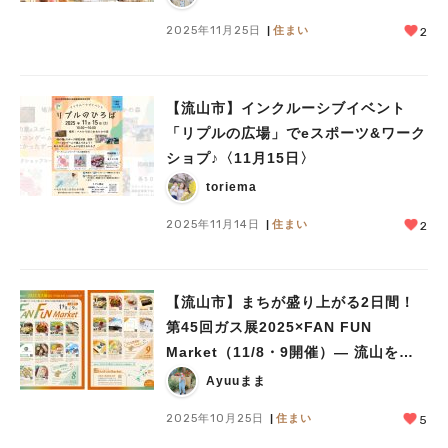
2025年11月25日
住まい
2
【流山市】インクルーシブイベント
「リプルの広場」でeスポーツ&ワーク
ショプ♪〈11月15日〉
toriema
2025年11月14日
住まい
2
【流山市】まちが盛り上がる2日間！
第45回ガス展2025×FAN FUN
Market（11/8・9開催）— 流山を代
表する出店に注目！
Ayuuまま
2025年10月25日
住まい
5