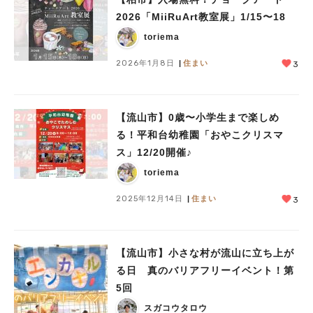
2026「MiiRuArt教室展」1/15〜18
toriema
2026年1月8日
住まい
3
【流山市】0歳〜小学生まで楽しめ
る！平和台幼稚園「おやこクリスマ
ス」12/20開催♪
toriema
2025年12月14日
住まい
3
【流山市】小さな村が流山に立ち上が
る日 真のバリアフリーイベント！第
5回
スガコウタロウ