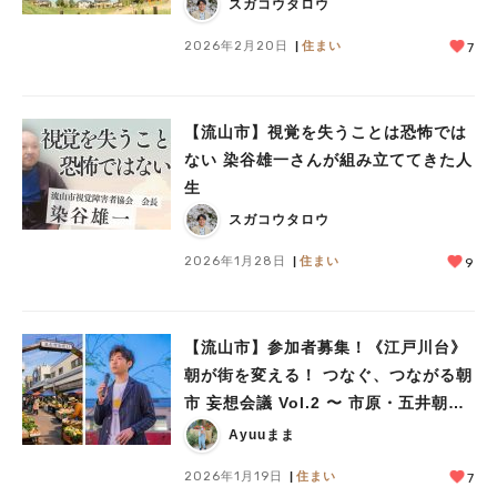
スガコウタロウ
2026年2月20日
住まい
7
【流山市】視覚を失うことは恐怖では
ない 染谷雄一さんが組み立ててきた人
生
スガコウタロウ
2026年1月28日
住まい
9
【流山市】参加者募集！《江戸川台》
朝が街を変える！ つなぐ、つながる朝
市 妄想会議 Vol.2 〜 市原・五井朝市
に学ぶ“朝市”のつくり方〜1/23(金)開
Ayuuまま
催！
2026年1月19日
住まい
7