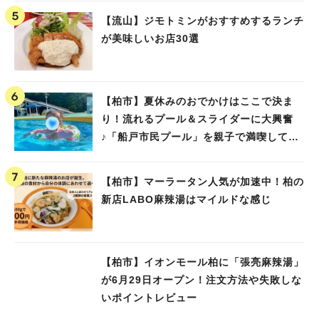
【流山】ジモトミンがおすすめするランチ
が美味しいお店30選
【柏市】夏休みのおでかけはここで決ま
り！流れるプール＆スライダーに大興奮
♪「船戸市民プール」を親子で満喫してき
ました！
【柏市】マーラータン人気が加速中！柏の
新店LABO麻辣湯はマイルドな感じ
【柏市】イオンモール柏に「張亮麻辣湯」
が6月29日オープン！注文方法や失敗しな
いポイントレビュー