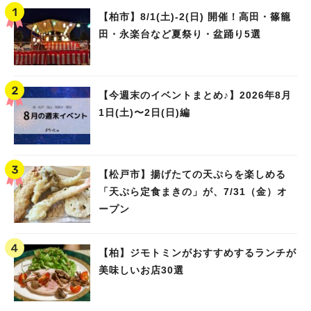
【柏市】8/1(土)‐2(日) 開催！高田・篠籠
田・永楽台など夏祭り・盆踊り5選
【今週末のイベントまとめ♪】2026年8月
1日(土)〜2日(日)編
【松戸市】揚げたての天ぷらを楽しめる
「天ぷら定食まきの」が、7/31（金）オ
ープン
【柏】ジモトミンがおすすめするランチが
美味しいお店30選