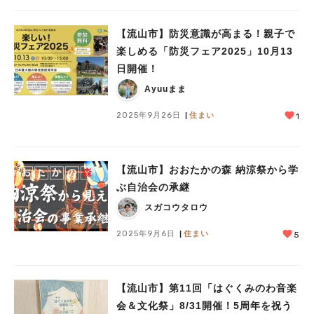
【流山市】防災意識が高まる！親子で
楽しめる「防災フェア2025」10月13
日開催！
Ayuuまま
2025年9月26日
住まい
1
【流山市】おおたかの森 納涼祭から学
ぶ自治会の承継
スガコウタロウ
2025年9月6日
住まい
5
【流山市】第11回「はぐくみのわ音楽
会＆文化祭」8/31開催！5周年を祝う