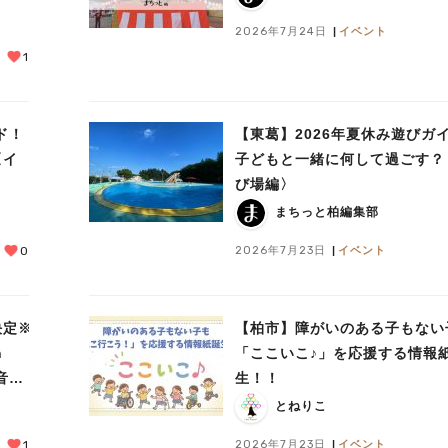
2026年7月24日
イベント
1
ド！
【東葛】2026年夏休み遊びガ
〈イ
子どもと一緒に何して過ごす？
び場編〉
まちっと柏編集部
2026年7月23日
イベント
0
決定※
【柏市】障がいのある子もない
h
「ここいこ♪」を応援する情報
と音楽
生！！
とねりこ
2026年7月23日
イベント
1