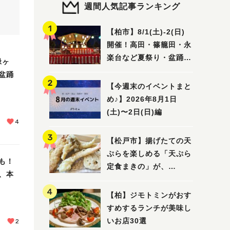
週間人気記事ランキング
【柏市】8/1(土)‐2(日)
開催！高田・篠籠田・永
楽台など夏祭り・盆踊り
緑ヶ
5選
盆踊
【今週末のイベントまと
め♪】2026年8月1日
(土)〜2日(日)編
4
【松戸市】揚げたての天
ぷらを楽しめる「天ぷら
も！
定食まきの」が、
、本
7/31（金）オープン
【柏】ジモトミンがおす
すめするランチが美味し
いお店30選
2