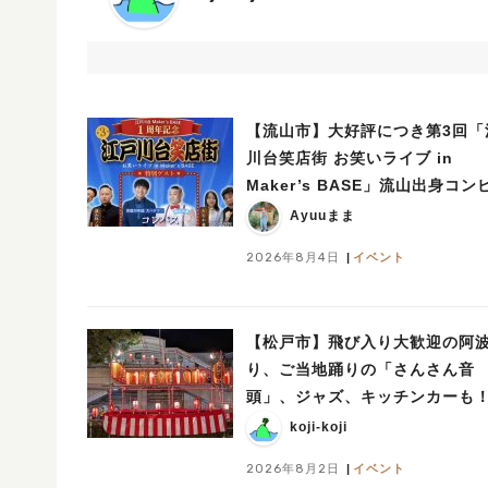
【流山市】大好評につき第3回「
川台笑店街 お笑いライブ in
Maker’s BASE」流山出身コン
「コンパス」も登場！8/23（日
Ayuuまま
2026年8月4日
イベント
【松戸市】飛び入り大歓迎の阿
り、ご当地踊りの「さんさん音
頭」、ジャズ、キッチンカーも
「小金宿まつり」8/28-30開催！
koji-koji
2026年8月2日
イベント