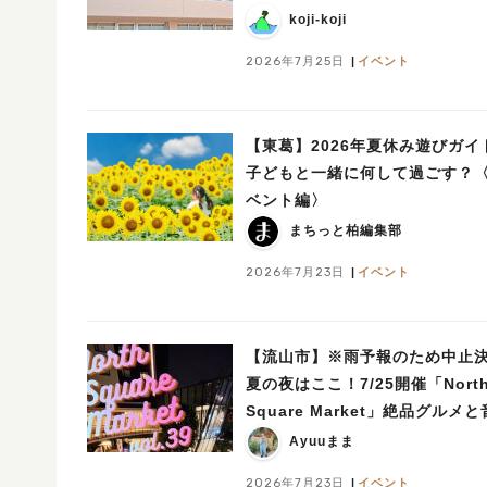
koji-koji
2026年7月25日
イベント
【東葛】2026年夏休み遊びガイ
子どもと一緒に何して過ごす？
ベント編〉
まちっと柏編集部
2026年7月23日
イベント
【流山市】※雨予報のため中止
夏の夜はここ！7/25開催「Nort
Square Market」絶品グルメ
ライブを楽しもう♪
Ayuuまま
2026年7月23日
イベント