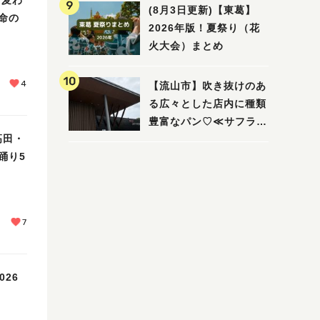
ビュー
(8月3日更新)【東葛】
命の
2026年版！夏祭り（花
火大会）まとめ
4
【流山市】吹き抜けのあ
る広々とした店内に種類
豊富なパン♡≪サフラン
！高田・
丘の上店≫
踊り5
7
26