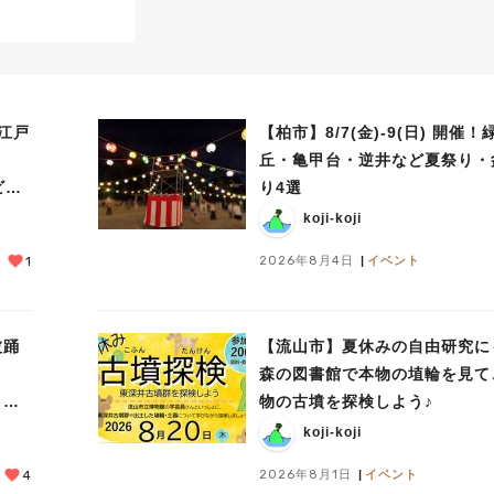
江戸
【柏市】8/7(金)‐9(日) 開催！
丘・亀甲台・逆井など夏祭り・
ビ
り4選
）
koji-koji
2026年8月4日
イベント
1
波踊
【流山市】夏休みの自由研究に
森の図書館で本物の埴輪を見て
！
物の古墳を探検しよう♪
koji-koji
2026年8月1日
イベント
4