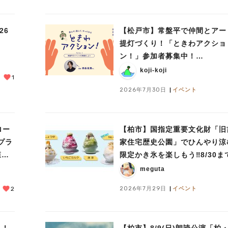
26
【松戸市】常盤平で仲間とアー
提灯づくり！「ときわアクショ
ン！」参加者募集中！
8/2(日),22(土),23(日)開催！
koji-koji
1
2026年7月30日
イベント
ロー
【柏市】国指定重要文化財「旧
プラ
家住宅歴史公園」でひんやり涼
森・
限定かき氷を楽しもう‼︎8/30ま
meguta
2026年7月29日
イベント
2
も！
【柏市】8/9(日)朗読公演「柏