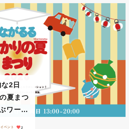
な2日
りの夏まつ
喜ぶワーク
ーも
イベント
2