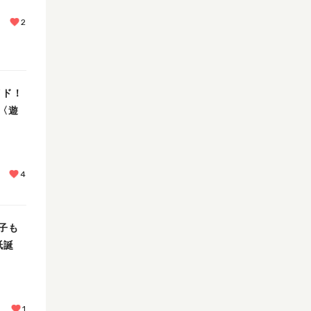
2
イド！
〈遊
4
子も
紙誕
1