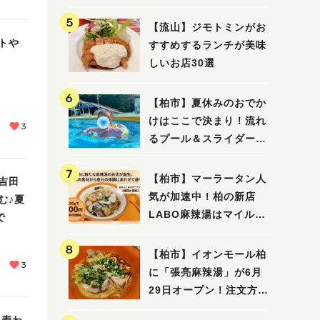
【流山】ジモトミンがお
トや
すすめするランチが美味
しいお店30選
【柏市】夏休みのおでか
けはここで決まり！流れ
3
るプール＆スライダーに
大興奮♪「船戸市民プー
ル」を親子で満喫してき
【柏市】マーラータン人
吉田
ました！
気が加速中！柏の新店
む♪夏
LABO麻辣湯はマイルド
で
な感じ
【柏市】イオンモール柏
3
に「張亮麻辣湯」が6月
29日オープン！注文方法
や失敗しないポイントレ
・麦わ