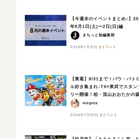
【今週末のイベントまとめ♪】20
年8月1日(土)〜2日(日)編
まちっと柏編集部
2026年7月31日
イベント
【東葛】8/31まで！パウ・パト
ル好き集まれ♪TX×東武でスタン
リー開催！柏・流山おおたかの
清水公園など10駅を巡ろう
meguta
2026年7月30日
イベント
【松戸市】「とうもろこし市」