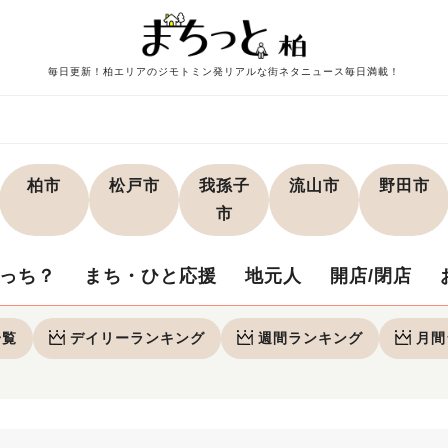
毎日更新！柏エリアのジモトミン発リアルな街ネタニュース毎日満載！
柏市
松戸市
我孫子
流山市
野田市
市
っち？
まち・ひと応援
地元人
開店/閉店
一覧
デイリー
ランキング
週間
ランキング
月間