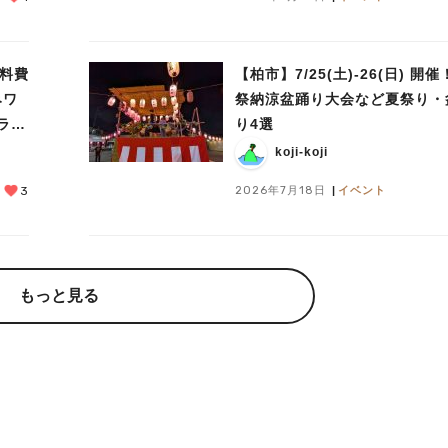
材料費
【柏市】7/25(土)‐26(日) 開
みワ
祭納涼盆踊り大会など夏祭り・
ラ装
り4選
koji-koji
2026年7月18日
イベント
3
もっと見る