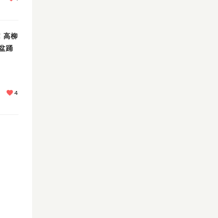
催！高柳
盆踊
4