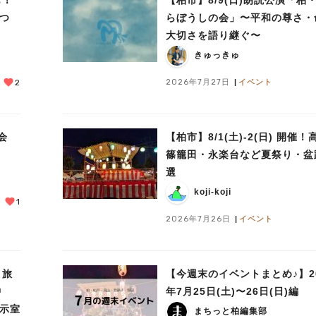
まつ
らぼうしの会」〜平和の尊さ・
大切さを語り継ぐ〜
きゅっきゅ
2026年7月27日
イベント
2
会
【柏市】8/1(土)‐2(日) 開催
篠籠田・永楽台など夏祭り・盆
選
koji-koji
1
2026年7月26日
イベント
～旅
【今週末のイベントまとめ♪】20
中
年7月25日(土)〜26日(日)編
展示室
まちっと柏編集部