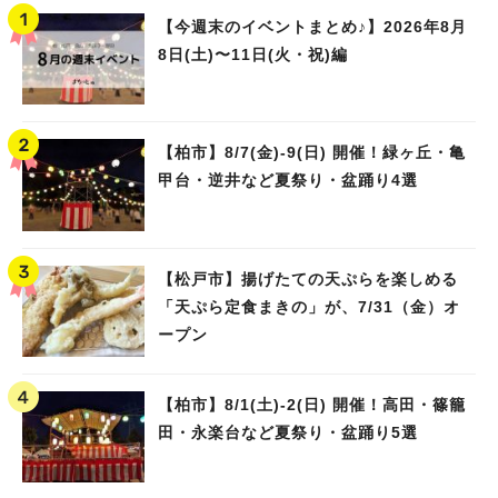
【今週末のイベントまとめ♪】2026年8月
8日(土)〜11日(火・祝)編
【柏市】8/7(金)‐9(日) 開催！緑ヶ丘・亀
甲台・逆井など夏祭り・盆踊り4選
【松戸市】揚げたての天ぷらを楽しめる
「天ぷら定食まきの」が、7/31（金）オ
ープン
【柏市】8/1(土)‐2(日) 開催！高田・篠籠
田・永楽台など夏祭り・盆踊り5選