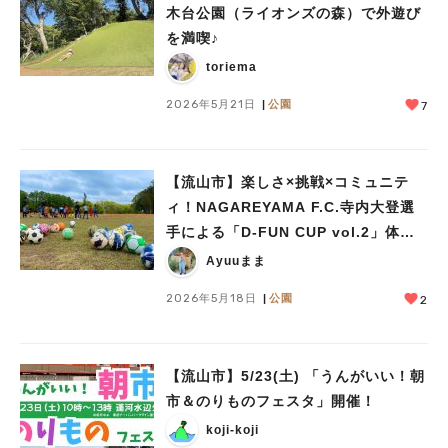
木台公園（ライオンズの森）で外遊び
を満喫♪
toriema
2026年5月21日
公園
7
【流山市】楽しさ×挑戦×コミュニテ
ィ！NAGAREYAMA F.C.寺内大登選
手による「D-FUN CUP vol.2」体験
レポート！
Ayuuまま
2026年5月18日
公園
2
【流山市】5/23(土) 「うんがいい！朝
市＆のりものフェスタ」開催！
koji-koji