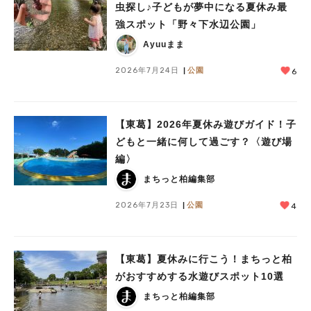
虫探し♪子どもが夢中になる夏休み最
強スポット「野々下水辺公園」
Ayuuまま
2026年7月24日
公園
6
【東葛】2026年夏休み遊びガイド！子
どもと一緒に何して過ごす？〈遊び場
編〉
まちっと柏編集部
2026年7月23日
公園
4
【東葛】夏休みに行こう！まちっと柏
がおすすめする水遊びスポット10選
まちっと柏編集部