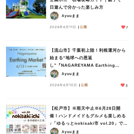
日遊んで分かった楽しみ方
Ayuuまま
2026年6月11日
公園
7
【流山市】千葉初上陸！利根運河から
始まる“地球への恩返
し”『NAGAREYAMA Earthing
Market®︎』開催！【6月13日】
Ayuuまま
2026年6月10日
公園
3
【松戸市】※雨天中止※6月28日開
催！ハンドメイドもグルメも楽しめる
♪「ゆるっとnokisaki市 vol.20」でお
気に入りとの出会いを
Ayuuまま