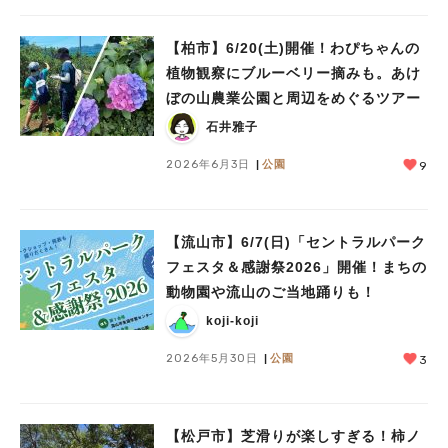
【柏市】6/20(土)開催！わぴちゃんの
植物観察にブルーベリー摘みも。あけ
ぼの山農業公園と周辺をめぐるツアー
石井雅子
2026年6月3日
公園
9
【流山市】6/7(日)「セントラルパーク
フェスタ＆感謝祭2026」開催！まちの
動物園や流山のご当地踊りも！
koji-koji
2026年5月30日
公園
3
【松戸市】芝滑りが楽しすぎる！柿ノ