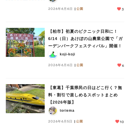
2026年6月6日
公園
3
【柏市】初夏のピクニック日和に！
6/14（日）あけぼの山農業公園で「ガ
ーデンパークフェスティバル」開催！
koji-koji
2026年6月6日
公園
6
【東葛】千葉県民の日はどこ行く？無
料・割引で楽しめるスポットまとめ
【2026年版】
toriema
2026年6月5日
公園
10