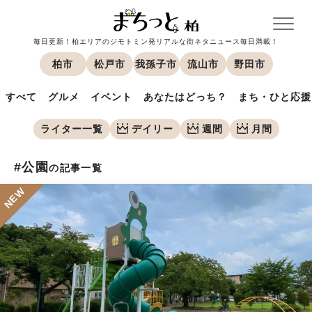
毎日更新！柏エリアのジモトミン発リアルな街ネタニュース毎日満載！
柏市
松戸市
我孫子市
流山市
野田市
すべて
グルメ
イベント
あなたはどっち？
まち・ひと応援
ライター一覧
デイリー
週間
月間
#公園
の記事一覧