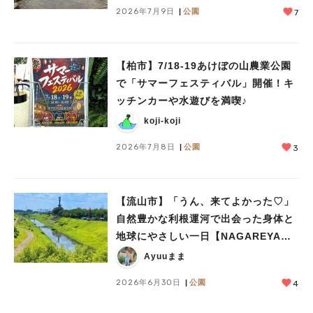
2026年7月9日
公園
7
【柏市】7/18-19あけぼの山農業公園
で「サマーフェスティバル」開催！キ
ッチンカーや水遊びを満喫♪
koji-koji
2026年7月8日
公園
3
【流山市】「うん、来てよかった♡」
自然豊かな利根運河で出会った身体と
地球にやさしい一日【NAGAREYAMA
Earthing Market®︎】レポート
Ayuuまま
2026年6月30日
公園
4