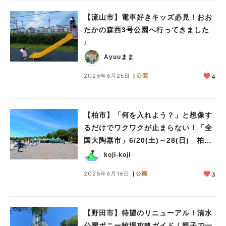
【流山市】電車好きキッズ必見！おお
たかの森西3号公園へ行ってきました
♩
Ayuuまま
2026年6月25日
公園
4
【柏市】「何を入れよう？」と想像す
るだけでワクワクが止まらない！「全
国大陶器市」6/20(土)～28(日) 柏の
葉公園で開催！
koji-koji
2026年6月16日
公園
3
【野田市】待望のリニューアル！清水
公園ポニー牧場攻略ガイド｜親子で一