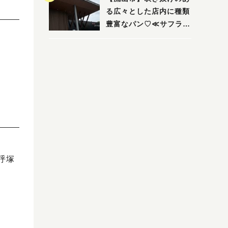
る広々とした店内に種類
豊富なパン♡≪サフラン
丘の上店≫
呼塚