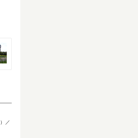
号）／
２