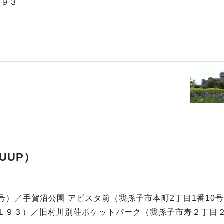
１９３
UUP）
号）／手賀沼公園 アビスタ前（我孫子市本町2丁目1番10
田１９３）／旧村川別荘ポケットパーク（我孫子市寿２丁目