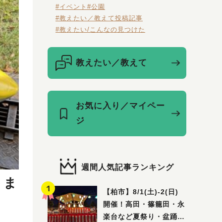
#イベント
#公園
#教えたい／教えて投稿記事
#教えたい/こんなの見つけた
教えたい／教えて
お気に入り／マイペー
ジ
週間人気記事ランキング
トま
【柏市】8/1(土)‐2(日)
開催！高田・篠籠田・永
楽台など夏祭り・盆踊り