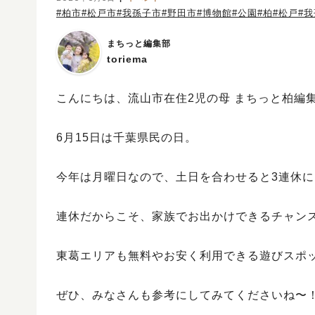
#柏市
#松戸市
#我孫子市
#野田市
#博物館
#公園
#柏
#松戸
#
まちっと編集部
toriema
こんにちは、流山市在住2児の母 まちっと柏編集部
6月15日は千葉県民の日。
今年は月曜日なので、土日を合わせると3連休に
連休だからこそ、家族でお出かけできるチャン
東葛エリアも無料やお安く利用できる遊びスポ
ぜひ、みなさんも参考にしてみてくださいね〜