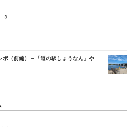
４−３
トレポ（前編）～「道の駅しょうなん」や
ム