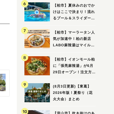
【柏市】夏休みのおでか
けはここで決まり！流れ
るプール＆スライダーに
大興奮♪「船戸市民プー
ル」を親子で満喫してき
【柏市】マーラータン人
ました！
気が加速中！柏の新店
LABO麻辣湯はマイルド
な感じ
【柏市】イオンモール柏
に「張亮麻辣湯」が6月
29日オープン！注文方法
や失敗しないポイントレ
ビュー
(8月3日更新)【東葛】
2026年版！夏祭り（花
火大会）まとめ
【流山市】吹き抜けのあ