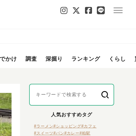
でかけ
調査
深掘り
ランキング
くらし
人気おすすめタグ
#ラーメン
#ショッピング
#カフェ
#スイーツ
#パン
#カレー
#柏駅