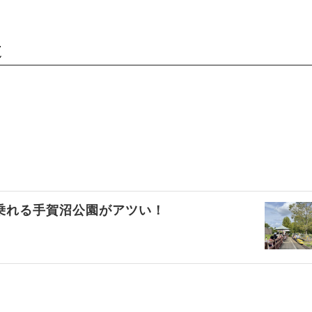
道
乗れる手賀沼公園がアツい！