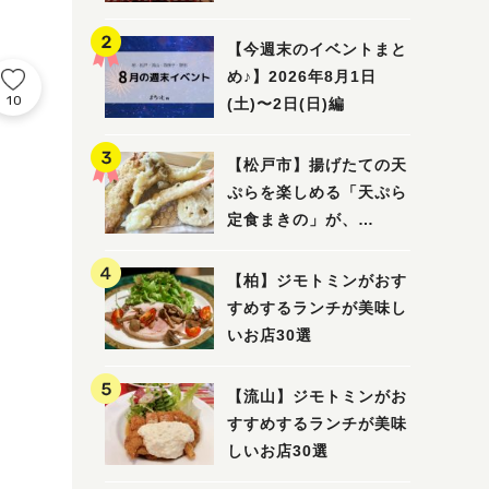
5選
【今週末のイベントまと
め♪】2026年8月1日
10
(土)〜2日(日)編
【松戸市】揚げたての天
ぷらを楽しめる「天ぷら
定食まきの」が、
7/31（金）オープン
【柏】ジモトミンがおす
すめするランチが美味し
いお店30選
【流山】ジモトミンがお
すすめするランチが美味
しいお店30選