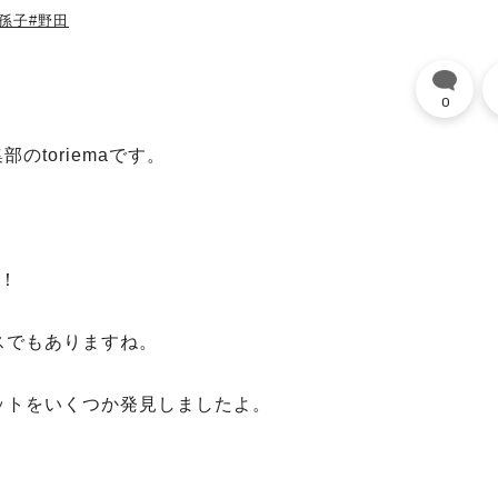
我孫子
#野田
0
のtoriemaです。
！
スでもありますね。
ットをいくつか発見しましたよ。
！