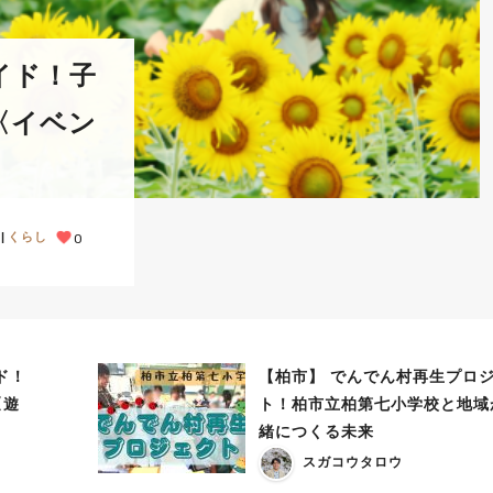
イド！子
〈イベン
くらし
0
ド！
【柏市】 でんでん村再生プロ
〈遊
ト！柏市立柏第七小学校と地域
緒につくる未来
スガコウタロウ