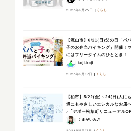
2026年5月29日
くらし
【流山市】6/21(日)父の日「パ
子のお弁当バイキング」開催！
にはフリータイムのひととき！
koji-koji
2026年5月19日
くらし
【柏市】5/22(金)～24(日)人に
境にもやさしいエシカルなお店
♪「デポー松葉町リニューアルOP
まつり」開催！
くまがいみさ
2026年5月17日
くらし