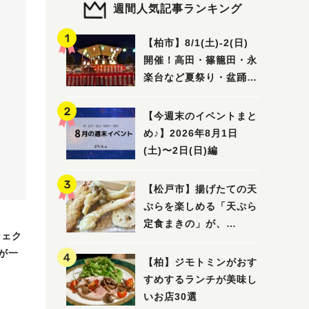
週間人気記事ランキング
【柏市】8/1(土)‐2(日)
開催！高田・篠籠田・永
楽台など夏祭り・盆踊り
5選
【今週末のイベントまと
め♪】2026年8月1日
(土)〜2日(日)編
【松戸市】揚げたての天
ぷらを楽しめる「天ぷら
定食まきの」が、
ジェク
7/31（金）オープン
が一
【柏】ジモトミンがおす
すめするランチが美味し
いお店30選