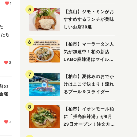
1
【流山】ジモトミンがお
すすめするランチが美味
た
しいお店30選
マたち
【柏市】マーラータン人
気が加速中！柏の新店
LABO麻辣湯はマイルド
3
な感じ
【柏市】夏休みのおでか
けはここで決まり！流れ
前の
るプール＆スライダーに
金曜
大興奮♪「船戸市民プー
ル」を親子で満喫してき
【柏市】イオンモール柏
ました！
に「張亮麻辣湯」が6月
3
29日オープン！注文方法
や失敗しないポイントレ