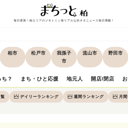
毎日更新！柏エリアのジモトミン発リアルな街ネタニュース毎日満載！
柏市
松戸市
我孫子
流山市
野田市
市
っち？
まち・ひと応援
地元人
開店/閉店
お
一覧
デイリー
ランキング
週間
ランキング
月間