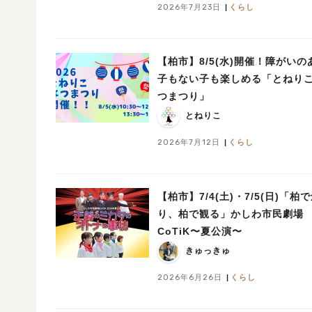
2026年7月23日
くらし
【柏市】8/5(水)開催！障がいの
子もない子も楽しめる「とねり
つまつり」
とねりこ
2026年7月12日
くらし
【柏市】7/4(土)・7/5(日)「柏
り、柏で観る」かしわ市民劇場
CoTiK〜夏公演〜
きゅっきゅ
2026年6月26日
くらし