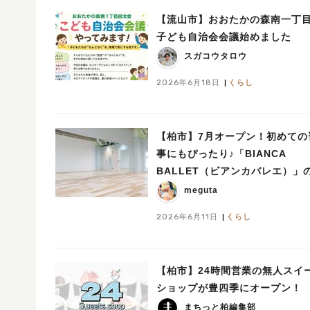
【流山市】おおたかの森南一丁
子ども自治会会議始めました
スガコウタロウ
2026年6月18日
くらし
【柏市】7月オープン！初めての
事にもぴったり♪「BIANCA
BALLET（ビアンカバレエ）」
験会が開催♪〈6/24,28〉
meguta
2026年6月11日
くらし
【柏市】24時間営業の無人スイ
ショップが豊四季にオープン！
まちっと柏編集部