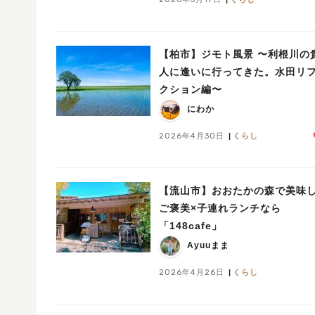
【柏市】ジモト風景 〜利根川の貴婦
人に逢いに行ってきた。水田リ
クション編〜
にわか
2026年4月30日
くらし
【流山市】おおたかの森で美味し
ご褒美×子連れランチなら
「148cafe」
Ayuuまま
2026年4月26日
くらし