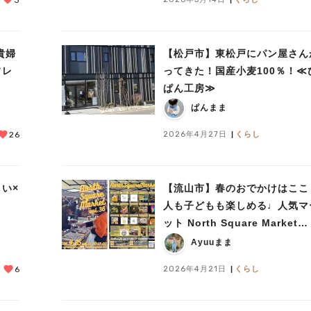
3
【松戸市】東松戸にパン屋さん
フレ
ってきた！国産小麦100％！≪
ぱん工房≫
ぱんまま
2026年4月27日
くらし
26
い×
【流山市】春のおでかけはここ
人も子どもも楽しめる♩人気マ
ット North Square Market
vol.36〜4月25日開催！〜
Ayuuまま
2026年4月21日
くらし
6