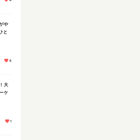
4
がや
ひと
4
！大
ーケ
1