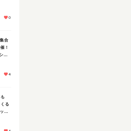
0
ん集合
開催！
ショ
4
年も
てくる
ェック