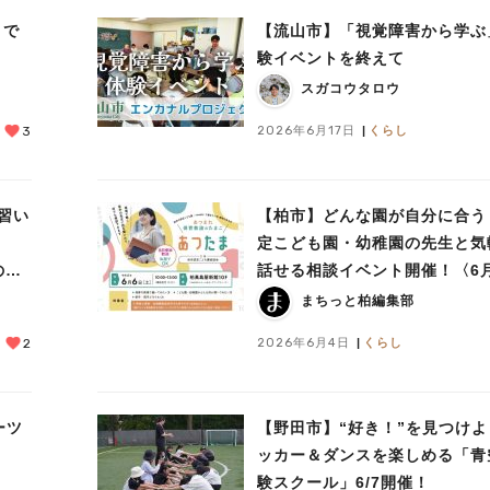
目で
【流山市】「視覚障害から学ぶ
験イベントを終えて
スガコウタロウ
2026年6月17日
くらし
3
習い
【柏市】どんな園が自分に合う
定こども園・幼稚園の先生と気
の体
話せる相談イベント開催！〈6
日〉
まちっと柏編集部
2026年6月4日
くらし
2
ーツ
【野田市】“好き！”を見つけよ
ッカー＆ダンスを楽しめる「青
験スクール」6/7開催！