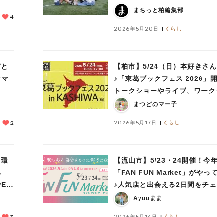
まちっと柏編集部
4
2026年5月20日
くらし
パと
【柏市】5/24（日）本好きさ
ママ
♪「東葛ブックフェス 2026」
トークショーやライブ、ワーク
ップも
まつどのマー子
2026年5月17日
くらし
2
も環
【流山市】5/23・24開催！今
へ
「FAN FUN Market」がやっ
EN
♪人気店と出会える2日間をチ
しよう♩
Ayuuまま
2026年5月14日
くらし