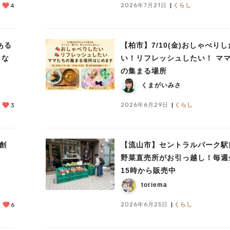
2026年7月21日
くらし
4
ある
【柏市】7/10(金)おしゃべりし
こな
い！リフレッシュしたい！ マ
の集まる場所
くまがいみさ
2026年6月29日
くらし
3
で創
【流山市】セントラルパーク駅
野菜直売所がお引っ越し！毎週
15時から販売中
toriema
2026年6月25日
くらし
6