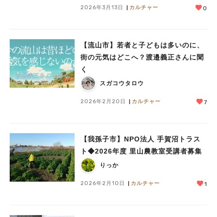
2026年3月13日
カルチャー
0
【流山市】若者と子どもは多いのに、
街の元気はどこへ？渡邉義正さんに聞
く
スガコウタロウ
2026年2月20日
カルチャー
7
【我孫子市】NPO法人 手賀沼トラス
ト◆2026年度 里山農教室受講者募集
りっか
2026年2月10日
カルチャー
1