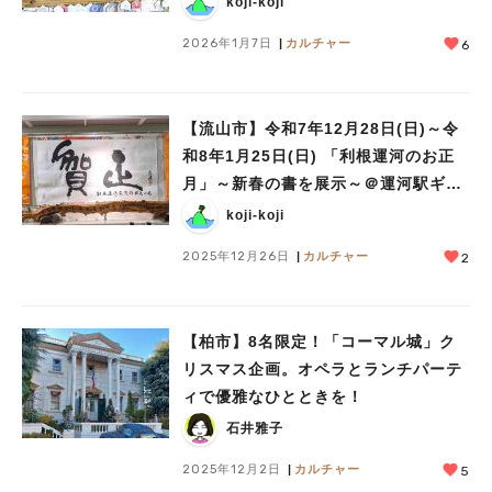
koji-koji
2026年1月7日
カルチャー
6
【流山市】令和7年12月28日(日)～令
和8年1月25日(日) 「利根運河のお正
月」～新春の書を展示～＠運河駅ギャ
ラリー
koji-koji
2025年12月26日
カルチャー
2
【柏市】8名限定！「コーマル城」ク
リスマス企画。オペラとランチパーテ
ィで優雅なひとときを！
石井雅子
2025年12月2日
カルチャー
5