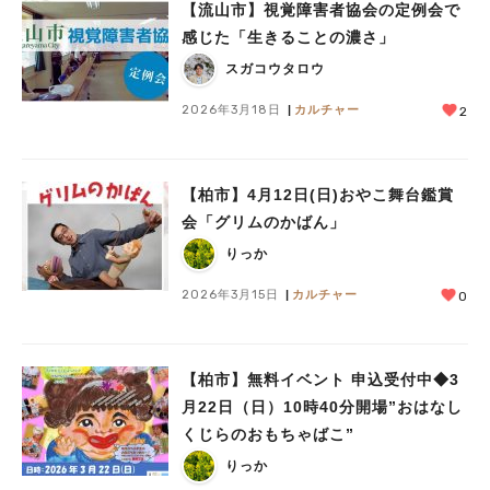
【流山市】視覚障害者協会の定例会で
感じた「生きることの濃さ」
スガコウタロウ
2026年3月18日
カルチャー
2
【柏市】4月12日(日)おやこ舞台鑑賞
会「グリムのかばん」
りっか
2026年3月15日
カルチャー
0
【柏市】無料イベント 申込受付中◆3
月22日（日）10時40分開場”おはなし
くじらのおもちゃばこ”
りっか