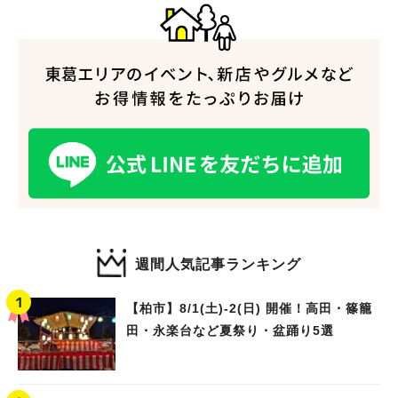
人気のキーワード
#ラーメン
#ショッピング
#カフェ
#スイーツ
#パン
#カレー
#柏駅
#イベント
#公園
#教えたい／教えて投稿記事
#教えたい/こんなの見つけた
週間人気記事ランキング
【柏市】8/1(土)‐2(日) 開催！高田・篠籠
田・永楽台など夏祭り・盆踊り5選