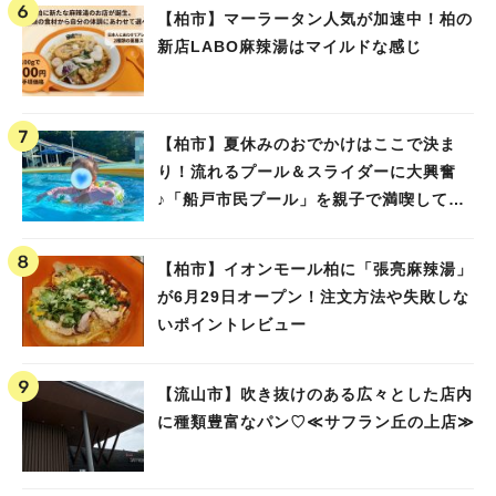
【柏市】マーラータン人気が加速中！柏の
新店LABO麻辣湯はマイルドな感じ
【柏市】夏休みのおでかけはここで決ま
り！流れるプール＆スライダーに大興奮
♪「船戸市民プール」を親子で満喫してき
ました！
【柏市】イオンモール柏に「張亮麻辣湯」
が6月29日オープン！注文方法や失敗しな
いポイントレビュー
【流山市】吹き抜けのある広々とした店内
に種類豊富なパン♡≪サフラン丘の上店≫