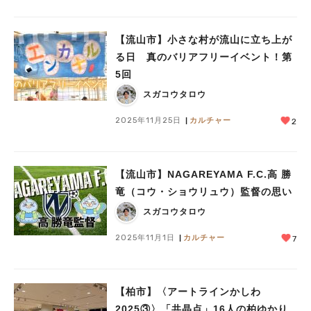
【流山市】小さな村が流山に立ち上が
る日 真のバリアフリーイベント！第
5回
スガコウタロウ
2025年11月25日
カルチャー
2
【流山市】NAGAREYAMA F.C.高 勝
竜（コウ・ショウリュウ）監督の思い
スガコウタロウ
2025年11月1日
カルチャー
7
【柏市】〈アートラインかしわ
2025③〉「共晶点」16人の柏ゆかり