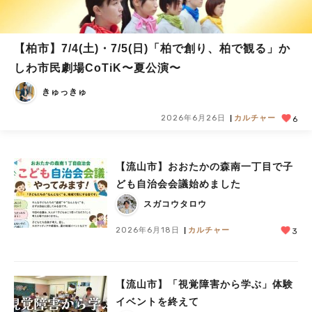
【柏市】7/4(土)・7/5(日)「柏で創り、柏で観る」か
しわ市民劇場CoTiK〜夏公演〜
きゅっきゅ
2026年6月26日
カルチャー
6
【流山市】おおたかの森南一丁目で子
ども自治会会議始めました
スガコウタロウ
2026年6月18日
カルチャー
3
【流山市】「視覚障害から学ぶ」体験
イベントを終えて