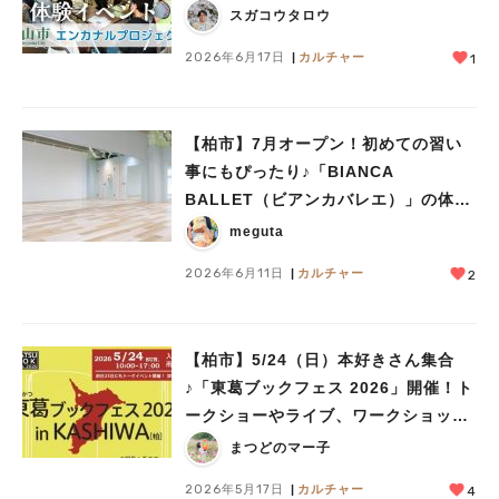
スガコウタロウ
2026年6月17日
カルチャー
1
【柏市】7月オープン！初めての習い
事にもぴったり♪「BIANCA
BALLET（ビアンカバレエ）」の体験
会が開催♪〈6/24,28〉
meguta
2026年6月11日
カルチャー
2
【柏市】5/24（日）本好きさん集合
♪「東葛ブックフェス 2026」開催！ト
ークショーやライブ、ワークショップ
も
まつどのマー子
2026年5月17日
カルチャー
4