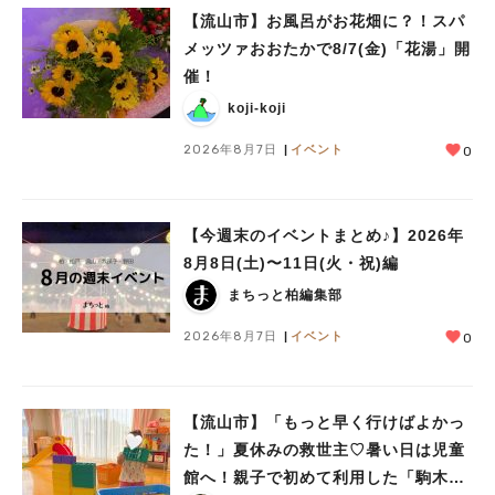
【流山市】お風呂がお花畑に？！スパ
メッツァおおたかで8/7(金)「花湯」開
催！
koji-koji
2026年8月7日
イベント
0
【今週末のイベントまとめ♪】2026年
8月8日(土)〜11日(火・祝)編
まちっと柏編集部
2026年8月7日
イベント
0
【流山市】「もっと早く行けばよかっ
た！」夏休みの救世主♡暑い日は児童
館へ！親子で初めて利用した「駒木台