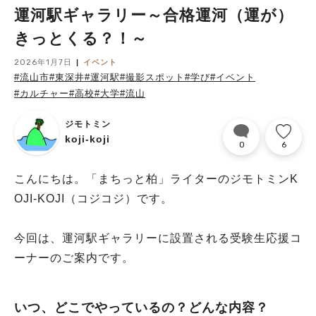
運河駅ギャラリー～合格運河（運が）
きっとくる？！～
2026年1月7日
イベント
#流山市
#東深井
#運河駅
#撮影スポット
#学び
#イベント
#カルチャー
#高校
#大学
#流山
ジモトミン
koji-koji
0
6
こんにちは。「まちっと柏」ライターのジモトミンK
OJI-KOJI（コジコジ）です。
今回は、運河駅ギャラリーに設置される受験生応援コ
ーナーのご案内です。
いつ、どこでやっているの？どんな内容？