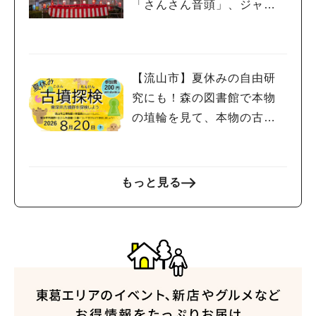
「さんさん音頭」、ジャ
ズ、キッチンカーも！「小
金宿まつり」8/28-30開催！
【流山市】夏休みの自由研
究にも！森の図書館で本物
の埴輪を見て、本物の古墳
を探検しよう♪
もっと見る