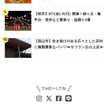
【柏市】8/7(金)‐9(日) 開催！緑ヶ丘・亀
甲台・逆井など夏祭り・盆踊り4選
【流山市】吹き抜けのある広々とした店内
に種類豊富なパン♡≪サフラン丘の上店≫