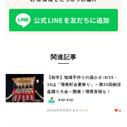
関連記事
人気のキーワード
【柏市】地域手作りの温かさ♪8/15・
#ラーメン
#ショッピング
#カフェ
#スイーツ
#パン
#カレー
#柏駅
#イベント
#公園
#教えたい／教えて投稿記事
16は「増尾町会夏祭り」～第33回納涼
#教えたい/こんなの見つけた
盆踊り大会～開催！増尾音頭も！
koji-koji
2026年8月8日
イベント
0