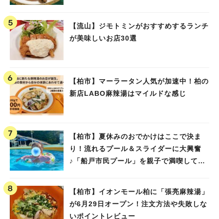
【流山】ジモトミンがおすすめするランチ
が美味しいお店30選
【柏市】マーラータン人気が加速中！柏の
新店LABO麻辣湯はマイルドな感じ
【柏市】夏休みのおでかけはここで決ま
り！流れるプール＆スライダーに大興奮
♪「船戸市民プール」を親子で満喫してき
ました！
【柏市】イオンモール柏に「張亮麻辣湯」
が6月29日オープン！注文方法や失敗しな
いポイントレビュー