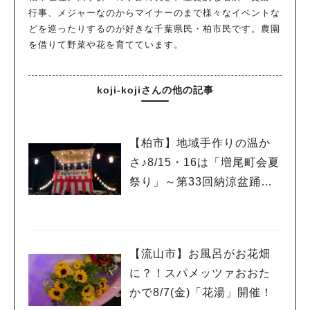
行事、メジャーなのからマイナーのまで様々なイベントな
どを巡ったりするのが好きな千葉県民・柏市民です。農園
を借りて野菜や花を育てています。
koji-kojiさんの他の記事
【柏市】地域手作りの温か
さ♪8/15・16は「増尾町会夏
祭り」～第33回納涼盆踊り
大会～開催！増尾音頭も！
【流山市】お風呂がお花畑
に？！スパメッツァおおた
かで8/7(金)「花湯」開催！