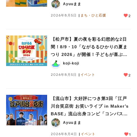
児童館」レポート
Ayuuまま
2026年8月5日
まち・ひと応援
2
【松戸市】夏の夜を彩る幻想的な2日
間！8/9・10「ながるるひかりの夏ま
つり 2026」が開催！子どもが喜ぶワ
ークショップや限定ヒーローショーも
koji-koji
2026年8月5日
イベント
2
【流山市】大好評につき第3回「江戸
川台笑店街 お笑いライブ in Maker’s
BASE」流山出身コンビ「コンパス」
も登場！8/23（日）
Ayuuまま
2026年8月4日
イベント
1