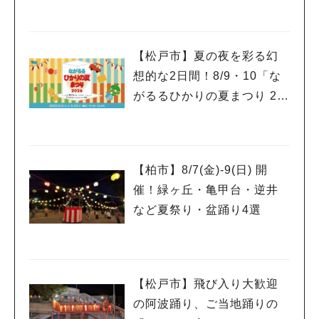
【松戸市】夏の夜を彩る幻
想的な2日間！8/9・10「な
がるるひかりの夏まつり 20
26」が開催！子どもが喜ぶ
ワークショップや限定ヒー
ローショーも
【柏市】8/7(金)‐9(日) 開
催！緑ヶ丘・亀甲台・逆井
など夏祭り・盆踊り4選
【松戸市】飛び入り大歓迎
の阿波踊り、ご当地踊りの