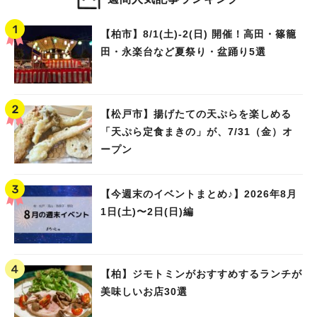
【柏市】8/1(土)‐2(日) 開催！高田・篠籠
田・永楽台など夏祭り・盆踊り5選
【松戸市】揚げたての天ぷらを楽しめる
「天ぷら定食まきの」が、7/31（金）オ
ープン
【今週末のイベントまとめ♪】2026年8月
1日(土)〜2日(日)編
【柏】ジモトミンがおすすめするランチが
美味しいお店30選