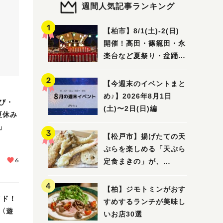
週間人気記事ランキング
【柏市】8/1(土)‐2(日)
開催！高田・篠籠田・永
楽台など夏祭り・盆踊り
5選
【今週末のイベントまと
め♪】2026年8月1日
び・
(土)〜2日(日)編
夏休み
」
【松戸市】揚げたての天
ぷらを楽しめる「天ぷら
6
定食まきの」が、
7/31（金）オープン
【柏】ジモトミンがおす
イド！
すめするランチが美味し
〈遊
いお店30選