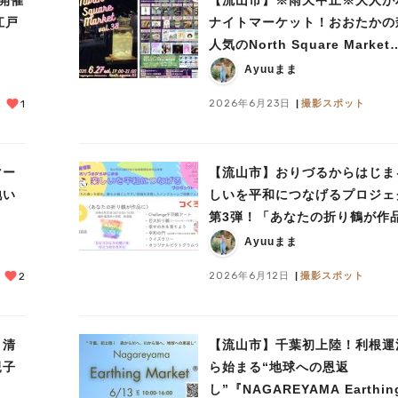
江戸
ナイトマーケット！おおたかの
人気のNorth Square Market
vol.38 開催【6/27】
Ayuuまま
2026年6月23日
撮影スポット
1
マー
【流山市】おりづるからはじま
地い
しいを平和につなげるプロジェ
第3弾！「あなたの折り鶴が作
6/20(土)開催！
Ayuuまま
2026年6月12日
撮影スポット
2
！清
【流山市】千葉初上陸！利根運
親子
ら始まる“地球への恩返
し”『NAGAREYAMA Earthin