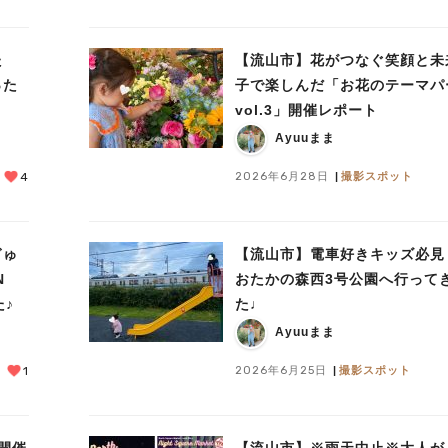
た
【流山市】花がつなぐ笑顔と未
った
子で楽しんだ「お花のテーマパ
vol.3」開催レポート
Ayuuまま
2026年6月28日
撮影スポット
4
ぎゅ
【流山市】電車好きキッズ必見
N
おたかの森西3号公園へ行って
た♪
た♩
Ayuuまま
2026年6月25日
撮影スポット
1
開催
【流山市】※雨天中止※大人が