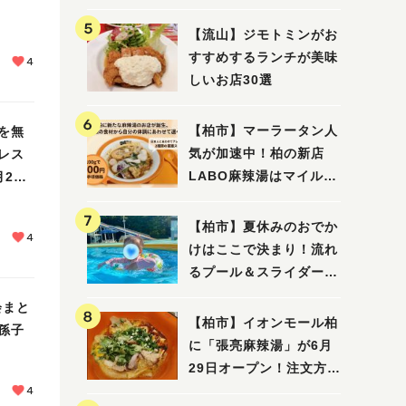
【流山】ジモトミンがお
すすめするランチが美味
4
しいお店30選
【柏市】マーラータン人
を無
気が加速中！柏の新店
レス
LABO麻辣湯はマイルド
23
な感じ
【柏市】夏休みのおでか
4
けはここで決まり！流れ
るプール＆スライダーに
大興奮♪「船戸市民プー
会まと
ル」を親子で満喫してき
【柏市】イオンモール柏
孫子
ました！
に「張亮麻辣湯」が6月
29日オープン！注文方法
や失敗しないポイントレ
4