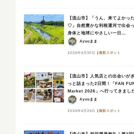
【流山市】「うん、来てよかっ
♡」自然豊かな利根運河で出会
身体と地球にやさしい一日
【NAGAREYAMA Earthing
Ayuuまま
Market®︎】レポート
2026年6月30日
撮影スポット
【流山市】人気店との出会いが
っと詰まった2日間！「FAN FU
Market 2026」へ行ってきまし
Ayuuまま
2026年6月26日
撮影スポット
【流山市】前回満員御礼！第2回