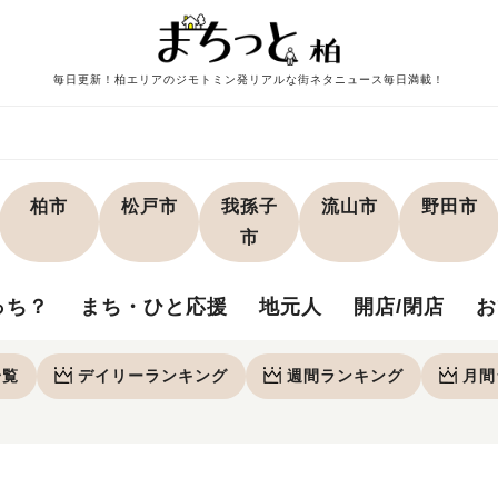
毎日更新！柏エリアのジモトミン発リアルな街ネタニュース毎日満載！
柏市
松戸市
我孫子
流山市
野田市
市
っち？
まち・ひと応援
地元人
開店/閉店
お
一覧
デイリー
ランキング
週間
ランキング
月間