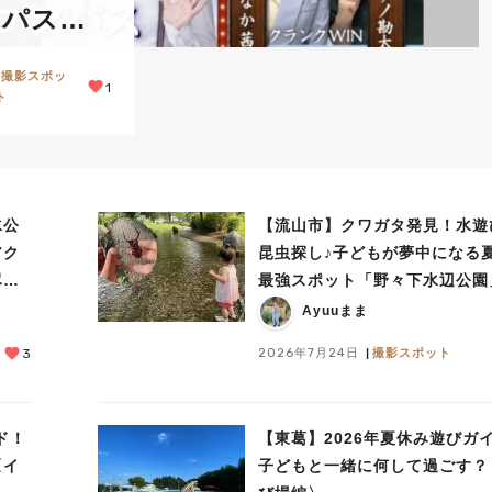
ンパス」
撮影スポッ
1
ト
水公
【流山市】クワガタ発見！水遊
アク
昆虫探し♪子どもが夢中になる
尽く
最強スポット「野々下水辺公園
Ayuuまま
2026年7月24日
撮影スポット
3
ド！
【東葛】2026年夏休み遊びガ
〈イ
子どもと一緒に何して過ごす？