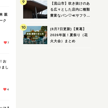
ビュー
【流山市】吹き抜けのあ
る広々とした店内に種類
来 親
豊富なパン♡≪サフラン
ーク
丘の上店≫
(8月7日更新)【東葛】
2026年版！夏祭り（花
火大会）まとめ
7
！お
きまし
4
ハマる