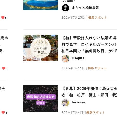
び場編〉
まちっと柏編集部
2026年7月23日
撮影スポット
0
決定※
【柏】普段は入れない結婚式場
h
料で見学！ロイヤルガーデンパ
と音楽
柏日本閣で「無料開放日」が8月
日に開催！
meguta
2026年7月16日
撮影スポット
1
出会
【東葛】2026年開催！花火大
め｜柏・松戸・流山・野田・我
toriema
2026年7月4日
撮影スポット
6