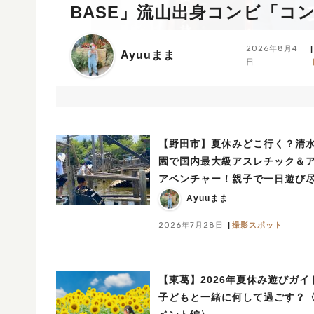
BASE」流山出身コンビ「コ
も登場！8/23（日）
2026年8月4
Ayuuまま
日
【野田市】夏休みどこ行く？清
園で国内最大級アスレチック＆
アベンチャー！親子で一日遊び
しレポ
Ayuuまま
2026年7月28日
撮影スポット
【東葛】2026年夏休み遊びガイ
子どもと一緒に何して過ごす？