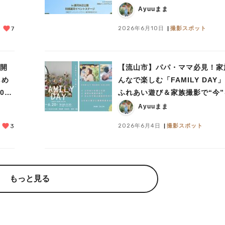
Market®︎』開催！【6月13日】
Ayuuまま
2026年6月10日
撮影スポット
7
日開
【流山市】パパ・ママ必見！家
しめ
んなで楽しむ「FAMILY DAY
20」
ふれあい遊び＆家族撮影で“今”
来へ残そう♡
Ayuuまま
2026年6月4日
撮影スポット
3
もっと見る