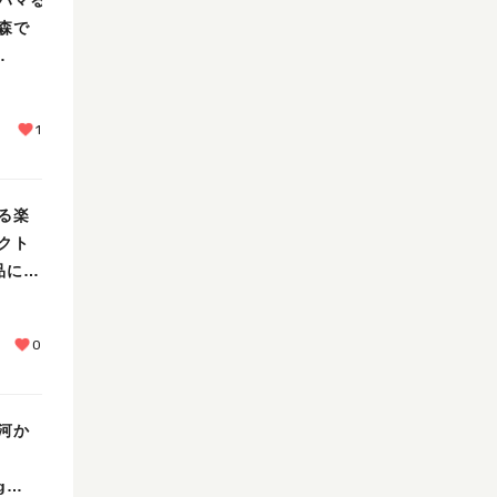
森で
1
る楽
クト
品に」
0
河か
g