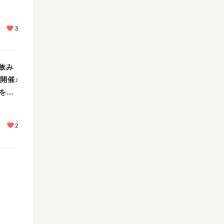
3
族み
」開催♪
を未
2