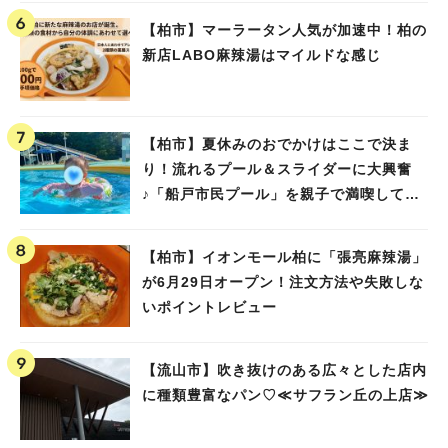
【柏市】マーラータン人気が加速中！柏の
新店LABO麻辣湯はマイルドな感じ
【柏市】夏休みのおでかけはここで決ま
り！流れるプール＆スライダーに大興奮
♪「船戸市民プール」を親子で満喫してき
ました！
【柏市】イオンモール柏に「張亮麻辣湯」
が6月29日オープン！注文方法や失敗しな
いポイントレビュー
【流山市】吹き抜けのある広々とした店内
に種類豊富なパン♡≪サフラン丘の上店≫