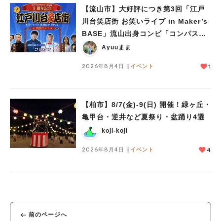
【流山市】大好評につき第3回「江戸
川台笑店街 お笑いライブ in Maker’s
BASE」流山出身コンビ「コンパス」
も登場！8/23（日）
Ayuuまま
2026年8月4日
イベント
1
【柏市】8/7(金)‐9(日) 開催！緑ヶ丘・
亀甲台・逆井など夏祭り・盆踊り4選
koji-koji
2026年8月4日
イベント
4
前のページへ