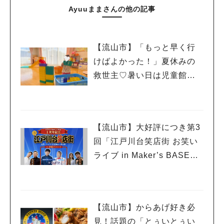
Ayuuままさんの他の記事
【流山市】「もっと早く行
けばよかった！」夏休みの
救世主♡暑い日は児童館へ！
親子で初めて利用した「駒
木台児童館」レポート
【流山市】大好評につき第3
回「江戸川台笑店街 お笑い
ライブ in Maker’s BASE」
流山出身コンビ「コンパ
ス」も登場！8/23（日）
【流山市】からあげ好き必
見！話題の「とぅいとぅい