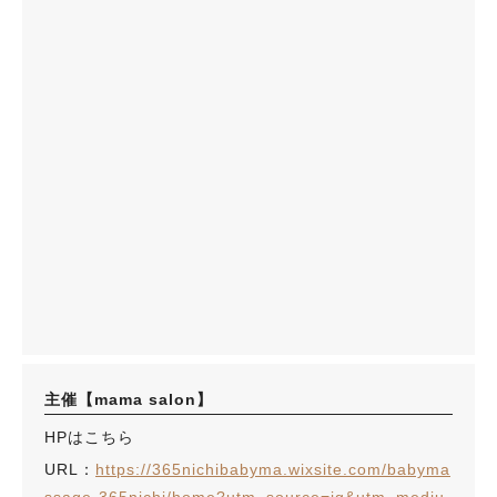
主催【mama salon】
HPはこちら
URL：
https://365nichibabyma.wixsite.com/babyma
ssage-365nichi/home?utm_source=ig&utm_mediu