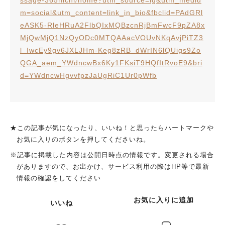
m=social&utm_content=link_in_bio&fbclid=PAdGRl
eASK5-RleHRuA2FlbQIxMQBzcnRjBmFwcF9pZA8x
MjQwMjQ1NzQyODc0MTQAAacVOUvNKqAvjPiTZ3
l_IwcEy9gv6JXLJHm-Keg8zRB_dWrIN6lQUigs9Zo
QGA_aem_YWdncwBx6Ky1FKsiT9HQfItRvoE9&bri
d=YWdncwHgvvfpzJaUgRiC1Ur0pWfb
★この記事が気になったり、いいね！と思ったらハートマークや
お気に入りのボタンを押してくださいね。
※記事に掲載した内容は公開日時点の情報です。変更される場合
がありますので、お出かけ、サービス利用の際はHP等で最新
情報の確認をしてください
お気に入りに追加
いいね