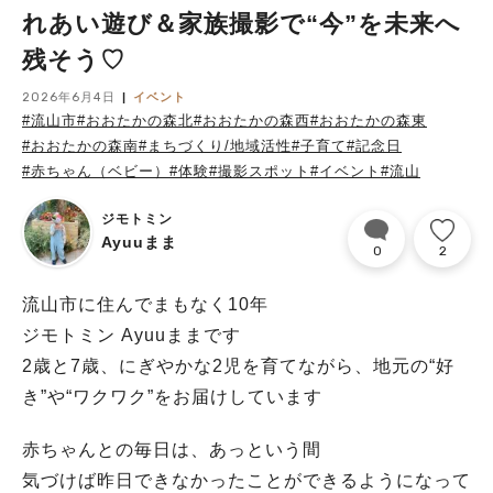
れあい遊び＆家族撮影で“今”を未来へ
残そう♡
2026年6月4日
イベント
#流山市
#おおたかの森北
#おおたかの森西
#おおたかの森東
#おおたかの森南
#まちづくり/地域活性
#子育て
#記念日
#赤ちゃん（ベビー）
#体験
#撮影スポット
#イベント
#流山
ジモトミン
Ayuuまま
0
2
流山市に住んでまもなく10年
ジモトミン Ayuuままです
2歳と7歳、にぎやかな2児を育てながら、地元の“好
き”や“ワクワク”をお届けしています
赤ちゃんとの毎日は、あっという間
気づけば昨日できなかったことができるようになって