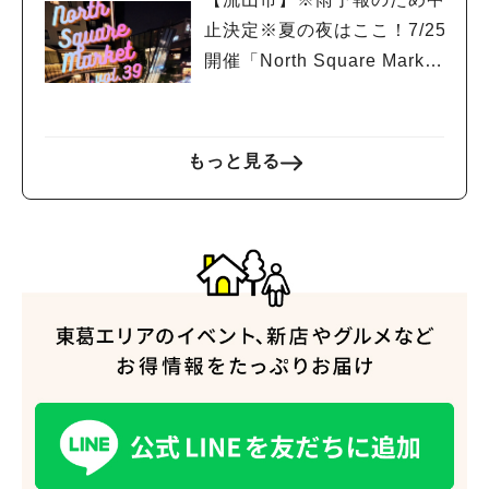
止決定※夏の夜はここ！7/25
開催「North Square Marke
人気のキーワード
t」絶品グルメと音楽ライブ
#ラーメン
#ショッピング
#カフェ
#スイーツ
#パン
#カレー
#柏駅
を楽しもう♪
#イベント
#公園
#教えたい／教えて投稿記事
#教えたい/こんなの見つけた
もっと見る