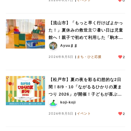
0
【流山市】「もっと早く行けばよかっ
た！」夏休みの救世主♡暑い日は児童
館へ！親子で初めて利用した「駒木台
児童館」レポート
Ayuuまま
2026年8月5日
まち・ひと応援
2
【松戸市】夏の夜を彩る幻想的な2日
間！8/9・10「ながるるひかりの夏ま
つり 2026」が開催！子どもが喜ぶワ
ークショップや限定ヒーローショーも
koji-koji
2026年8月5日
イベント
2