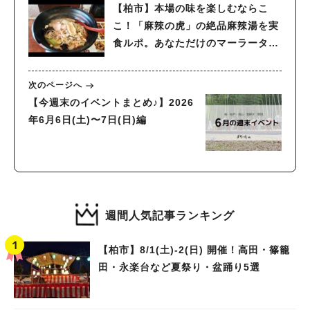
【柏市】本場の味を楽しむならこ
こ！「麻辣の虎」の絶品麻辣湯を実
食ルポ。あなただけのマーラータン
を作ってみて
次のページへ
【今週末のイベントまとめ♪】2026
年6月6日(土)〜7日(日)編
週間人気記事ランキング
【柏市】8/1(土)‐2(日) 開催！高田・篠籠
田・永楽台など夏祭り・盆踊り5選