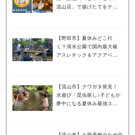
流山店」で揚げたてをテイ
クアウトしてみた♡
【野田市】夏休みどこ行
く？清水公園で国内最大級
アスレチック＆アクアベン
チャー！親子で一日遊び尽
くしレポ
【流山市】クワガタ発見！
水遊び・昆虫探し♪子どもが
夢中になる夏休み最強スポ
ット「野々下水辺公園」
【流山市】※雨予報のため中