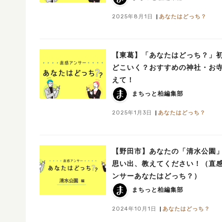
2025年8月1日
あなたはどっち？
【東葛】「あなたはどっち？」
どこいく？おすすめの神社・お
えて！
まちっと柏編集部
2025年1月3日
あなたはどっち？
【野田市】あなたの「清水公園
思い出、教えてください！（直
ンサーあなたはどっち？）
まちっと柏編集部
2024年10月1日
あなたはどっち？