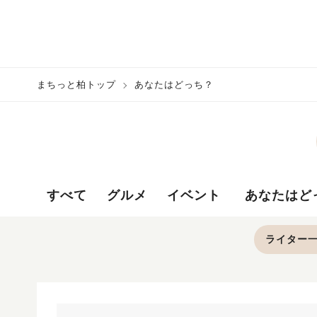
まちっと柏トップ
あなたはどっち？
すべて
グルメ
イベント
あなたはど
ライター