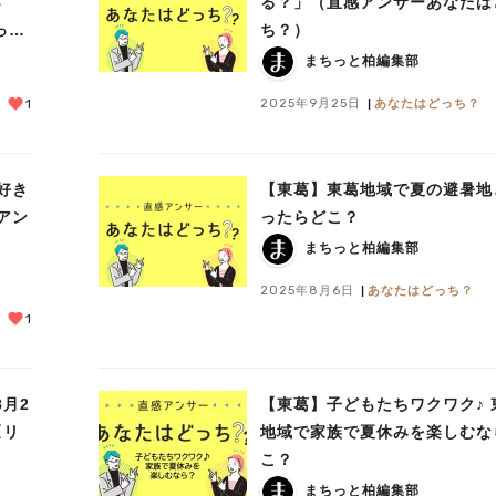
さ
る？」（直感アンサーあなたは
っ
ち？）
まちっと柏編集部
2025年9月25日
あなたはどっち？
1
好き
【東葛】東葛地域で夏の避暑地
アン
ったらどこ？
まちっと柏編集部
2025年8月6日
あなたはどっち？
1
8月2
【東葛】子どもたちワクワク♪ 
〈リ
地域で家族で夏休みを楽しむな
こ？
まちっと柏編集部