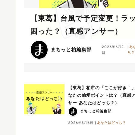
【東葛】台風で予定変更！ラ
困った？（直感アンサー）
2026年6月2
あ
まちっと柏編集部
日
ち？
【東葛】柏市の「ここが好き！
なたの偏愛ポイントは？（直感
サー あなたはどっち？）
まちっと柏編集部
2026年5月6日
あなたはどっち？