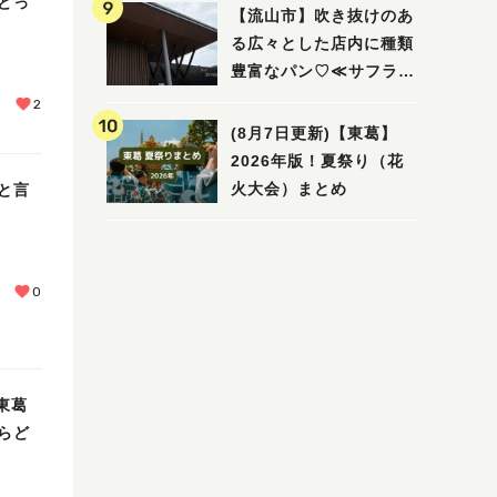
どっ
ビュー
【流山市】吹き抜けのあ
る広々とした店内に種類
豊富なパン♡≪サフラン
丘の上店≫
2
(8月7日更新)【東葛】
2026年版！夏祭り（花
火大会）まとめ
と言
0
東葛
らど