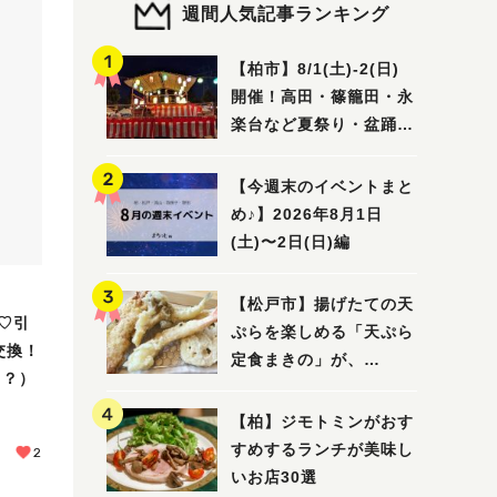
週間人気記事ランキング
【柏市】8/1(土)‐2(日)
開催！高田・篠籠田・永
楽台など夏祭り・盆踊り
5選
【今週末のイベントまと
め♪】2026年8月1日
(土)〜2日(日)編
【松戸市】揚げたての天
♡引
ぷらを楽しめる「天ぷら
交換！
定食まきの」が、
ち？）
7/31（金）オープン
【柏】ジモトミンがおす
すめするランチが美味し
2
いお店30選