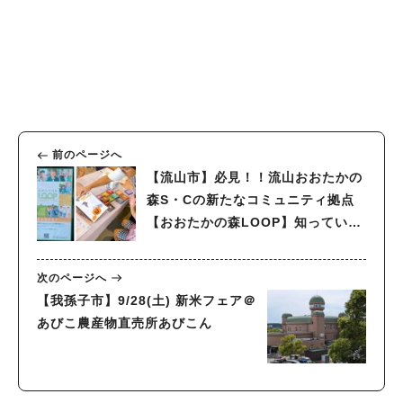
人気のキーワード
#ラーメン
#ショッピング
#カフェ
#スイーツ
#パン
#カレー
#柏駅
#イベント
#公園
#教えたい／教えて投稿記事
#教えたい/こんなの見つけた
前のページへ
【流山市】必見！！流山おおたかの
森S・Cの新たなコミュニティ拠点
【おおたかの森LOOP】知っていま
すか？ワークショップ参加レポー
ト！
次のページへ
【我孫子市】9/28(土) 新米フェア＠
あびこ農産物直売所あびこん