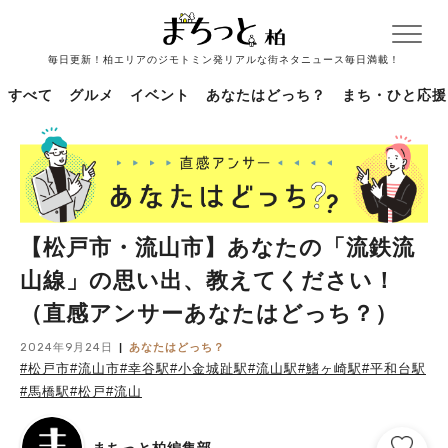
毎日更新！柏エリアのジモトミン発リアルな街ネタニュース毎日満載！
すべて
グルメ
イベント
あなたはどっち？
まち・ひと応援
【松戸市・流山市】あなたの「流鉄流
山線」の思い出、教えてください！
（直感アンサーあなたはどっち？）
2024年9月24日
あなたはどっち？
#松戸市
#流山市
#幸谷駅
#小金城趾駅
#流山駅
#鰭ヶ崎駅
#平和台駅
#馬橋駅
#松戸
#流山