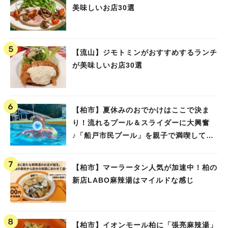
美味しいお店30選
【流山】ジモトミンがおすすめするランチ
が美味しいお店30選
【柏市】夏休みのおでかけはここで決ま
り！流れるプール＆スライダーに大興奮
♪「船戸市民プール」を親子で満喫してき
ました！
【柏市】マーラータン人気が加速中！柏の
新店LABO麻辣湯はマイルドな感じ
【柏市】イオンモール柏に「張亮麻辣湯」