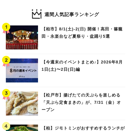
週間人気記事ランキング
【柏市】8/1(土)‐2(日) 開催！高田・篠籠
田・永楽台など夏祭り・盆踊り5選
【今週末のイベントまとめ♪】2026年8月
1日(土)〜2日(日)編
【松戸市】揚げたての天ぷらを楽しめる
「天ぷら定食まきの」が、7/31（金）オ
ープン
【柏】ジモトミンがおすすめするランチが