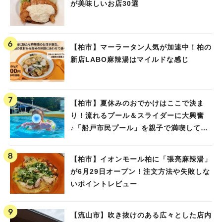
が美味しいお店30選
【柏市】マーラータン人気が加速中！柏の
新店LABO麻辣湯はマイルドな感じ
【柏市】夏休みのおでかけはここで決ま
り！流れるプール＆スライダーに大興奮
♪「船戸市民プール」を親子で満喫してき
ました！
【柏市】イオンモール柏に「張亮麻辣湯」
が6月29日オープン！注文方法や失敗しな
いポイントレビュー
【流山市】吹き抜けのある広々とした店内