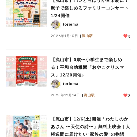
【流山市】パンどろぼうが音楽劇に！
親子で楽しめるファミリーコンサート
1/24開催
toriema
2026年1月10日
流山駅
5
【流山市】0歳〜小学生まで楽しめ
る！平和台幼稚園「おやこクリスマ
ス」12/20開催♪
toriema
2025年12月14日
流山駅
3
【流山市】12/6(土)開催「わたしのか
あさん 〜天使の詩〜」無料上映会｜人
権週間に届けたい“家族の愛”の物語