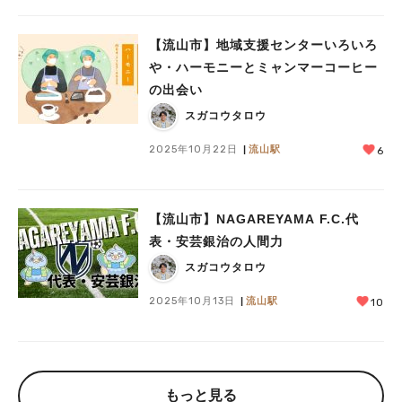
【流山市】地域支援センターいろいろ
や・ハーモニーとミャンマーコーヒー
の出会い
スガコウタロウ
2025年10月22日
流山駅
6
【流山市】NAGAREYAMA F.C.代
表・安芸銀治の人間力
スガコウタロウ
2025年10月13日
流山駅
10
もっと見る