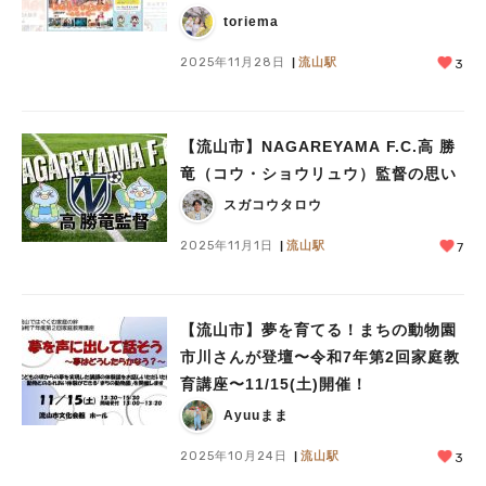
toriema
2025年11月28日
流山駅
3
【流山市】NAGAREYAMA F.C.高 勝
竜（コウ・ショウリュウ）監督の思い
スガコウタロウ
2025年11月1日
流山駅
7
【流山市】夢を育てる！まちの動物園
市川さんが登壇〜令和7年第2回家庭教
育講座〜11/15(土)開催！
Ayuuまま
2025年10月24日
流山駅
3