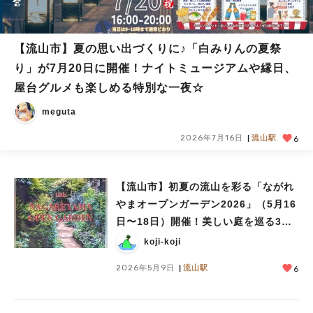
【流山市】夏の思い出づくりに♪「白みりんの夏祭
り」が7月20日に開催！ナイトミュージアムや縁日、
屋台グルメも楽しめる特別な一夜☆
meguta
2026年7月16日
流山駅
6
【流山市】初夏の流山を彩る「ながれ
やまオープンガーデン2026」（5月16
日〜18日）開催！美しい庭を巡る3日
間
koji-koji
2026年5月9日
流山駅
6