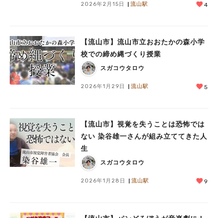
2026年2月15日
流山駅
4
【流山市】流山市立おおたかの森小学
校での締め縄づくり授業
スガコウタロウ
2026年1月29日
流山駅
5
【流山市】視覚を失うことは恐怖では
ない 染谷雄一さんが組み立ててきた人
生
スガコウタロウ
2026年1月28日
流山駅
9