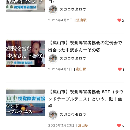
日〉
スガコウタロウ
2026年4月2日
流山駅
2
【流山市】視覚障害者協会の定例会で
出会った中沢さんーその②
スガコウタロウ
2026年4月1日
流山駅
1
【流山市】視覚障害者協会 STT（サウ
ンドテーブルテニス）という、動く坐
禅
スガコウタロウ
2026年3月23日
流山駅
3