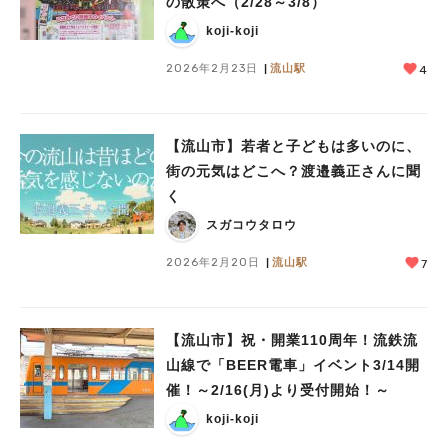
の散策へ（2/28～3/8）
koji-koji
2026年2月23日
流山駅
4
【流山市】若者と子どもは多いのに、
街の元気はどこへ？渡邉義正さんに聞
く
スガコウタロウ
2026年2月20日
流山駅
7
【流山市】祝・開業110周年！流鉄流
山線で「BEER電車」イベント3/14開
催！～2/16(月)より受付開始！～
koji-koji