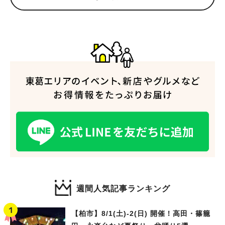
人気のキーワード
#ラーメン
#ショッピング
#カフェ
#スイーツ
#パン
#カレー
#柏駅
#イベント
#公園
#教えたい／教えて投稿記事
#教えたい/こんなの見つけた
週間人気記事ランキング
【柏市】8/1(土)‐2(日) 開催！高田・篠籠