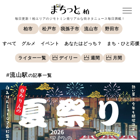
毎日更新！柏エリアのジモトミン発リアルな街ネタニュース毎日満載！
柏市
松戸市
我孫子市
流山市
野田市
すべて
グルメ
イベント
あなたはどっち？
まち・ひと応援
ライター一覧
デイリー
週間
月間
#流山駅
の記事一覧