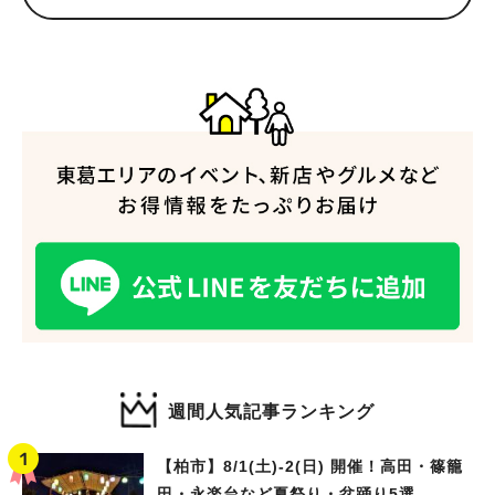
人気のキーワード
#ラーメン
#ショッピング
#カフェ
#スイーツ
#パン
#カレー
#柏駅
#イベント
#公園
#教えたい／教えて投稿記事
#教えたい/こんなの見つけた
週間人気記事ランキング
【柏市】8/1(土)‐2(日) 開催！高田・篠籠
田・永楽台など夏祭り・盆踊り5選