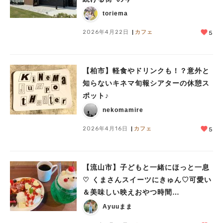
toriema
2026年4月22日
カフェ
5
【柏市】軽食やドリンクも！？意外と
知らないキネマ旬報シアターの休憩ス
ポット♪
nekomamire
2026年4月16日
カフェ
5
【流山市】子どもと一緒にほっと一息
♡ くまさんスイーツにきゅん♡可愛い
＆美味しい映えおやつ時間
『SAFFRON’S CAFE』レポ
Ayuuまま