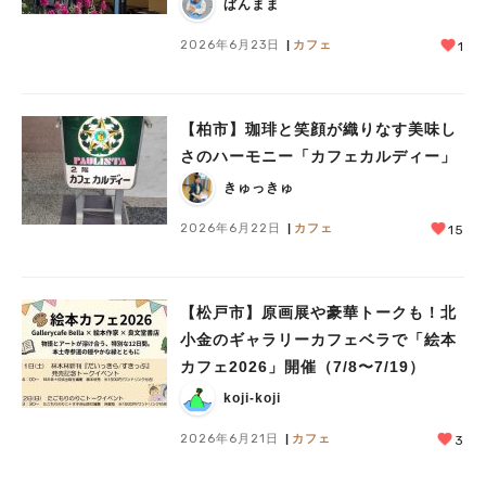
ぱんまま
2026年6月23日
カフェ
1
【柏市】珈琲と笑顔が織りなす美味し
さのハーモニー「カフェカルディー」
きゅっきゅ
2026年6月22日
カフェ
15
【松戸市】原画展や豪華トークも！北
小金のギャラリーカフェベラで「絵本
カフェ2026」開催（7/8〜7/19）
koji-koji
2026年6月21日
カフェ
3