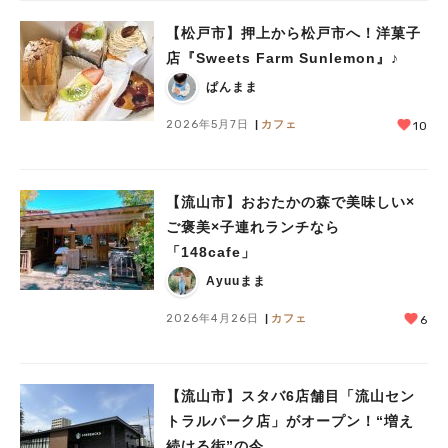
【松戸市】押上から松戸市へ！洋菓子
店『Sweets Farm Sunlemon』♪
ぱんまま
2026年5月7日
カフェ
10
【流山市】おおたかの森で美味しい×
ご褒美×子連れランチなら
「148cafe」
Ayuuまま
2026年4月26日
カフェ
6
【流山市】スタバ6店舗目「流山セン
トラルパーク店」がオープン！“増え
続ける街”の今