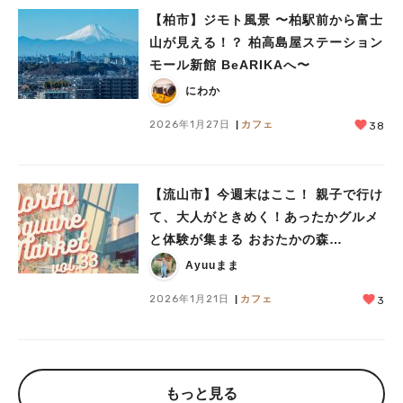
【柏市】ジモト風景 〜柏駅前から富士
山が見える！？ 柏高島屋ステーション
モール新館 BeARIKAへ〜
にわか
2026年1月27日
カフェ
38
【流山市】今週末はここ！ 親子で行け
て、大人がときめく！あったかグルメ
と体験が集まる おおたかの森
「NORTH SQUARE MARKET」
Ayuuまま
1/24（土）開催
2026年1月21日
カフェ
3
もっと見る