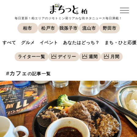
毎日更新！柏エリアのジモトミン発リアルな街ネタニュース毎日満載！
柏市
松戸市
我孫子市
流山市
野田市
すべて
グルメ
イベント
あなたはどっち？
まち・ひと応援
ライター一覧
デイリー
週間
月間
#カフェ
の記事一覧