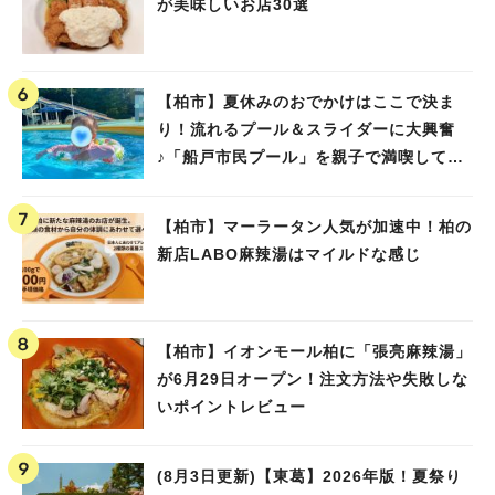
が美味しいお店30選
【柏市】夏休みのおでかけはここで決ま
り！流れるプール＆スライダーに大興奮
♪「船戸市民プール」を親子で満喫してき
ました！
【柏市】マーラータン人気が加速中！柏の
新店LABO麻辣湯はマイルドな感じ
【柏市】イオンモール柏に「張亮麻辣湯」
が6月29日オープン！注文方法や失敗しな
いポイントレビュー
(8月3日更新)【東葛】2026年版！夏祭り