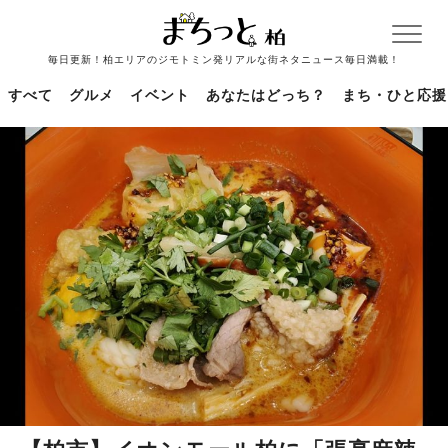
毎日更新！柏エリアのジモトミン発リアルな街ネタニュース毎日満載！
すべて
グルメ
イベント
あなたはどっち？
まち・ひと応援