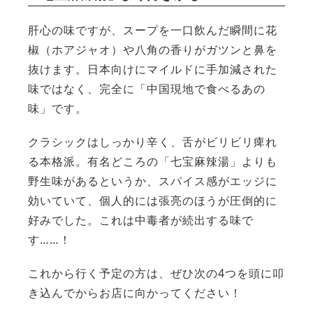
肝心の味ですが、スープを一口飲んだ瞬間に花
椒（ホアジャオ）や八角の香りがガツンと鼻を
抜けます。日本向けにマイルドに手加減された
味ではなく、完全に「中国現地で食べるあの
味」です。
人気のキーワード
クラシックはしっかり辛く、舌がビリビリ痺れ
る本格派。有名どころの「七宝麻辣湯」よりも
#ラーメン
#ショッピング
#カフェ
#スイーツ
#パン
#カレー
#柏駅
#イベント
#公園
#教えたい／教えて投稿記事
野生味があるというか、スパイス感がエッジに
#教えたい/こんなの見つけた
効いていて、個人的には張亮のほうが圧倒的に
好みでした。これは中毒者が続出する味で
す……！
これから行く予定の方は、ぜひ次の4つを頭に叩
き込んでからお店に向かってください！