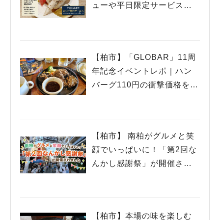
ューや平日限定サービスを
紹介
【柏市】「GLOBAR」11周
年記念イベントレポ｜ハン
バーグ110円の衝撃価格を体
験
【柏市】 南柏がグルメと笑
顔でいっぱいに！「第2回な
んかし感謝祭」が開催され
ました
【柏市】本場の味を楽しむ