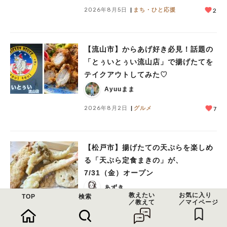
2026年8月5日
まち・ひと応援
2
【流山市】からあげ好き必見！話題の
「とぅいとぅい流山店」で揚げたてを
テイクアウトしてみた♡
Ayuuまま
2026年8月2日
グルメ
7
【松戸市】揚げたての天ぷらを楽しめ
る「天ぷら定食まきの」が、
7/31（金）オープン
あずき
教えたい
お気に入り
TOP
検索
／教えて
／マイページ
2026年7月30日
グルメ
4