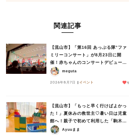
関連記事
【流山市】「第16回 あっぷる隊°ファ
ミリーコンサート」が8月23日に開
催！赤ちゃんのコンサートデビューに
も♪
meguta
2026年8月7日
イベント
1
【流山市】「もっと早く行けばよかっ
た！」夏休みの救世主♡暑い日は児童
館へ！親子で初めて利用した「駒木台
児童館」レポート
Ayuuまま