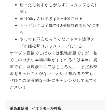
迷ったら恥ずかしがらずにスタッフさんに
聞く
練り物は入れすぎず2〜3個に絞る
トッピングは全部で10種類前後を目安にす
る
少しでも不安なら辛くないトマト濃厚スー
プか姫松茸コンソメスープにする
オープン直後でしばらくは混雑必至ですが、柏
でこのガチな本場の味がすすれるのは本当に貴
重です。麻辣湯マニアはもちろん、「まだ麻辣
湯を食べたことがない」という初心者の方も、
ぜひこの刺激的な一杯にチャレンジしてみてく
ださい！
張亮麻辣湯 イオンモール柏店