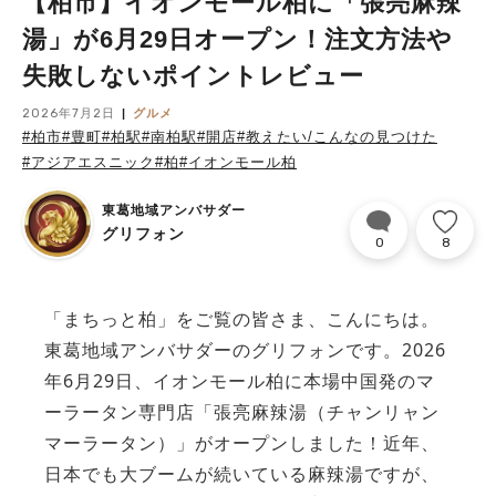
【柏市】イオンモール柏に「張亮麻辣
湯」が6月29日オープン！注文方法や
失敗しないポイントレビュー
2026年7月2日
グルメ
#柏市
#豊町
#柏駅
#南柏駅
#開店
#教えたい/こんなの見つけた
#アジアエスニック
#柏
#イオンモール柏
東葛地域アンバサダー
グリフォン
0
8
「まちっと柏」をご覧の皆さま、こんにちは。
東葛地域アンバサダーのグリフォンです。2026
年6月29日、イオンモール柏に本場中国発のマ
ーラータン専門店「張亮麻辣湯（チャンリャン
マーラータン）」がオープンしました！近年、
日本でも大ブームが続いている麻辣湯ですが、