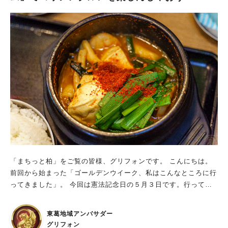
「まちっと柏」をご覧の皆様、グリフォンです。 こんにちは。
前回から始まった「ゴールデンウイーク、私はこんなところに行
ってきました」。 今回は憲法記念日の５月３日です。行ってき
たのが「韓国屋台 ハンサム」です。 何度も韓国ブームがやって
きてすっかり定着した感のある韓国グルメ。 柏駅周辺だけでも
東葛地域アンバサダー
片手じゃ足りないくらいの店舗数あるのですが、その中でも連日
グリフォン