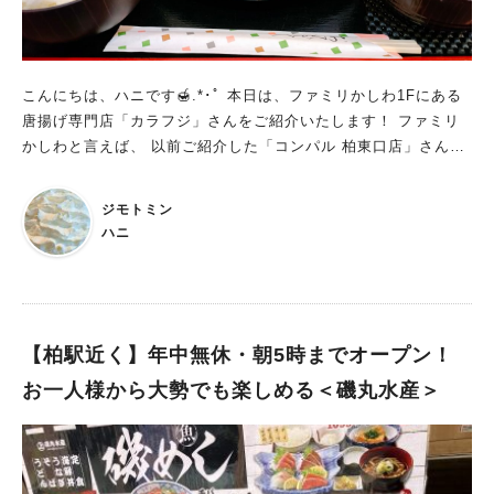
の具材もどれも美味しかったですが、特に美味しかったのがこの
海苔の天ぷら！ 海苔の天ぷらは初体験だったのですが、 海苔の
揚げてパリパリの歯ごたえ、油を吸ったコク、磯の香り、タレの
甘味・風味が合わさって何とも言えない美味しさ。 もう2、3枚
こんにちは、ハニです🍯.*･ﾟ 本日は、ファミリかしわ1Fにある
お替わりしたいくらいでした。 せいろはもちろん文句なしの美
唐揚げ専門店「カラフジ」さんをご紹介いたします！ ファミリ
味しさ！ ランチのせいろは思ったよりも結構なボリューム。 こ
かしわと言えば、 以前ご紹介した「コンパル 柏東口店」さんも
れは満足度高そうです。 樹なりさんの蕎麦の麺はちょっと細め
同じ建物にはいっております。 ↓詳しくはこちらの記事をご覧く
なのですが、コシが物凄くしっかりしており、細さを感じませ
ださい！ 【柏】 〈上質空間〉コンパル 柏東口店│カフェ② 美味
ん。 食べ応えバッチリ風味バッチリ、喉越し抜群のお蕎麦。 量
ジモトミン
しい唐揚げが食べたくなったらここ！ カラフジさんは、テイク
が多くてもスルスル食べ続けられちゃいます。 麺つゆも美味し
ハニ
アウトだけでなくイートインも可能です。 どちらもたくさんの
い！ 樹なりさんで食事されたら、是非蕎麦湯で割って麺つゆも
お客さんで賑わっていました！ テイクアウトメニューは、唐揚
飲んでみて下さい。 しっかり甘味と風味を感じる味なのにくど
げ単品やお弁当になっているものもあります。 私は店内で、唐
くなく、とても美味しい麺つゆです。 以前お邪魔した時にあま
揚げの定食をいただきました！ 定食の唐揚げは、"醤油唐揚
りに麺つゆが美味しくて、蕎麦湯が来る前に原液で飲んでしまい
げ"と"旨塩唐揚げ"の2種類があります。 どっちも美味しそうで
【柏駅近く】年中無休・朝5時までオープン！
ました。 今回はしっかり蕎麦湯が来るまで待って、いただきま
決められない…という方に朗報です！ ミックス唐揚げ定食とい
した(笑) 平日のランチはさらにお得な日替わり丼とせいろセッ
お一人様から大勢でも楽しめる＜磯丸水産＞
うメニューがあるので2種類を同時に楽しむことができます♪ 個
ト！ ランチは丼とせいろのお得なセットが楽しめる樹なりさ
数は3個、4個、5個から選べます。 一つ一つが大きいので、ボリ
ん。 平日はさらにお安く日替わり丼とせいろのセットをいただ
ュームがありました！ ミックス唐揚げ定食 4個入り こちらが、
くことができます！ 日替わり丼のメニューは、Instagramの公式
ミックス唐揚げ定食 4個入りです！ "醤油唐揚げ"は、老舗千葉醬
アカウントでアナウンスされています。 気になる方はアカウン