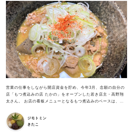
営業の仕事をしながら開店資金を貯め、今年3月、念願の自分の
店「もつ煮込みの店 たかの」をオープンした若き店主・高野翔
太さん。 お店の看板メニューとなるもつ煮込みのベースは、店
主の故郷・山梨のお母様の得意料理なのだそうです。 そのもつ
煮込みを、深いこだわりと愛情で進化させた逸品、「たかの」の
ジモトミン
もつ煮込みは一食の価値あり！
きたこ