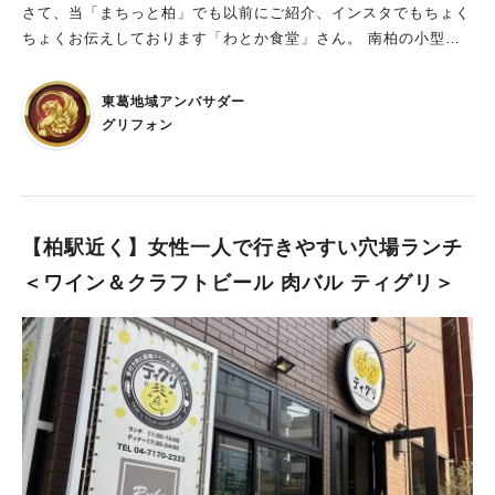
さて、当「まちっと柏」でも以前にご紹介、インスタでもちょく
ちょくお伝えしております「わとか食堂」さん。 南柏の小型食
堂時代から大好きなお店。南柏から移転してしばらくは豊四季の
かやの町でテイクアウト専門のお店を出していたのですが、202
東葛地域アンバサダー
3年3月1日、いよいよイートイン店舗に回帰しました。 今回、取
グリフォン
材依頼をいただいておりまして、報道向け内覧会の日とは別にお
伺いいたしました。 （なお、取材にあたって、金銭的・物的な
援助は一切頂いていませんし、請求もしていないことをあらかじ
め伝えておきます。） この記事ではお食事だけではなくて、オ
ープンに際しての苦労話や新コンセプトといったところも含め
【柏駅近く】女性一人で行きやすい穴場ランチ
て、まちっと柏独占でご紹介いたします( ´ ▽ ` )ﾉ
＜ワイン＆クラフトビール 肉バル ティグリ＞