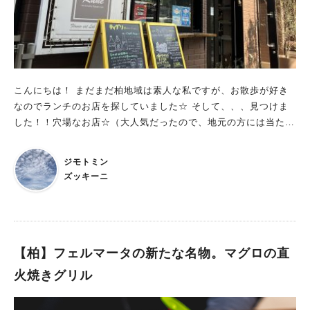
こんにちは！ まだまだ柏地域は素人な私ですが、お散歩が好き
なのでランチのお店を探していました☆ そして、、、見つけま
した！！穴場なお店☆（大人気だったので、地元の方には当たり
前かもしれませんが、、）街中に急に登場！テイクアウトも行っ
ているようでした。 団体の方が多いかと思えば2人テーブルと4
ジモトミン
人テーブルをうまく使ってお一人様から団体様まで活気溢れるお
ズッキーニ
店です。 今回、訪問したのが平日のランチだからかお客様は全
員女性！ 接客の可愛い女性が手際よくまた笑顔溢れる手裁きで
対応頂きました。
【柏】フェルマータの新たな名物。マグロの直
火焼きグリル