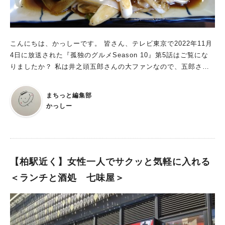
こんにちは、かっしーです。 皆さん、テレビ東京で2022年11月
4日に放送された『孤独のグルメSeason 10』第5話はご覧にな
りましたか？ 私は井之頭五郎さんの大ファンなので、五郎さん
がおすすめするならば！と張り切って行ってまいりました。 番
組で紹介されたのは柏市にある、大衆食堂のいづみ亭です。
まちっと編集部
かっしー
【柏駅近く】女性一人でサクッと気軽に入れる
＜ランチと酒処 七味屋＞