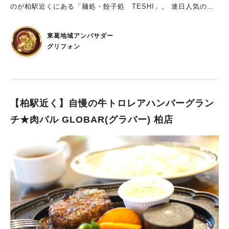
のが柏駅近くにある「麺処・餃子処 TESHI」。 連日人気のお
店ですよ。 以前は豊四季にあったカトレアという喫茶店が柏に
移転して今年でもう６年。 ボリューミーで餃子やラーメンを含
東葛地域アンバサダー
め何でも美味しいところです。
グリフォン
【柏駅近く】自慢の牛トロレアハンバーグラン
チ★肉バル GLOBAR(グラバー) 柏店