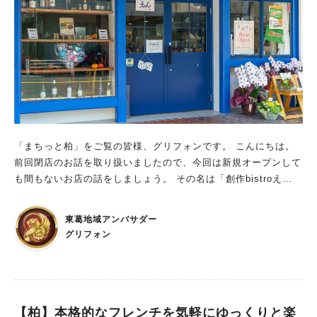
「まちっと柏」をご覧の皆様、グリフォンです。 こんにちは。
前回閉店のお話を取り扱いましたので、今回は新規オープンして
も間もないお店の話をしましょう。 その名は「創作bistroえ
ん」。お店は柏市若葉町の近く、近くに「乃が美はなれ柏店」や
「ベーカリーハレビノ柏店」、「バンラック柏店」などがある、
東葛地域アンバサダー
実は隠れ家的グルメスポットなのですよ。 県道51号線(旧水戸街
グリフォン
道)から離れているせいか、車の通りも比較的少ないです。
【柏】本格的なフレンチを気軽にゆっくりと楽