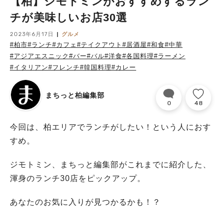
【柏】ジモトミンがおすすめするラン
チが美味しいお店30選
2023年6月17日
グルメ
#柏市
#ランチ
#カフェ
#テイクアウト
#居酒屋
#和食
#中華
#アジアエスニック
#バー
#バル
#洋食
#各国料理
#ラーメン
#イタリアン
#フレンチ
#韓国料理
#カレー
まちっと柏編集部
0
48
今回は、柏エリアでランチがしたい！という人におす
すめ。
ジモトミン、まちっと編集部がこれまでに紹介した、
渾身のランチ30店をピックアップ。
あなたのお気に入りが見つかるかも！？