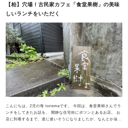
ったマグロ丼（725円）をチョイス！ 定食や単品もあり、時間が
【柏】穴場！古民家カフェ「食堂果樹」の美味
あったらもっと迷っていたと思いますｗ
しいランチをいただく
こんにちは、2児の母 toriemaです。 今回は、食堂果樹さんでラ
ンチをしてきたお話を。 閑静な住宅街にポツンとあるお店。 お
店に到着するまで、道に迷いそうになりましたが、なんとか辿り
着きました！ 駐車場は3台停められます 食堂果樹さんの駐車場