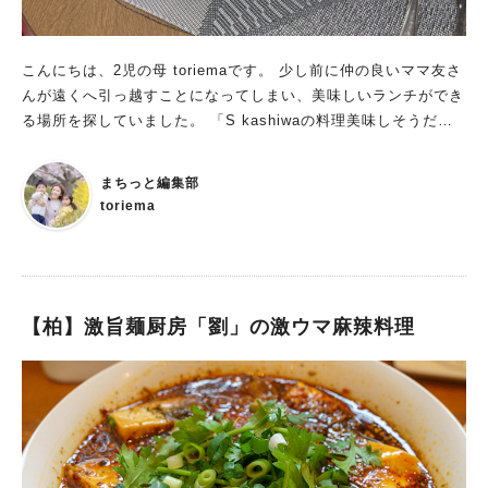
す。 また行きたい！と思えるお店でした。 気になる方はぜひ一
度訪れてみてくださいね。
こんにちは、2児の母 toriemaです。 少し前に仲の良いママ友さ
んが遠くへ引っ越すことになってしまい、美味しいランチができ
る場所を探していました。 「S kashiwaの料理美味しそうだ
よ！評判もいいみたい！」との情報を聞き、 すぐさま予約をし
て、ママ友さんとランチをしてきました。 どんなメニューを食
まちっと編集部
べてきたのか、お店の料理のこだわりなどを早速お伝えしようと
toriema
思います。 ▼こちらの記事も人気 【柏】9/5開店の「S kashiw
a」で期間限定500食のランチを食す S kashiwaのランチは目
でも楽しめる！ 今回は、ママ友さんと美味しいものを食べたい
と思い、ちょっと豪華な4,400円ランチをいただきました。 メニ
ューは、前菜5種、鮮魚＆お肉の選べるメイン、デザート盛合せ
【柏】激旨麺厨房「劉」の激ウマ麻辣料理
食後のカフェ付（全5皿）になります。 色鮮やかな料理たち！
目でも楽しめるランチ料理です。 味はもちろん、言うことなし
の美味しさです。 野菜もすごく美味しい！ 感動しながら箸を進
めていきました。 【こだわり】千葉県産の食材を使った
「"S"料理」 S kashiwaのこだわりは、食材。 千葉県産の食材
を中心に安心・安全な食材を取り寄せているそうです。 前菜5種