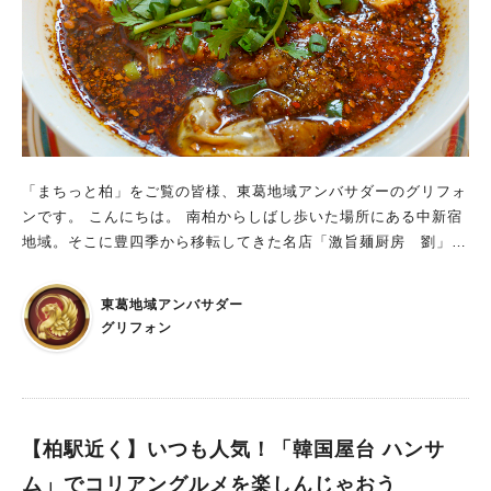
のメニューでは、森田農園さんのお野菜が使われていました！
農家さんや市場にも直接足を運んで、食材を選んでくるそうで
す。 わたしも実際食べてみて思ったのが、野菜ひとつひとつが
本当に美味しくて、すぐに食べ切ってしまいました！！ お料理
もびっくりするほど美味しかったのですが、 調べたらこちらの
シェフは、名店「KIHACHI」で20年修業した方なのだそう。 S
kashiwaでは、ジャンルにとらわれない「"S"料理」としてこだ
わりのお料理を振る舞われているそうです。 ▼森田農園って？
「まちっと柏」をご覧の皆様、東葛地域アンバサダーのグリフォ
【流山】森田農園に突撃！直売所で買った珍しい野菜とは？
ンです。 こんにちは。 南柏からしばし歩いた場所にある中新宿
大切な人とS kashiwaで贅沢時間を 今回、大切なママ友さんとS
地域。そこに豊四季から移転してきた名店「激旨麺厨房 劉」の
kashiwaで贅沢時間を過ごしました。 「出会ってからこんなこ
ご紹介をいたします。
とがあったよね。」 「子どもが少し大きくなったら、一緒に旅
東葛地域アンバサダー
行行こうね。」 など、過去を振り返ったり、未来の話をした
グリフォン
り…。 日々子育てを頑張る自分たちのご褒美も兼ねて、S kashi
waのランチが堪能できて本当に楽しいひとときを味わえまし
た。 大切な人と食事に行こうと思っている人がいたら、ぜひS k
ashiwaをおすすめします。 お店の詳細は下記をご覧ください。
【柏駅近く】いつも人気！「韓国屋台 ハンサ
ム」でコリアングルメを楽しんじゃおう