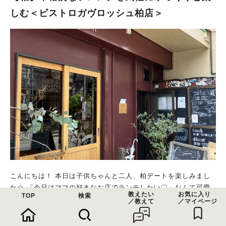
しむ＜ビストロガヴロッシュ柏店＞
こんにちは！ 本日は子供ちゃんと二人、柏デートを楽しみまし
た☆ 「今日はママの好きなお店でランチしたい♡」なんて可愛
教えたい
お気に入り
TOP
検索
い事、言ってくれるね～～！！ それなら、ずっと行きたかった
／教えて
／マイページ
お店へ付き合って貰おう～と向かった先はフレンチレストラン！
え？子供と？フレンチ？ランチで？？ と思いませんか？ なん