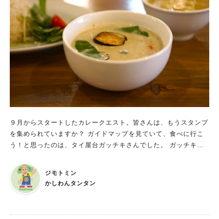
人気のキーワード
#ラーメン
#ショッピング
#カフェ
#スイーツ
#パン
#カレー
#柏駅
９月からスタートしたカレークエスト。皆さんは、もうスタンプ
#イベント
#公園
#教えたい／教えて投稿記事
を集められていますか？ ガイドマップを見ていて、食べに行こ
#教えたい/こんなの見つけた
う！と思ったのは、タイ屋台ガッチキさんでした。 ガッチキさ
んは、以前にも一度食べに行ったことがあって、また訪れたいと
思っていたのです。
ジモトミン
かしわんタンタン