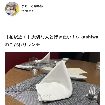
は、お店から少し離れた場所にあります。 駐車できる台数は3
まちっと編集部
台。 満車の場合は別の場所を案内してくださるそうです。 お
toriema
店の雰囲気は？ お店の雰囲気ですが、落ち着いてゆっくり過ご
せる環境です。 古民家カフェ調の店内は、シンプルでオシャ
レ。 平日に訪れましたが、お昼近くには満席になり人気店であ
ることがすぐに分かりました。 悩んだ結果グリーンカレーを注
文 メニューは週ごとに変わるそうです。 訪れた週は、馬刺し定
【柏駅近く】大切な人と行きたい！S kashiwa
食、もち豚のローストポーク、グリーンカレーの3つが選べまし
のこだわりランチ
た。 悩みに悩んで、グリーンカレーを選択！ グリーンカレーに
は、前菜のサラダと唐揚げ、舞茸の天ぷら、お味噌汁がついてい
ました。 さらっとしたグリーンカレーはご飯と一緒に食べるだ
けでなく 唐揚げを付けて食べるのも絶品。 一緒に行った旦那 実
は初めてのグリーンカレーだったそうで、想像以上の美味しさに
びっくりしていました。 辛さもちょうど良く、食べやすかった
です。 舞茸の天ぷらも揚げたてで、とても美味しくいただきま
した。 久しぶりに夫婦の時間を楽しみました 夫婦で久しぶり
のランチ。 子どもがいない貴重な時間でしたので、ランチは美
味しいところにしたい！と前々から目星を付けていた食堂果樹さ
んへ。 期待通り美味しいランチをいただけて、嬉しかったで