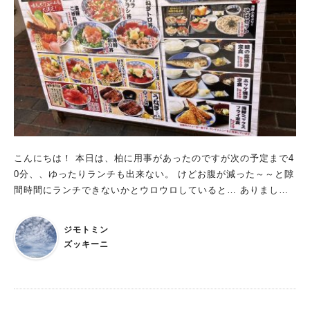
油を使用した特製醤油たれで2段仕込みされているそうです。 外
トをフォローして、日替わりメニューを確認して平日に行ってみ
はサクッと、中はジューシー、 ニンニクが効いており、ご飯が
て下さい。 私もなんとかして、平日に行ける機会を作りたいと
進むしっかりとした味付けです！ ご飯・キャベツは大盛りにし
思います。 おそばの樹なりさんについて詳しく知りたい方はこ
てもらうことも可能です♪ "旨塩唐揚げ"は、特製旨塩たれを使用
ちら： https://amakism.com/gourmet-99/ https://amakism.c
したあっさり系で飽きのこない味つけになっています。 定食に
om/gourmet-118/
はキャベツだけでなく、ポテトサラダがついているのも嬉しいポ
イントになります！ 学割もあるので、学生の方はお得にいただ
くことが出来ます！ 最後までご覧いただき、ありがとうござい
ました！
こんにちは！ 本日は、柏に用事があったのですが次の予定まで4
0分、、ゆったりランチも出来ない。 けどお腹が減った～～と隙
間時間にランチできないかとウロウロしていると… ありました
☆私の欲していた和食でサクッと食べられそうなお店！ そう！
『磯丸水産』さんです！ 11時過ぎに店内に入ると、広い店内に
ジモトミン
大勢で楽しんでいる方々から、 お一人で食事されているサラリ
ズッキーニ
ーマン・OLさん、カップルなど、様々に皆さん楽しまれていま
した。 テーブル席に案内されて、オーダーはタブレットにて行
います。 テーブルには自分で焼き物が出来るコンロも置いてあ
りましたが、 時間がなかったので焼き物は諦め、美味しそうだ