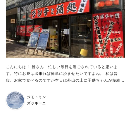
こんにちは！ 皆さん、忙しい毎日を過ごされていると思いま
す。特にお昼は出来れば簡単に済ませたいですよね。 私は普
段、お家で食べるのですが本日は外出の上に子供ちゃんが短縮授
業となり、急いで済ませたい！ それに寒いし温かいものが、、
と探してみると駅近にピッタリなお店を発見しました♪ ちらっと
ジモトミン
覗くと、女性だらけ！！これは驚きでした。 お店の外の看板を
ズッキーニ
見てまたビックリ！すごく充実したバリエーションの多さに早速
入ってみました☆