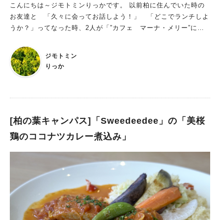
こんにちは～ジモトミンりっかです。 以前柏に住んでいた時の
お友達と 「久々に会ってお話しよう！」 「どこでランチしよ
うか？」ってなった時、2人が「”カフェ マーナ・メリー”に再
訪した～い」ということで”カフェ マーナ・メリー”でランチ会
をしました。 今日は、”カフェ マーナ・メリー”を紹介させてい
ジモトミン
ただきます。 こちらのお店はとても居心地が良く お食事もド
りっか
リンクもデザートも美味しいので、お一人で・お友達と・デート
で・家族と・・・訪れてみて下さいね。
[柏の葉キャンパス]「Sweedeedee」の「美桜
鶏のココナツカレー煮込み」