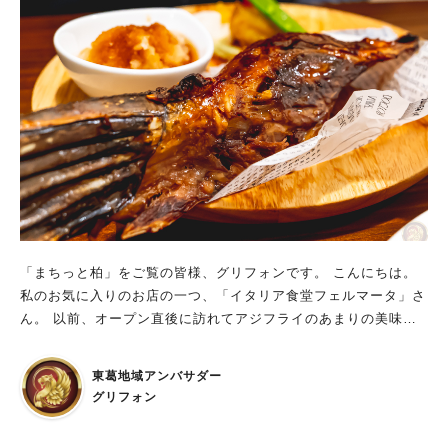
「まちっと柏」をご覧の皆様、グリフォンです。 こんにちは。
私のお気に入りのお店の一つ、「イタリア食堂フェルマータ」さ
ん。 以前、オープン直後に訪れてアジフライのあまりの美味し
さに感動したお店です。 アジフライは今でもお店の看板メニュ
ーの一つで、入荷した直後はそれ目当てのお客さんが来るほど！
東葛地域アンバサダー
そんなフェルマータさんで最近よくランチに出てくるメニューが
グリフォン
あります。 それが今回紹介する「本マグロヒレ肉の直火焼きグ
リル」です。 これを食べると、フェルマータさんの他のハンバ