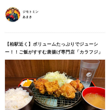
らここ！ お蕎麦屋さんながら店内はJAZZが流れており、料理の
美味しさはもちろん、モダンで優雅な雰囲気で一気に人気店とな
ジモトミン
られたお店。 ランチでは丼と蕎麦のお得なセットがいただける
あまき
と聞いていたので、 今回昼時に柏駅に行く予定が出来たため、
お邪魔してみました。 おそばの樹なり：昼も夜も人気のお蕎麦
屋さん JR柏駅東口から徒歩約4分、旧そごう沿いを歩いて行く
と見つかるお蕎麦屋さん。 前述のように、お蕎麦屋さんだけど
カフェのような雰囲気で、優雅に食事を楽しむことができます。
【柏駅近く】ボリュームたっぷりでジューシ
ランチは天丼とせいろ蕎麦のセット！ ランチは天丼とせいろ蕎
ー！！ご飯がすすむ唐揚げ専門店「カラフジ」
麦のセットをお得な値段でいただくことができます！ せいろは
追加料金でかけそばにしたり、変わり蕎麦や二色もりに変更する
こともできます。 天丼も4種類あり、どれもとても美味しそう
です。 こだわりの天丼はさすがの美味しさです ランチは初め
てだったので、王道の樹なり天丼セットをいただきました。 今
回の天丼の具はズッキーニ・サツマイモ・特上蒲鉾・海苔・大海
老の天ぷら。 なかなかボリュームのある天丼です。 海老天は
大振りかつ外側サックサク、中はプリプリ！ さすが天丼の主
役、食べ応えが最高です。 樹なりさんでは天丼のタレも麺つゆ
ベースで作られており、 甘味はもちろん風味も抜群です。 他