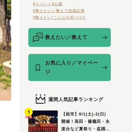
#イベント
#公園
#教えたい／教えて投稿記事
#教えたい/こんなの見つけた
教えたい／教えて
お気に入り／マイペー
ジ
週間人気記事ランキング
【柏市】8/1(土)‐2(日)
開催！高田・篠籠田・永
楽台など夏祭り・盆踊り