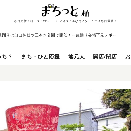
毎日更新！柏エリアのジモトミン発リアルな街ネタニュース毎日満載！
) の盆踊りは白山神社や三本木公園で開催！～盆踊り会場下見レポ～
っち？
まち・ひと応援
地元人
開店/閉店
お