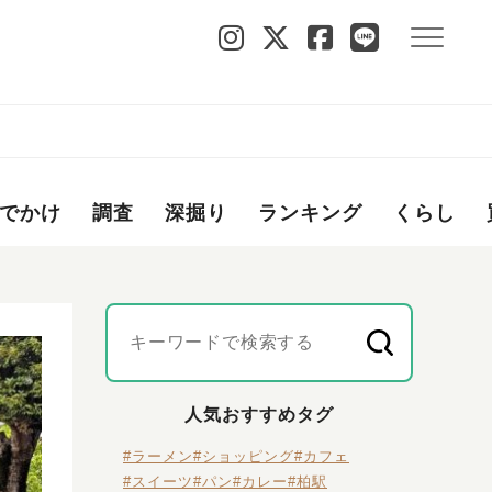
でかけ
調査
深掘り
ランキング
くらし
人気おすすめタグ
#ラーメン
#ショッピング
#カフェ
#スイーツ
#パン
#カレー
#柏駅