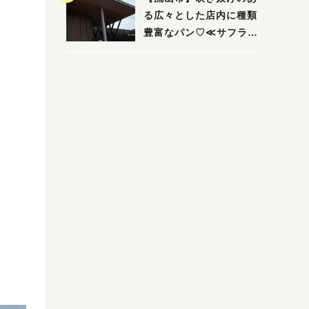
る広々とした店内に種類
豊富なパン♡≪サフラン
丘の上店≫