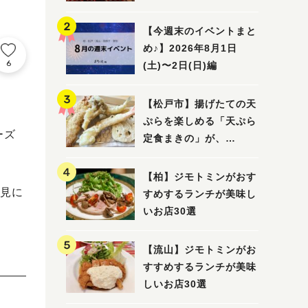
5選
【今週末のイベントまと
め♪】2026年8月1日
6
(土)〜2日(日)編
【松戸市】揚げたての天
ぷらを楽しめる「天ぷら
ーズ
定食まきの」が、
7/31（金）オープン
【柏】ジモトミンがおす
見に
すめするランチが美味し
いお店30選
【流山】ジモトミンがお
すすめするランチが美味
しいお店30選
。