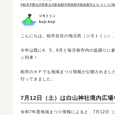
#柏市
#豊住
#増尾台
#新柏駅
#増尾駅
#南柏駅
#まちづくり/
ジモトミン
koji-koji
こんにちは。柏市在住の地元民（ジモトミン）、「
今年は既に4、5，6月と毎月柏市内の盆踊りに
ン到来！
柏市のＨＰでも地域まつり情報が公開されまし
行ってきました。
7月12日（土）は白山神社境内広
令和7年度地域まつり情報によると、7月12日