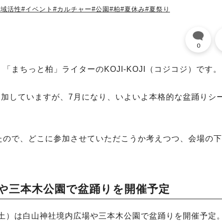
地域活性
#イベント
#カルチャー
#公園
#柏
#夏休み
#夏祭り
0
まちっと柏」ライターのKOJI-KOJI（コジコジ）です。
参加していますが、7月になり、いよいよ本格的な盆踊りシ
たので、どこに参加させていただこうか考えつつ、会場の下
場や三本木公園で盆踊りを開催予定
（土）は白山神社境内広場や三本木公園で盆踊りを開催予定