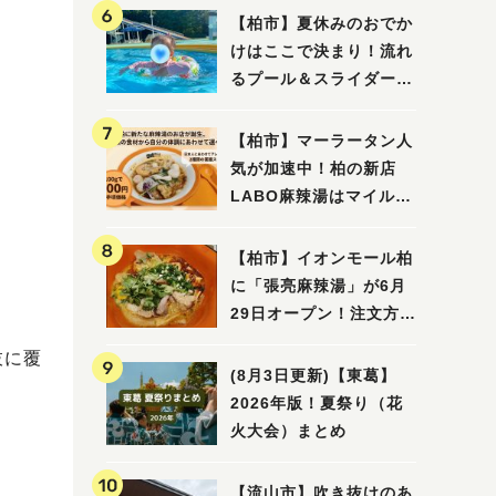
【柏市】夏休みのおでか
けはここで決まり！流れ
るプール＆スライダーに
大興奮♪「船戸市民プー
ル」を親子で満喫してき
【柏市】マーラータン人
ました！
気が加速中！柏の新店
LABO麻辣湯はマイルド
な感じ
【柏市】イオンモール柏
に「張亮麻辣湯」が6月
29日オープン！注文方法
や失敗しないポイントレ
枝に覆
ビュー
(8月3日更新)【東葛】
2026年版！夏祭り（花
火大会）まとめ
【流山市】吹き抜けのあ