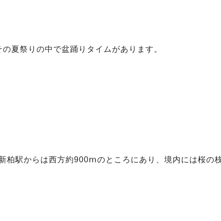
その夏祭りの中で盆踊りタイムがあります。
、
、新柏駅からは西方約900ⅿのところにあり、境内には桜の