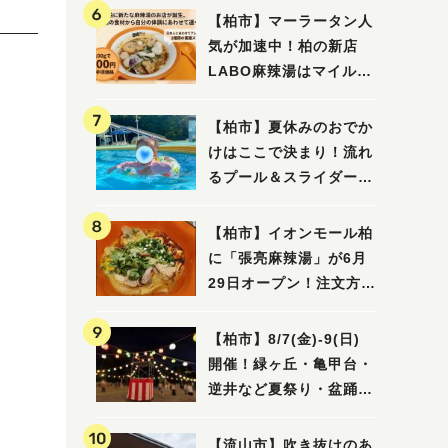
【柏市】マーラータン人
気が加速中！柏の新店
LABO麻辣湯はマイルド
な感じ
【柏市】夏休みのおでか
けはここで決まり！流れ
るプール＆スライダーに
大興奮♪「船戸市民プー
ル」を親子で満喫してき
【柏市】イオンモール柏
ました！
に「張亮麻辣湯」が6月
29日オープン！注文方法
や失敗しないポイントレ
ビュー
【柏市】8/7(金)‐9(日)
開催！緑ヶ丘・亀甲台・
逆井など夏祭り・盆踊り
4選
【流山市】吹き抜けのあ