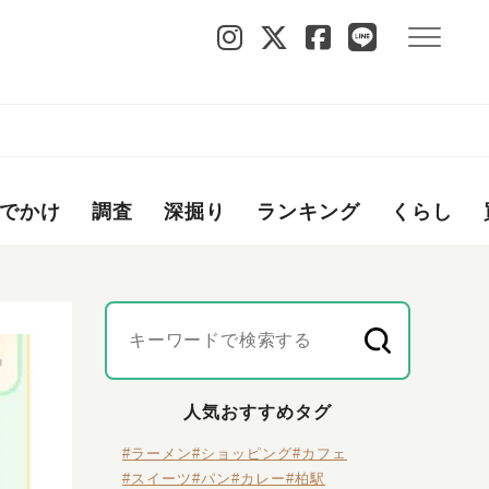
の
でかけ
調査
深掘り
ランキング
くらし
人気おすすめタグ
#ラーメン
#ショッピング
#カフェ
#スイーツ
#パン
#カレー
#柏駅