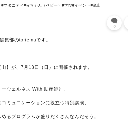
て
#マタニティ
#赤ちゃん（ベビー）
#学び
#イベント
#流山
0
部のtoriemaです。
 流山】が、7月13日（日）に開催されます。
ウェルネス With 助産師》。
のコミュニケーションに役立つ特別講演、
しめるプログラムが盛りだくさんなんだそう。