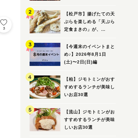
5選
【松戸市】揚げたての天
ぷらを楽しめる「天ぷら
3
定食まきの」が、
7/31（金）オープン
【今週末のイベントまと
め♪】2026年8月1日
(土)〜2日(日)編
【柏】ジモトミンがおす
すめするランチが美味し
いお店30選
【流山】ジモトミンがお
すすめするランチが美味
しいお店30選