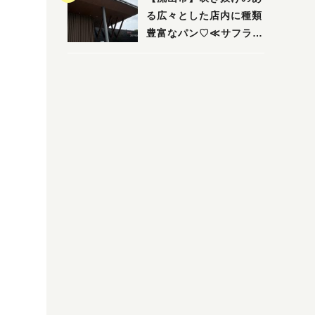
る広々とした店内に種類
豊富なパン♡≪サフラン
丘の上店≫