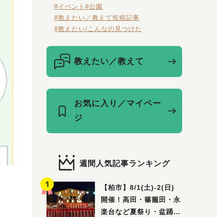
#イベント
#公園
#教えたい／教えて投稿記事
#教えたい/こんなの見つけた
教えたい／教えて
お気に入り／マイペー
ジ
週間人気記事ランキング
【柏市】8/1(土)‐2(日)
開催！高田・篠籠田・永
楽台など夏祭り・盆踊り