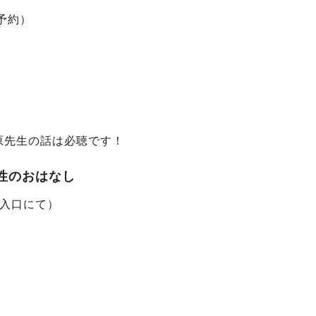
予約）
。
原先生の話は必聴です！
性のおはなし
ール入口にて）