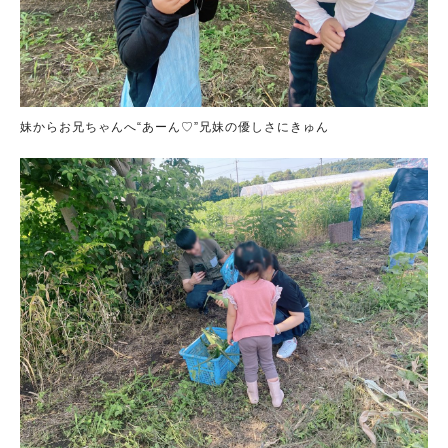
妹からお兄ちゃんへ“あーん♡”兄妹の優しさにきゅん