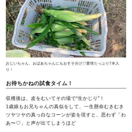
人気のキーワード
おじいちゃん、おばあちゃんにもおすそ分け♡愛情たっぷり7本入
#ラーメン
#ショッピング
#カフェ
#スイーツ
#パン
#カレー
#柏駅
り！
#イベント
#公園
#教えたい／教えて投稿記事
#教えたい/こんなの見つけた
お待ちかねの試食タイム！
収穫後は、皮をむいてその場で“生かじり”！
1歳娘もお兄ちゃんの真似をして、一生懸命むきむき
ツヤツヤの真っ白なコーンが姿を現すと、思わず「わ
あ〜♡」と声が出てしまうほど