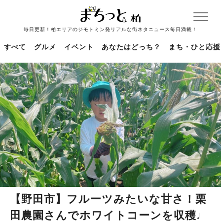
毎日更新！柏エリアのジモトミン発リアルな街ネタニュース毎日満載！
すべて
グルメ
イベント
あなたはどっち？
まち・ひと応援
【野田市】フルーツみたいな甘さ！栗
田農園さんでホワイトコーンを収穫♩