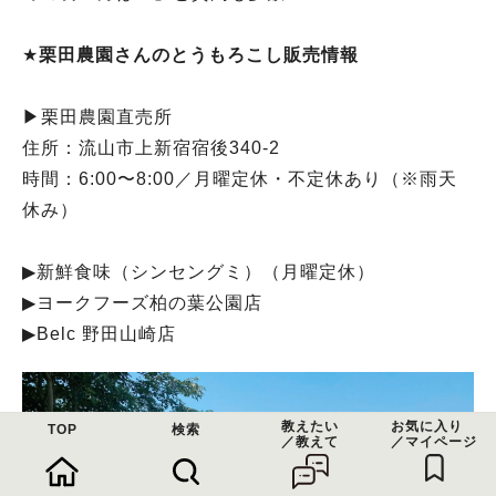
★
栗田農園さんのとうもろこし販売情報
▶︎栗田農園直売所
住所：流山市上新宿宿後340-2
時間：6:00〜8:00／月曜定休・不定休あり（※雨天
休み）
▶︎新鮮食味（シンセングミ）（月曜定休）
▶︎ヨークフーズ柏の葉公園店
▶︎Belc 野田山崎店
教えたい
お気に入り
TOP
検索
／教えて
／マイページ