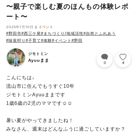
〜親子で楽しむ夏のほんもの体験レポ
ート〜
2025年7月10日
イベント
#野田市
#西三ケ尾
#まちづくり/地域活性
#自然とふれあう
#味覚狩り
#子育て
#体験
#イベント
#野田
ジモトミン
Ayuuまま
0
4
こんにちは♩
流山市に住んでもうすぐ10年
ジモトミンAyuuままです
1歳6歳の2児のママです☺︎☺︎
暑い夏がやってきましたね！
みなさん、週末はどんなふうに過ごしていますか？