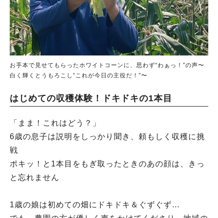
お手本で見せてもらったホワイトコーンに、思わず“わぁっ！”の声〜
白く輝くとうもろこし“これが今日の主役だ！”〜
はじめての収穫体験！ドキドキの1本目
「まま！これはどう？」
6歳の息子は説明をしっかり聞き、頼もしく収穫に挑
戦
ポキッ！と1本目をもぎ取ったときのあの顔は、きっ
と忘れません
1歳の娘は初めての畑にドキドキ＆ぐずぐず…