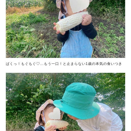
ぱくっ！もぐもぐ♡…もう一口！と止まらない1歳の本気の食いつき