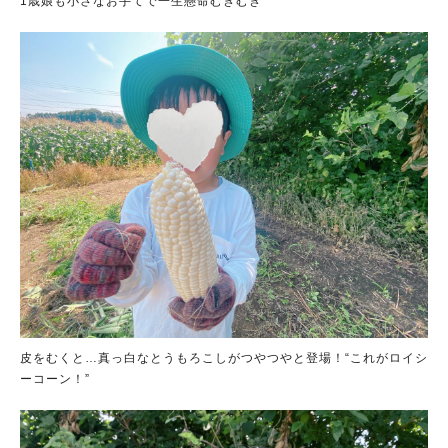
1歳娘も小さなお手てで一生懸命むきむき
皮をむくと…真っ白なとうもろこしがつやつやと登場！“これがロイシ
ーコーン！”