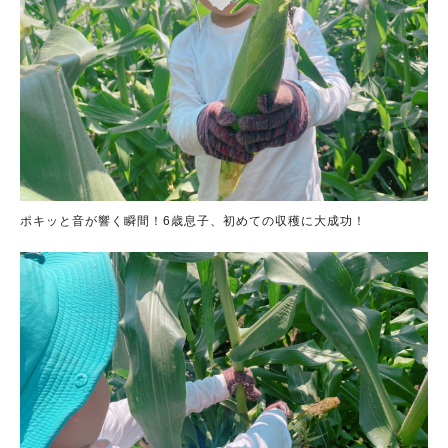
ポキッと音が響く瞬間！6歳息子、初めての収穫に大成功！