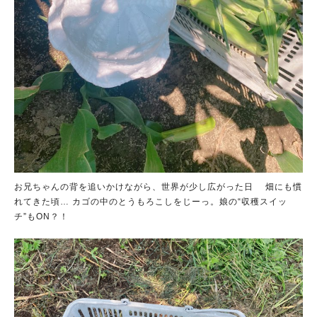
お兄ちゃんの背を追いかけながら、世界が少し広がった日 畑にも慣
れてきた頃… カゴの中のとうもろこしをじーっ。娘の“収穫スイッ
チ”もON？！