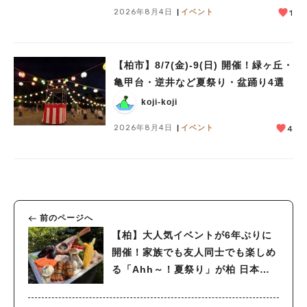
2026年8月4日
イベント
1
【柏市】8/7(金)‐9(日) 開催！緑ヶ丘・
亀甲台・逆井など夏祭り・盆踊り4選
koji-koji
2026年8月4日
イベント
4
前のページへ
【柏】大人気イベントが6年ぶりに
開催！家族でも友人同士でも楽しめ
る「Ahh～！夏祭り」が柏 日本閣
で開催されます！