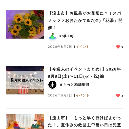
【流山市】お風呂がお花畑に？！スパ
メッツァおおたかで8/7(金)「花湯」開
催！
koji-koji
2026年8月7日
イベント
0
【今週末のイベントまとめ♪】2026年
8月8日(土)〜11日(火・祝)編
まちっと柏編集部
2026年8月7日
イベント
0
人気のキーワード
#ラーメン
#ショッピング
#カフェ
#スイーツ
#パン
#カレー
#柏駅
#イベント
#公園
#教えたい／教えて投稿記事
【流山市】「もっと早く行けばよかっ
#教えたい/こんなの見つけた
た！」夏休みの救世主♡暑い日は児童