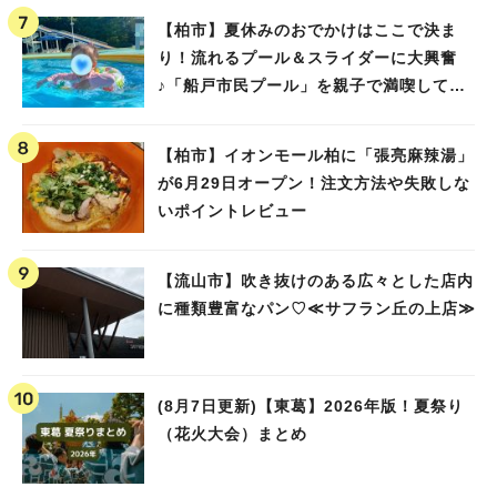
【柏市】夏休みのおでかけはここで決ま
り！流れるプール＆スライダーに大興奮
♪「船戸市民プール」を親子で満喫してき
ました！
【柏市】イオンモール柏に「張亮麻辣湯」
が6月29日オープン！注文方法や失敗しな
いポイントレビュー
【流山市】吹き抜けのある広々とした店内
に種類豊富なパン♡≪サフラン丘の上店≫
(8月7日更新)【東葛】2026年版！夏祭り
（花火大会）まとめ