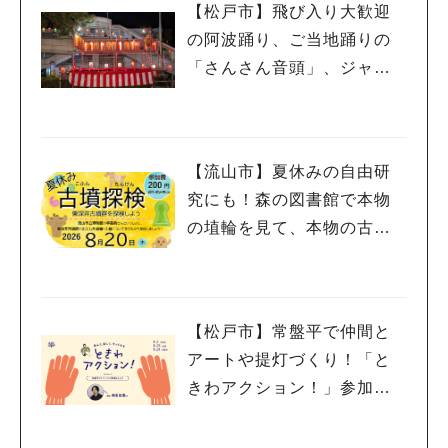
【松戸市】飛び入り大歓迎
の阿波踊り、ご当地踊りの
「さんさん音頭」、ジャ
ズ、キッチンカーも！「小
金宿まつり」8/28-30開催！
【流山市】夏休みの自由研
究にも！森の図書館で本物
の埴輪を見て、本物の古墳
を探検しよう♪
【松戸市】常盤平で仲間と
アートや提灯づくり！「と
きわアクション！」参加者
募集中！8/2(日),22(土),23
(日)開催！