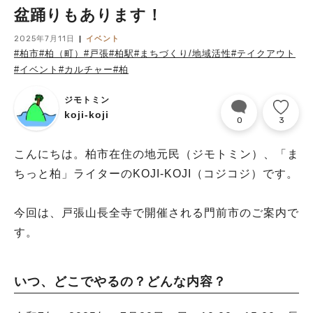
盆踊りもあります！
2025年7月11日
イベント
#柏市
#柏（町）
#戸張
#柏駅
#まちづくり/地域活性
#テイクアウト
#イベント
#カルチャー
#柏
ジモトミン
koji-koji
0
3
こんにちは。柏市在住の地元民（ジモトミン）、「ま
ちっと柏」ライターのKOJI-KOJI（コジコジ）です。
今回は、戸張山長全寺で開催される門前市のご案内で
す。
いつ、どこでやるの？どんな内容？