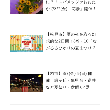
に？！スパメッツァおおた
かで8/7(金)「花湯」開催！
【松戸市】夏の夜を彩る幻
想的な2日間！8/9・10「な
がるるひかりの夏まつり 20
26」が開催！子どもが喜ぶ
ワークショップや限定ヒー
ローショーも
【柏市】8/7(金)‐9(日) 開
催！緑ヶ丘・亀甲台・逆井
など夏祭り・盆踊り4選