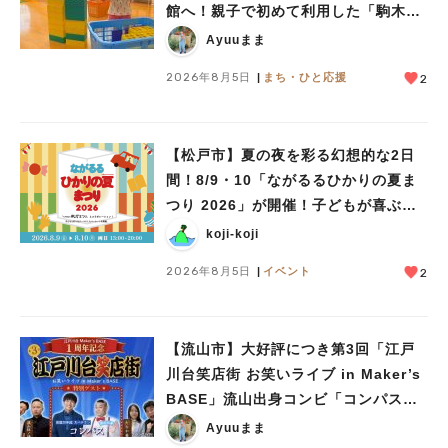
館へ！親子で初めて利用した「駒木台
児童館」レポート
Ayuuまま
2026年8月5日
まち・ひと応援
2
【松戸市】夏の夜を彩る幻想的な2日
間！8/9・10「ながるるひかりの夏ま
つり 2026」が開催！子どもが喜ぶワ
ークショップや限定ヒーローショーも
koji-koji
2026年8月5日
イベント
2
【流山市】大好評につき第3回「江戸
川台笑店街 お笑いライブ in Maker’s
BASE」流山出身コンビ「コンパス」
も登場！8/23（日）
Ayuuまま