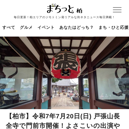
毎日更新！柏エリアのジモトミン発リアルな街ネタニュース毎日満載！
すべて
グルメ
イベント
あなたはどっち？
まち・ひと応援
【柏市】令和7年7月20日(日) 戸張山長
全寺で門前市開催！よさこいの出演や