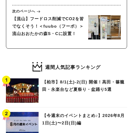
次のページへ
【流山】フードロス削減でCO2を皆
でなくそう！＜fuubo（フーボ）＞
流山おおたかの森S・Cに設置！
週間人気記事ランキング
【柏市】8/1(土)‐2(日) 開催！高田・篠籠
田・永楽台など夏祭り・盆踊り5選
【今週末のイベントまとめ♪】2026年8月
1日(土)〜2日(日)編