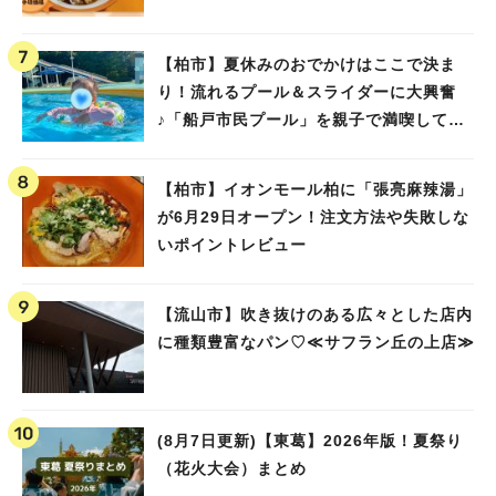
【柏市】夏休みのおでかけはここで決ま
り！流れるプール＆スライダーに大興奮
♪「船戸市民プール」を親子で満喫してき
ました！
【柏市】イオンモール柏に「張亮麻辣湯」
が6月29日オープン！注文方法や失敗しな
いポイントレビュー
【流山市】吹き抜けのある広々とした店内
に種類豊富なパン♡≪サフラン丘の上店≫
(8月7日更新)【東葛】2026年版！夏祭り
（花火大会）まとめ