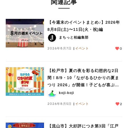
関連記事
#イベント
#公園
#教えたい／教えて投稿記事
#教えたい/こんなの見つけた
【今週末のイベントまとめ♪】2026年
8月8日(土)〜11日(火・祝)編
まちっと柏編集部
2026年8月7日
イベント
0
【松戸市】夏の夜を彩る幻想的な2日
間！8/9・10「ながるるひかりの夏ま
つり 2026」が開催！子どもが喜ぶワ
ークショップや限定ヒーローショーも
koji-koji
2026年8月5日
イベント
2
【流山市】大好評につき第3回「江戸