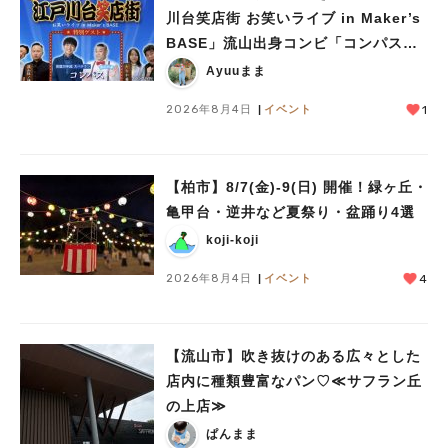
川台笑店街 お笑いライブ in Maker’s
BASE」流山出身コンビ「コンパス」
も登場！8/23（日）
Ayuuまま
2026年8月4日
イベント
1
【柏市】8/7(金)‐9(日) 開催！緑ヶ丘・
亀甲台・逆井など夏祭り・盆踊り4選
koji-koji
2026年8月4日
イベント
4
【流山市】吹き抜けのある広々とした
店内に種類豊富なパン♡≪サフラン丘
の上店≫
ぱんまま