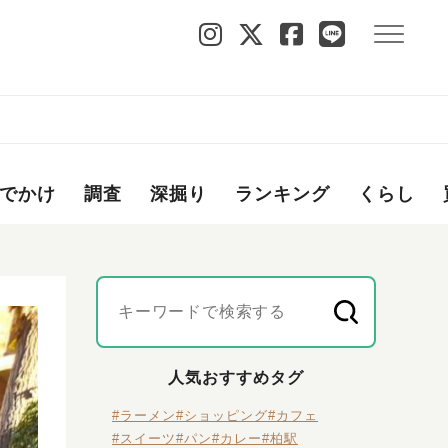
でかけ
調査
深掘り
ランキング
くらし
人気おすすめタグ
#ラーメン
#ショッピング
#カフェ
#スイーツ
#パン
#カレー
#柏駅