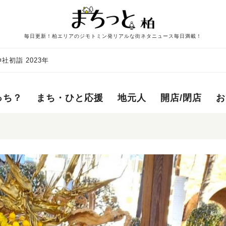
毎日更新！柏エリアのジモトミン発リアルな街ネタニュース毎日満載！
社初詣 2023年
っち？
まち・ひと応援
地元人
開店/閉店
お