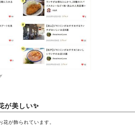
グ
花が美しい✨
お花が飾られています。
！