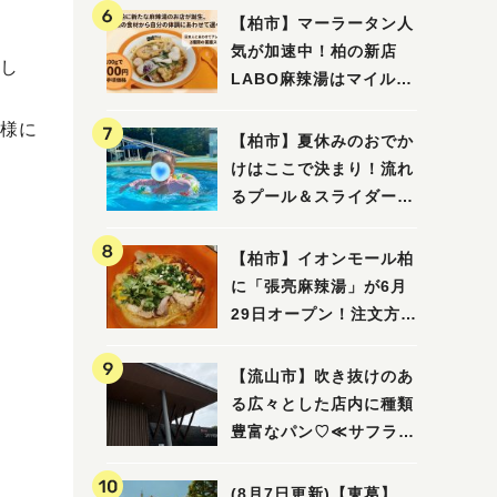
【柏市】マーラータン人
気が加速中！柏の新店
し
LABO麻辣湯はマイルド
な感じ
様に
【柏市】夏休みのおでか
けはここで決まり！流れ
るプール＆スライダーに
大興奮♪「船戸市民プー
ル」を親子で満喫してき
【柏市】イオンモール柏
ました！
に「張亮麻辣湯」が6月
29日オープン！注文方法
や失敗しないポイントレ
ビュー
【流山市】吹き抜けのあ
る広々とした店内に種類
豊富なパン♡≪サフラン
丘の上店≫
(8月7日更新)【東葛】