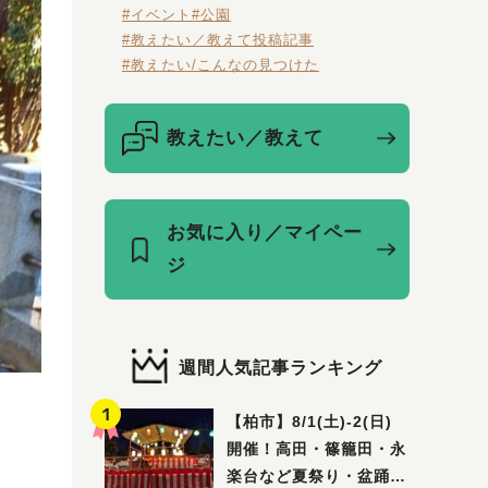
#イベント
#公園
#教えたい／教えて投稿記事
#教えたい/こんなの見つけた
教えたい／教えて
お気に入り／マイペー
ジ
週間人気記事ランキング
【柏市】8/1(土)‐2(日)
開催！高田・篠籠田・永
楽台など夏祭り・盆踊り