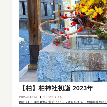
【柏】柏神社初詣 2023年
2023年1月6日
ライフスタイル
#柏（町）
#柏駅
#今週どこいく？
#カルチャー
#柏神社
#お