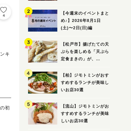
5選
【今週末のイベントまと
4
め♪】2026年8月1日
(土)〜2日(日)編
【松戸市】揚げたての天
ぷらを楽しめる「天ぷら
ンキ
定食まきの」が、
7/31（金）オープン
【柏】ジモトミンがおす
すめするランチが美味し
いお店30選
【流山】ジモトミンがお
の初
すすめするランチが美味
しいお店30選