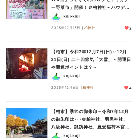
ー野菜市」開催！＠柏神社～ハウディ
モールでは「KASHIWA Christmas
koji-koji
Market 2025」が同時開催！
2025年12月13日
柏神社
2
【柏市】令和7年12月7日(日)～12月
21日(日) 二十四節気「大雪」～開運日
や開運ポイントは？～
koji-koji
2025年12月6日
柏神社
4
【柏市】季節の御朱印～令和7年12月
の御朱印は･･･＠柏神社、羽黒神社、
八坂神社、諏訪神社、豊受稲荷本宮、
大洞院
koji-koji