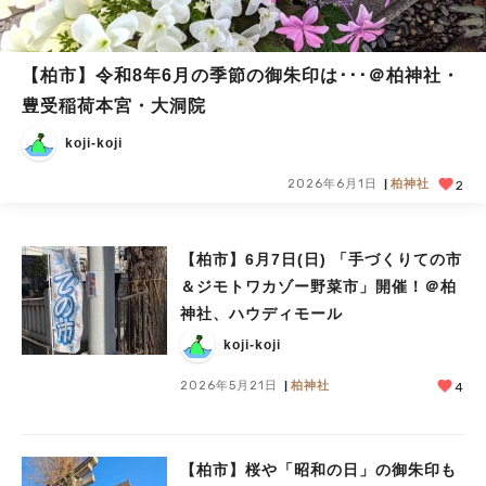
【柏市】令和8年6月の季節の御朱印は･･･＠柏神社・
豊受稲荷本宮・大洞院
koji-koji
2026年6月1日
柏神社
2
【柏市】6月7日(日) 「手づくりての市
＆ジモトワカゾー野菜市」開催！＠柏
神社、ハウディモール
koji-koji
2026年5月21日
柏神社
4
【柏市】桜や「昭和の日」の御朱印も