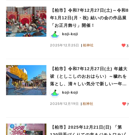
【柏市】令和7年12月27日(土)～令和8
年1月12日(月・祝) 結いの会の作品展
「お正月飾り」開催！
koji-koji
2025年12月25日
柏神社
3
【柏市】令和7年12月27日(土) 年越大
祓（としこしのおおはらい）～穢れを
落とし、清々しい気分で新しい一年を
迎えよう～＠柏神社
koji-koji
2025年12月19日
柏神社
7
【柏市】2025年12月21日(日) 「第
120回手づくりての市＆ジモトワカゾ