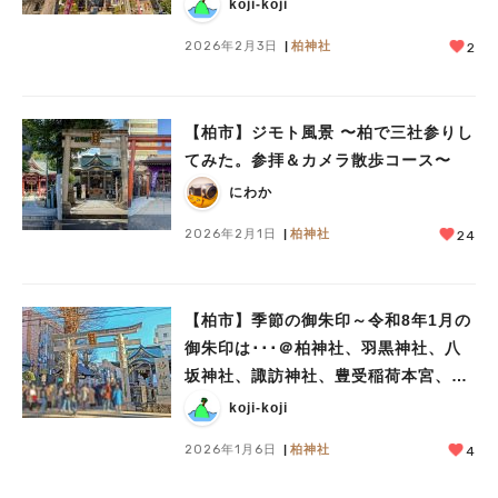
洞院
koji-koji
2026年2月3日
柏神社
2
【柏市】ジモト風景 〜柏で三社参りし
てみた。参拝＆カメラ散歩コース〜
にわか
2026年2月1日
柏神社
24
【柏市】季節の御朱印～令和8年1月の
御朱印は･･･＠柏神社、羽黒神社、八
坂神社、諏訪神社、豊受稲荷本宮、大
洞院
koji-koji
2026年1月6日
柏神社
4