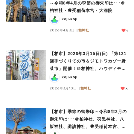
～令和8年4月の季節の御朱印は･･･＠
柏神社・豊受稲荷本宮・大洞院
koji-koji
2026年4月3日
柏神社
1
【柏市】2026年3月15日(日) 「第121
回手づくりての市＆ジモトワカゾー野
菜市」開催！＠柏神社、ハウディモー
ル
koji-koji
2026年3月10日
柏神社
3
【柏市】季節の御朱印～令和8年2月の
御朱印は･･･＠柏神社、羽黒神社、八
坂神社、諏訪神社、豊受稲荷本宮、大