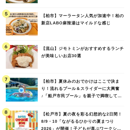
【柏市】マーラータン人気が加速中！柏の
新店LABO麻辣湯はマイルドな感じ
【流山】ジモトミンがおすすめするランチ
が美味しいお店30選
【柏市】夏休みのおでかけはここで決ま
り！流れるプール＆スライダーに大興奮
♪「船戸市民プール」を親子で満喫してき
ました！
【松戸市】夏の夜を彩る幻想的な2日間！
8/9・10「ながるるひかりの夏まつり
2026」が開催！子どもが喜ぶワークショ