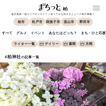
毎日更新！柏エリアのジモトミン発リアルな街ネタニュース毎日満載！
柏市
松戸市
我孫子市
流山市
野田市
すべて
グルメ
イベント
あなたはどっち？
まち・ひと応援
ライター一覧
デイリー
週間
月間
#柏神社
の記事一覧