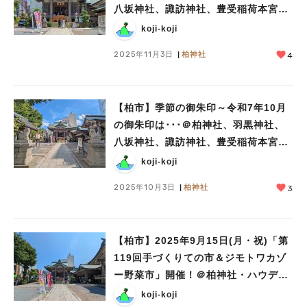
八坂神社、諏訪神社、豊受稲荷本宮、
大洞院
koji-koji
2025年11月3日
柏神社
4
【柏市】季節の御朱印～令和7年10月
の御朱印は･･･＠柏神社、羽黒神社、
八坂神社、諏訪神社、豊受稲荷本宮、
大洞院
koji-koji
2025年10月3日
柏神社
3
【柏市】2025年9月15日(月・祝)「第
119回手づくりての市＆ジモトワカゾ
ー野菜市」開催！＠柏神社・ハウディ
モール
koji-koji