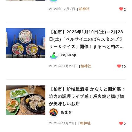
2025年12月2日
柏神社
2
【柏市】2026年1月10日(土)～2月28
日(土)「ベルサイユのばらスタンプラ
リー＆クイズ」開催！まるっと柏のベ
ルばらコーナーも必見！
koji-koji
2025年11月26日
柏神社
10
【柏市】炉端屋酒場 からりと囲炉裏：
迫力の調理ライブ感！炭火焼と揚げ物
が美味しいお店
あまき
2025年11月21日
柏神社
2