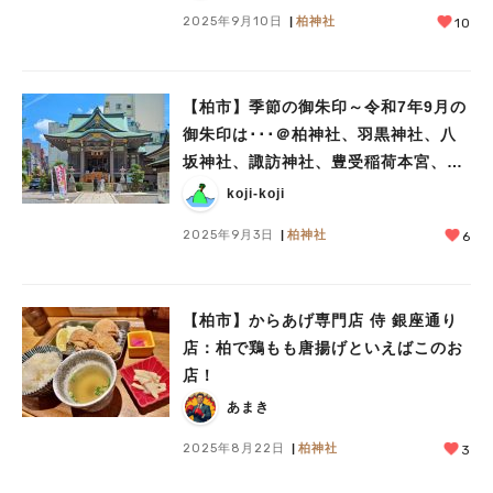
2025年9月10日
柏神社
10
【柏市】季節の御朱印～令和7年9月の
御朱印は･･･＠柏神社、羽黒神社、八
坂神社、諏訪神社、豊受稲荷本宮、大
洞院
koji-koji
2025年9月3日
柏神社
6
【柏市】からあげ専門店 侍 銀座通り
店：柏で鶏もも唐揚げといえばこのお
店！
あまき
2025年8月22日
柏神社
3