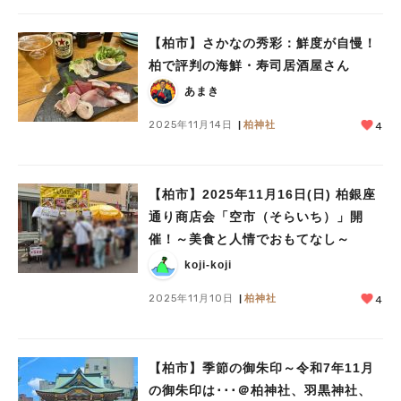
【柏市】さかなの秀彩：鮮度が自慢！
柏で評判の海鮮・寿司居酒屋さん
あまき
2025年11月14日
柏神社
4
【柏市】2025年11月16日(日) 柏銀座
通り商店会「空市（そらいち）」開
催！～美食と人情でおもてなし～
koji-koji
2025年11月10日
柏神社
4
【柏市】季節の御朱印～令和7年11月
の御朱印は･･･＠柏神社、羽黒神社、