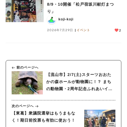
8/9・10開催「松戸宿坂川献灯まつ
り」
koji-koji
2026年7月29日
イベント
2
前のページへ
【流山市】2/7(土)スターツおおた
かの森ホールが動物園に！？ まち
の動物園・2周年記念ふれあいイベ
ント開催！
次のページへ
【東葛】衆議院選挙はもうまもな
く！期日前投票も有効に使おう！