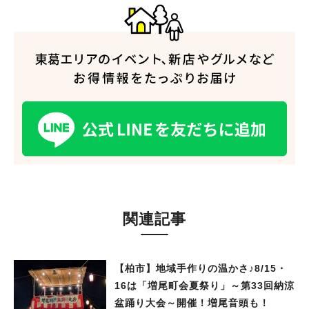
人気のキーワード
#ラーメン
#ショッピング
#カフェ
#スイーツ
#パン
#カレー
#柏駅
#イベント
#公園
#教えたい／教えて投稿記事
#教えたい/こんなの見つけた
関連記事
【柏市】地域手作りの温かさ♪8/15・
16は「増尾町会夏祭り」～第33回納涼
盆踊り大会～開催！増尾音頭も！