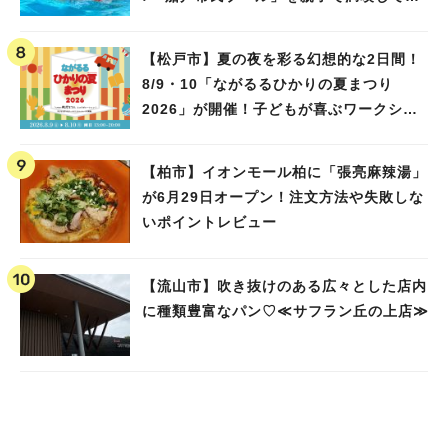
ました！
【松戸市】夏の夜を彩る幻想的な2日間！
8/9・10「ながるるひかりの夏まつり
2026」が開催！子どもが喜ぶワークショ
ップや限定ヒーローショーも
【柏市】イオンモール柏に「張亮麻辣湯」
が6月29日オープン！注文方法や失敗しな
いポイントレビュー
【流山市】吹き抜けのある広々とした店内
に種類豊富なパン♡≪サフラン丘の上店≫