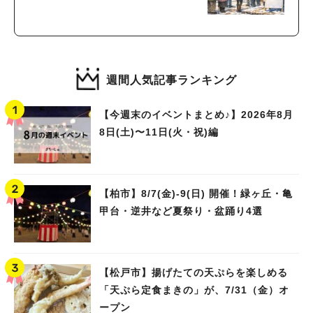
週間人気記事ランキング
【今週末のイベントまとめ♪】2026年8月
8日(土)〜11日(火・祝)編
【柏市】8/7(金)‐9(日) 開催！緑ヶ丘・亀
甲台・逆井など夏祭り・盆踊り4選
【松戸市】揚げたての天ぷらを楽しめる
「天ぷら定食まきの」が、7/31（金）オ
ープン