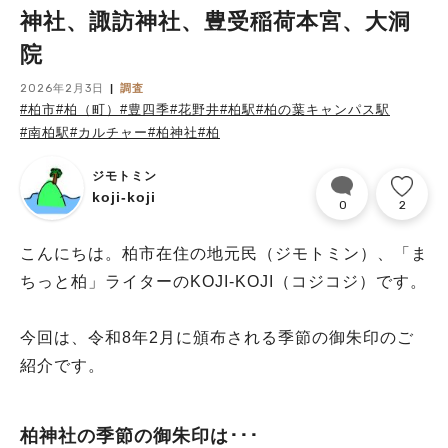
神社、諏訪神社、豊受稲荷本宮、大洞
院
2026年2月3日
調査
#柏市
#柏（町）
#豊四季
#花野井
#柏駅
#柏の葉キャンパス駅
#南柏駅
#カルチャー
#柏神社
#柏
ジモトミン
koji-koji
0
2
こんにちは。柏市在住の地元民（ジモトミン）、「ま
ちっと柏」ライターのKOJI-KOJI（コジコジ）です。
今回は、令和8年2月に頒布される季節の御朱印のご
紹介です。
柏神社の季節の御朱印は･･･