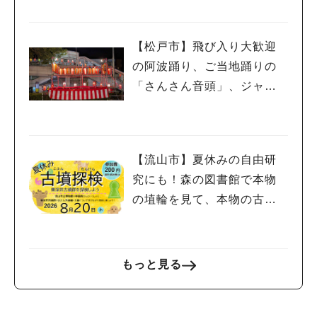
【松戸市】飛び入り大歓迎
の阿波踊り、ご当地踊りの
「さんさん音頭」、ジャ
ズ、キッチンカーも！「小
金宿まつり」8/28-30開催！
【流山市】夏休みの自由研
究にも！森の図書館で本物
の埴輪を見て、本物の古墳
を探検しよう♪
もっと見る