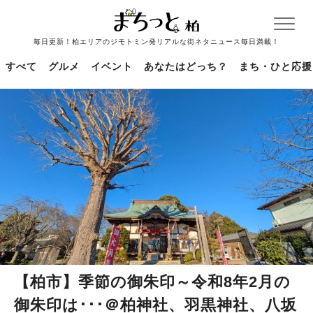
毎日更新！柏エリアのジモトミン発リアルな街ネタニュース毎日満載！
すべて
グルメ
イベント
あなたはどっち？
まち・ひと応援
【柏市】季節の御朱印～令和8年2月の
御朱印は･･･＠柏神社、羽黒神社、八坂