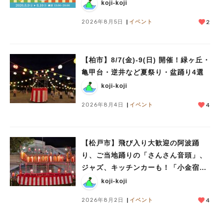
人気のキーワード
ークショップや限定ヒーローショーも
koji-koji
#ラーメン
#ショッピング
#カフェ
#スイーツ
#パン
#カレー
#柏駅
2026年8月5日
イベント
2
#イベント
#公園
#教えたい／教えて投稿記事
#教えたい/こんなの見つけた
【柏市】8/7(金)‐9(日) 開催！緑ヶ丘・
亀甲台・逆井など夏祭り・盆踊り4選
koji-koji
2026年8月4日
イベント
4
【松戸市】飛び入り大歓迎の阿波踊
り、ご当地踊りの「さんさん音頭」、
ジャズ、キッチンカーも！「小金宿ま
つり」8/28-30開催！
koji-koji
2026年8月2日
イベント
4