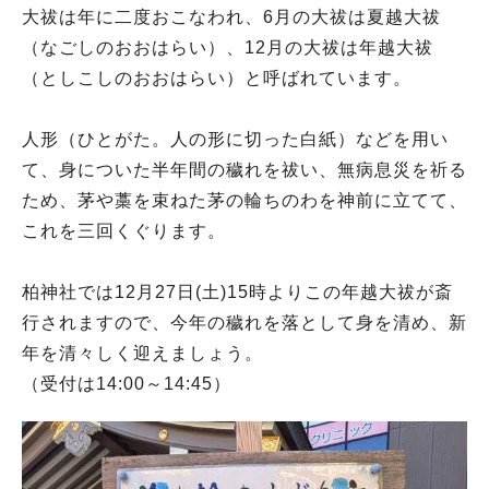
大祓は年に二度おこなわれ、6月の大祓は夏越大祓
（なごしのおおはらい）、12月の大祓は年越大祓
（としこしのおおはらい）と呼ばれています。
人形（ひとがた。人の形に切った白紙）などを用い
て、身についた半年間の穢れを祓い、無病息災を祈る
ため、茅や藁を束ねた茅の輪ちのわを神前に立てて、
これを三回くぐります。
柏神社では12月27日(土)15時よりこの年越大祓が斎
行されますので、今年の穢れを落として身を清め、新
年を清々しく迎えましょう。
（受付は14:00～14:45）