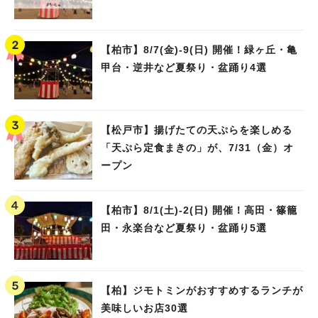
【柏市】8/7(金)‐9(日) 開催！緑ヶ丘・亀
甲台・逆井など夏祭り・盆踊り4選
【松戸市】揚げたての天ぷらを楽しめる
「天ぷら定食まきの」が、7/31（金）オ
ープン
【柏市】8/1(土)‐2(日) 開催！高田・篠籠
田・永楽台など夏祭り・盆踊り5選
【柏】ジモトミンがおすすめするランチが
美味しいお店30選