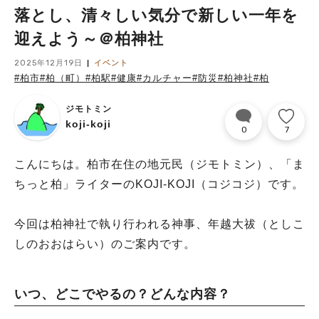
落とし、清々しい気分で新しい一年を
迎えよう～＠柏神社
2025年12月19日
イベント
#柏市
#柏（町）
#柏駅
#健康
#カルチャー
#防災
#柏神社
#柏
ジモトミン
koji-koji
0
7
こんにちは。柏市在住の地元民（ジモトミン）、「ま
ちっと柏」ライターのKOJI-KOJI（コジコジ）です。
今回は柏神社で執り行われる神事、年越大祓（としこ
しのおおはらい）のご案内です。
いつ、どこでやるの？どんな内容？