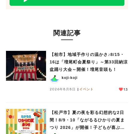
関連記事
【柏市】地域手作りの温かさ♪8/15・
16は「増尾町会夏祭り」～第33回納涼
盆踊り大会～開催！増尾音頭も！
koji-koji
2026年8月8日
イベント
13
【松戸市】夏の夜を彩る幻想的な2日
間！8/9・10「ながるるひかりの夏ま
つり 2026」が開催！子どもが喜ぶワ