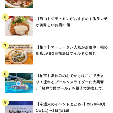
【流山】ジモトミンがおすすめするランチ
が美味しいお店30選
【柏市】マーラータン人気が加速中！柏の
新店LABO麻辣湯はマイルドな感じ
【柏市】夏休みのおでかけはここで決ま
り！流れるプール＆スライダーに大興奮
♪「船戸市民プール」を親子で満喫してき
ました！
【今週末のイベントまとめ♪】2026年8月
1日(土)〜2日(日)編