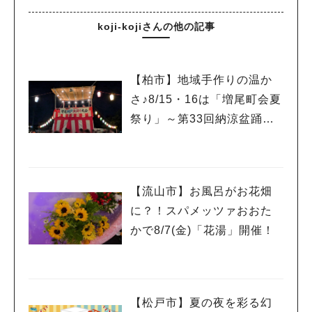
koji-kojiさんの他の記事
【柏市】地域手作りの温か
さ♪8/15・16は「増尾町会夏
祭り」～第33回納涼盆踊り
大会～開催！増尾音頭も！
【流山市】お風呂がお花畑
に？！スパメッツァおおた
かで8/7(金)「花湯」開催！
【松戸市】夏の夜を彩る幻