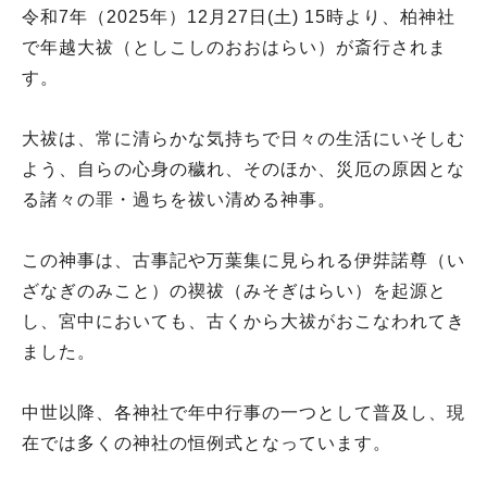
令和7年（2025年）12月27日(土) 15時より、柏神社
で年越大祓（としこしのおおはらい）が斎行されま
す。
大祓は、常に清らかな気持ちで日々の生活にいそしむ
よう、自らの心身の穢れ、そのほか、災厄の原因とな
る諸々の罪・過ちを祓い清める神事。
この神事は、古事記や万葉集に見られる伊弉諾尊（い
ざなぎのみこと）の禊祓（みそぎはらい）を起源と
し、宮中においても、古くから大祓がおこなわれてき
ました。
中世以降、各神社で年中行事の一つとして普及し、現
在では多くの神社の恒例式となっています。