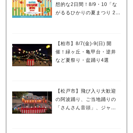
想的な2日間！8/9・10「な
がるるひかりの夏まつり 20
26」が開催！子どもが喜ぶ
ワークショップや限定ヒー
ローショーも
【柏市】8/7(金)‐9(日) 開
催！緑ヶ丘・亀甲台・逆井
など夏祭り・盆踊り4選
【松戸市】飛び入り大歓迎
の阿波踊り、ご当地踊りの
「さんさん音頭」、ジャ
ズ、キッチンカーも！「小
金宿まつり」8/28-30開催！