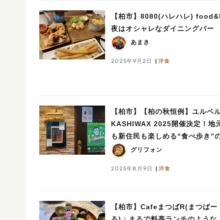
【柏市】8080(ハレハレ) food&
夜はオシャレなダイニングバー
あまき
2025年9月2日
洋食
【柏市】【柏の秋恒例】ユルベ
KASHIWAX 2025開催決定！地
も新住民も楽しめる“食べ歩き”
典
グリフォン
2025年8月9日
洋食
【柏市】CafeまつばR(まつばー
る)：まるで料亭ランチのような