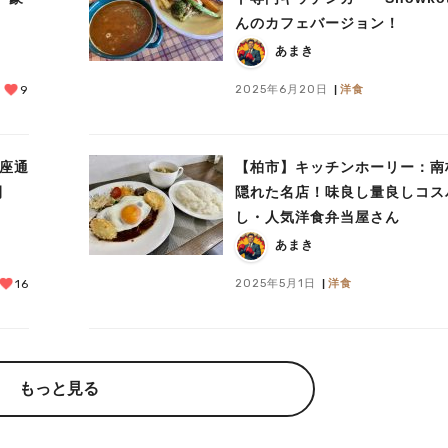
んのカフェバージョン！
あまき
2025年6月20日
洋食
9
銀座通
【柏市】キッチンホーリー：南
開
隠れた名店！味良し量良しコス
～
し・人気洋食弁当屋さん
あまき
2025年5月1日
洋食
16
もっと見る