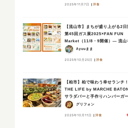
2025年11月7日
洋食
【流山市】まちが盛り上がる2日
第45回ガス展2025×FAN FUN
Market（11/8・9開催）— 流山を代
表する出店に注目！
Ayuuまま
2025年10月25日
洋食
【柏市】柏で味わう幸せランチ
THE LIFE by MARCHE BATO
サラダバーと手作りハンバーガ
最高だった件
グリフォン
2025年10月11日
洋食