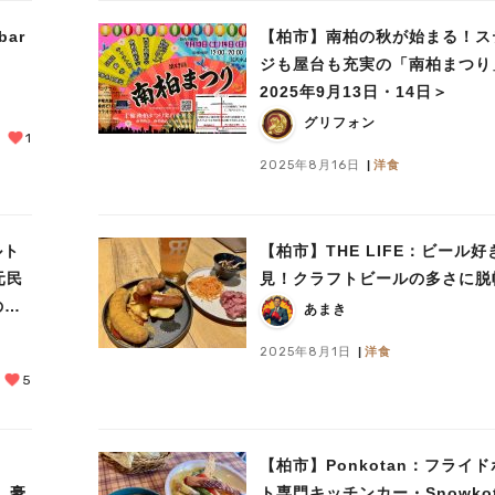
bar
【柏市】南柏の秋が始まる！ス
ジも屋台も充実の「南柏まつり
2025年9月13日・14日＞
グリフォン
1
2025年8月16日
洋食
ルト
【柏市】THE LIFE：ビール好
元民
見！クラフトビールの多さに脱
の祭
あまき
2025年8月1日
洋食
5
【柏市】Ponkotan：フライ
、豪
ト専門キッチンカー・Snowko