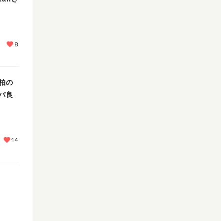
8
柏の
パ良
14