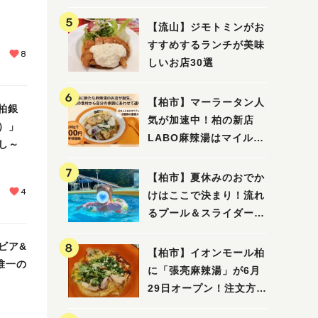
【流山】ジモトミンがお
すすめするランチが美味
8
しいお店30選
【柏市】マーラータン人
 柏銀
気が加速中！柏の新店
）」
LABO麻辣湯はマイルド
し～
な感じ
【柏市】夏休みのおでか
4
けはここで決まり！流れ
るプール＆スライダーに
大興奮♪「船戸市民プー
ビア&
ル」を親子で満喫してき
【柏市】イオンモール柏
で唯一の
ました！
に「張亮麻辣湯」が6月
29日オープン！注文方法
や失敗しないポイントレ