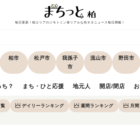
毎日更新！柏エリアのジモトミン発リアルな街ネタニュース毎日満載！
柏市
松戸市
我孫子
流山市
野田市
市
っち？
まち・ひと応援
地元人
開店/閉店
お
一覧
デイリー
ランキング
週間
ランキング
月間