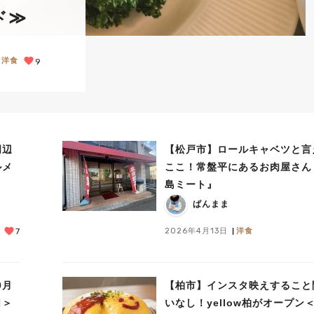
ド≫
洋食
9
周辺
【松戸市】ロールキャベツと言
ルメ
ここ！常盤平にあるお肉屋さん
島ミート』
ぱんまま
2026年4月13日
洋食
7
9月
【柏市】インスタ映えすること
日＞
いなし！yellow柏がオープン＜