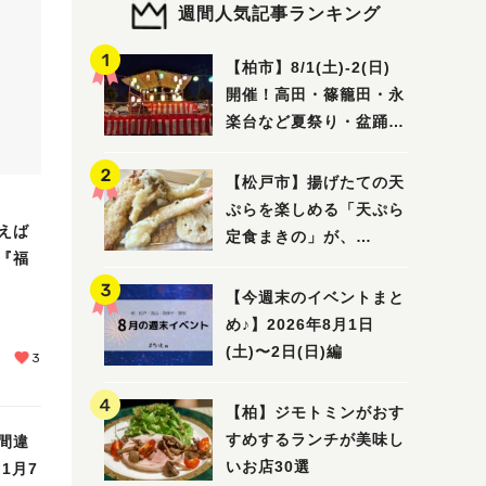
週間人気記事ランキング
【柏市】8/1(土)‐2(日)
開催！高田・篠籠田・永
楽台など夏祭り・盆踊り
5選
【松戸市】揚げたての天
ぷらを楽しめる「天ぷら
えば
定食まきの」が、
『福
7/31（金）オープン
【今週末のイベントまと
め♪】2026年8月1日
(土)〜2日(日)編
3
【柏】ジモトミンがおす
すめするランチが美味し
間違
いお店30選
1月7