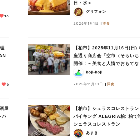
日・水＞
グリフォン
13
2026年1月1日
洋食
る理
【柏市】2025年11月16日(日)
座通り商店会「空市（そらいち
開催！～美食と人情でおもてな
koji-koji
2025年11月10日
洋食
6
居酒屋
【柏市】シュラスコレストラン
ンバ
バイキング ALEGRIA柏: 柏
シュラスコレストラン
あまき