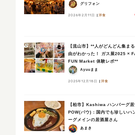
グリフォン
2026年2月11日
洋食
【流山市】**人がどんどん集ま
由がわかった！ ガス展2025 × FAN
FUN Market 体験レポ**
Ayuuまま
2025年12月18日
洋食
【柏市】Kashiwa ハンバーグ
POW(パウ)：国内でも珍しいハ
ーグメインの居酒屋さん
あまき