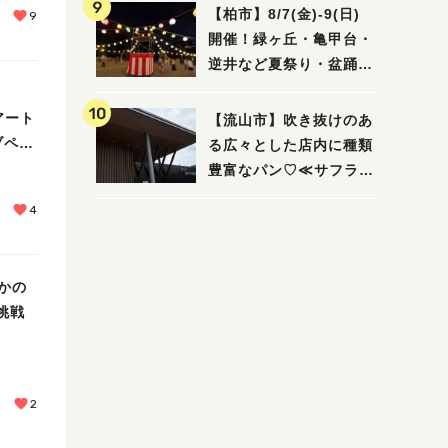
ビュー
【柏市】8/7(金)‐9(日)
9
開催！緑ヶ丘・亀甲台・
逆井など夏祭り・盆踊り
4選
アート
【流山市】吹き抜けのあ
ブペイ
る広々とした店内に種類
豊富なパン♡≪サフラン
丘の上店≫
4
たかの
挑戦
」
2