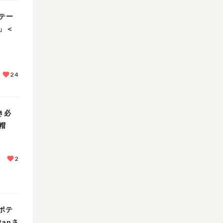
テー
」＜
24
き必
帽
2
ドポテ
tanさ