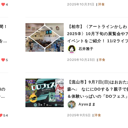
2025年10月31日
洋食
4
間！
【柏市】〈アートラインかしわ
2025⑤〉10月下旬の展覧会や
イベントをご紹介！ 11/2ライ
ント「30vs30」予告も！
石井雅子
2025年10月23日
洋食
5
！
【流山市】9月7日(日)はおお
Nの
森へ♩ なににDOする？親子で
ーが
＆体験いっぱいの「DOフェス
Ayuuまま
2025年9月5日
洋食
54