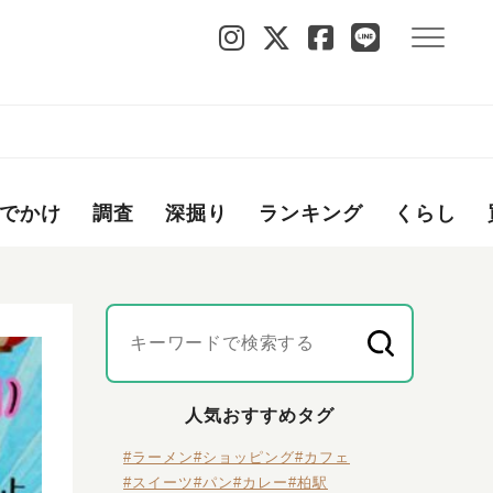
でかけ
調査
深掘り
ランキング
くらし
人気おすすめタグ
#ラーメン
#ショッピング
#カフェ
#スイーツ
#パン
#カレー
#柏駅