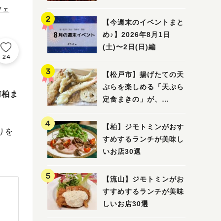
5選
フェ
【今週末のイベントまと
め♪】2026年8月1日
(土)〜2日(日)編
24
【松戸市】揚げたての天
ぷらを楽しめる「天ぷら
南柏ま
定食まきの」が、
7/31（金）オープン
【柏】ジモトミンがおす
りを
すめするランチが美味し
いお店30選
【流山】ジモトミンがお
すすめするランチが美味
しいお店30選