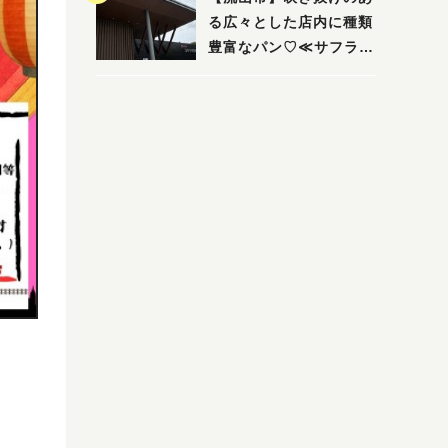
る広々とした店内に種類
豊富なパン♡≪サフラン
丘の上店≫