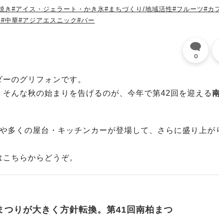
焼き
#アイス・ジェラート・かき氷
#まちづくり/地域活性
#フルーツ
#カ
食
#中華
#アジアエスニック
#バー
0
ダーのグリフォンです。
そんな秋の始まりを告げるのが、今年で第42回を迎える
クや多くの屋台・キッチンカーが登場して、さらに盛り上が
はこちらからどうぞ。
まつりが大きく方針転換。第41回南柏まつ