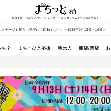
毎日更新！柏エリアのジモトミン発リアルな街ネタニュース毎日満載！
ステージも屋台も充実の「南柏まつり」＜2025年9月13日・14日＞
っち？
まち・ひと応援
地元人
開店/閉店
お