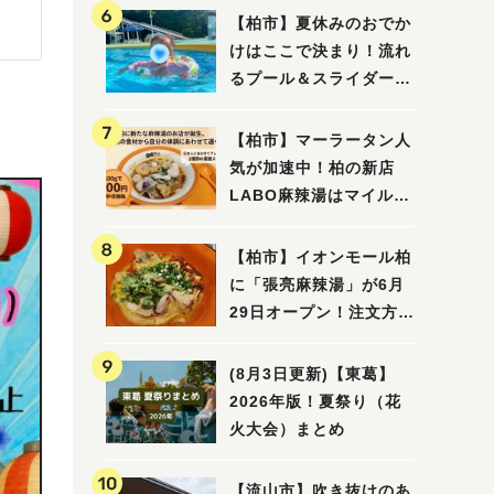
【柏市】夏休みのおでか
けはここで決まり！流れ
るプール＆スライダーに
大興奮♪「船戸市民プー
ル」を親子で満喫してき
【柏市】マーラータン人
ました！
気が加速中！柏の新店
LABO麻辣湯はマイルド
な感じ
【柏市】イオンモール柏
に「張亮麻辣湯」が6月
29日オープン！注文方法
や失敗しないポイントレ
ビュー
(8月3日更新)【東葛】
2026年版！夏祭り（花
火大会）まとめ
【流山市】吹き抜けのあ