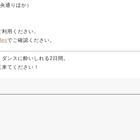
中央通りほか）
ご利用ください。
fes
でご確認ください。
、ダンスに酔いしれる2日間。
に来てください！