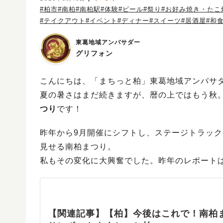
#柏市
#南柏
#南柏駅
#体験
#ビール
#祭り
#お好み焼き・たこ
#テイクアウト
#イベント
#ディナー
#スイーツ
#居酒屋
#和
東葛地域アンバサダー
グリフォン
こんにちは、「まちっと柏」東葛地域アンバサ
夏の暑さはまだ続きますが、暦の上ではもう秋。
つり
です！
昨年から9月開催にシフトし、ステージトラッ
見せる南柏まつり。
私もその変化に大興奮でした。昨年のレポート
【関連記事】【柏】今後はこれで！南柏