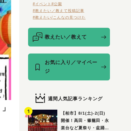
#イベント
#公園
#教えたい／教えて投稿記事
#教えたい/こんなの見つけた
教えたい／教えて
お気に入り／マイペー
ジ
週間人気記事ランキング
り」
【柏市】8/1(土)‐2(日)
開催！高田・篠籠田・永
楽台など夏祭り・盆踊り