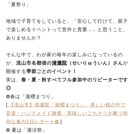
「夏祭り」
地域で子育てをしていると、「安心して行けて、親子
で楽しめるイベントって意外と貴重…」と思うこと、
ありませんか？
そんな中で、わが家の毎年の楽しみになっているの
が、
流山市名都借の
清瀧院
（せいりゅういん）さん
が
開催する
季節ごとのイベント！
実は、
春・夏・秋すべてフル参加中のリピーターです
◎
✿春は「瀧櫻まつり」
[
【流山市】清瀧院『瀧櫻まつり』 美しい桜の中で
音楽・ハンドメイド雑貨・美味しいごちそうが舞う特
別な春の1日レポート✿
]
✿ 夏は「瀧涼祭」