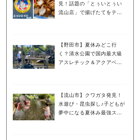
見！話題の「とぅいとぅい
流山店」で揚げたてをテイ
クアウトしてみた♡
【野田市】夏休みどこ行
く？清水公園で国内最大級
アスレチック＆アクアベン
チャー！親子で一日遊び尽
くしレポ
【流山市】クワガタ発見！
水遊び・昆虫探し♪子どもが
夢中になる夏休み最強スポ
ット「野々下水辺公園」