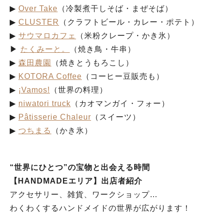
▶︎
Over Take
（冷製煮干しそば・まぜそば）
▶︎
CLUSTER
（クラフトビール・カレー・ポテト）
▶︎
サウマロカフェ
（米粉クレープ・かき氷）
▶︎
たくみーと。
（焼き鳥・牛串）
▶︎
森田農園
（焼きとうもろこし）
▶︎
KOTORA Coffee
（コーヒー豆販売も）
▶︎
¡Vamos!
（世界の料理）
▶︎
niwatori truck
（カオマンガイ・フォー）
▶︎
Pâtisserie Chaleur
（スイーツ）
▶︎
つちまる
（かき氷）
“世界にひとつ”の宝物と出会える時間
【HANDMADEエリア】出店者紹介
アクセサリー、雑貨、ワークショップ…
わくわくするハンドメイドの世界が広がります！