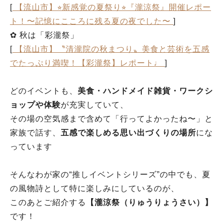
[
【流山市】⭐︎新感覚の夏祭り⭐︎『瀧涼祭』開催レポー
ト！〜記憶にこころに残る夏の夜でした〜
]
✿ 秋は「彩瀧祭」
[
【流山市】〝清瀧院の秋まつり〟美食と芸術を五感
でたっぷり満喫！【彩瀧祭】レポート♩
]
どのイベントも、
美食・ハンドメイド雑貨・ワークシ
ョップや体験
が充実していて、
その場の空気感まで含めて「行ってよかったね〜」と
家族で話す、
五感で楽しめる思い出づくりの場所
にな
っています
そんなわが家の“推しイベントシリーズ”の中でも、夏
の風物詩として特に楽しみにしているのが、
このあとご紹介する
【瀧涼祭（りゅうりょうさい）】
です！