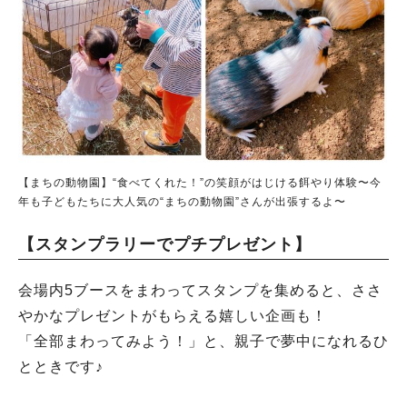
人気のキーワード
【まちの動物園】“食べてくれた！”の笑顔がはじける餌やり体験〜今
年も子どもたちに大人気の“まちの動物園”さんが出張するよ〜
#ラーメン
#ショッピング
#カフェ
#スイーツ
#パン
#カレー
#柏駅
#イベント
#公園
#教えたい／教えて投稿記事
【スタンプラリーでプチプレゼント】
#教えたい/こんなの見つけた
会場内5ブースをまわってスタンプを集めると、ささ
やかなプレゼントがもらえる嬉しい企画も！
「全部まわってみよう！」と、親子で夢中になれるひ
とときです♪