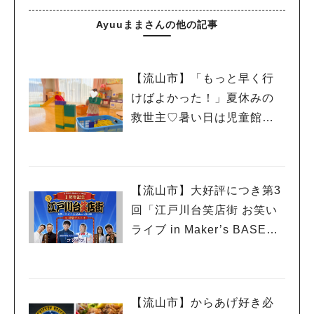
Ayuuままさんの他の記事
【流山市】「もっと早く行
けばよかった！」夏休みの
救世主♡暑い日は児童館へ！
親子で初めて利用した「駒
木台児童館」レポート
【流山市】大好評につき第3
回「江戸川台笑店街 お笑い
ライブ in Maker’s BASE」
流山出身コンビ「コンパ
ス」も登場！8/23（日）
【流山市】からあげ好き必