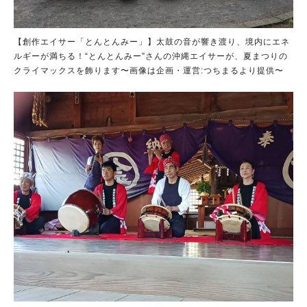
【創作エイサー「とんとんみー」】太鼓の音が響き渡り、境内にエネ
ルギーが満ちる！“とんとんみー”さんの沖縄エイサーが、夏まつりの
クライマックスを飾ります〜画像は企画・運営:つちまるより提供〜