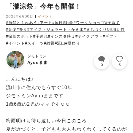
「瀧涼祭」今年も開催！
2025年6月30日
イベント
#自然とふれあう
#アート
#体験
#動物
#ワークショップ
#子育て
#音楽
#祭り
#アイス・ジェラート・かき氷
#まちづくり/地域活性
#撮影スポット
#子連れ
#インスタ映え
#テイクアウト
#ギフト
#イベント
#スイーツ
#雑貨
#流山
#夏祭り
ジモトミン
Ayuuまま
0
5
こんにちは♩
流山市に住んでもうすぐ10年
ジモトミンAyuuままです
1歳6歳の2児のママです☺︎☺︎
梅雨明けも待ち遠しい今日このごろ
夏が近づくと、子どもも大人もわくわくしてくるのが