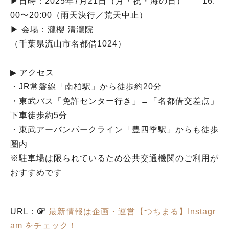
▶︎日時：2025年7月21日（月・祝・海の日） 16:
00〜20:00（雨天決行／荒天中止）
▶︎ 会場：瀧櫻 清瀧院
（千葉県流山市名都借1024）
▶︎ アクセス
・JR常磐線「南柏駅」から徒歩約20分
・東武バス「免許センター行き」→「名都借交差点」
下車徒歩約5分
・東武アーバンパークライン「豊四季駅」からも徒歩
圏内
※駐車場は限られているため公共交通機関のご利用が
おすすめです
URL：
最新情報は企画・運営【つちまる】Instagr
am をチェック！