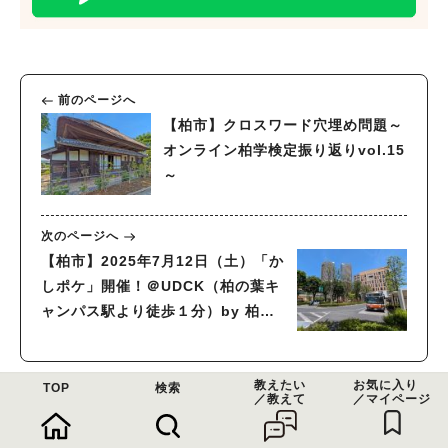
前のページへ
【柏市】クロスワード穴埋め問題～
オンライン柏学検定振り返りvol.15
～
次のページへ
【柏市】2025年7月12日（土）「か
しポケ」開催！＠UDCK（柏の葉キ
ャンパス駅より徒歩１分）by 柏の
葉eスポーツ研究会
教えたい
お気に入り
TOP
検索
／教えて
／マイページ
週間人気記事ランキング