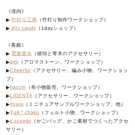
《境内》
▶︎
竹灯り工房
（竹灯り制作ワークショップ）
▶︎
elly candy
（1dayショップ）
《客殿》
▶︎
雲家貴歩
（琥珀と寄木のアクセサリー）
▶︎
ami
（アロマストーン、ワークショップ）
▶︎
Cheerful
（アクセサリー、編み小物、ワークショッ
プ）
▶︎
hacchi
（布小物販売、ワークショップ）
▶︎
LIGENTA
（アクセサリー、ワークショップ）
▶︎
miara
（ミニチュアサンプルワークショップ、他）
▶︎
YuA * chaku
（フェルト小物、ワークショップ）
▶︎
s.scombi
（かごバッグ、かご素材でつくったアクセ
サリー）