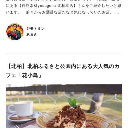
ダも、胡麻ドレッシングをベースにレモンが少し入っていて、
にある【自然素材yosagena 北柏本店】さんをご紹介したいと思
濃厚な味なのに爽やかでパクパク食が進みます。 しかも野菜よ
います。 前々からお洒落な店だなと気になっていたお店。 無
り肉の方が多いのではというくらいの大判振る舞い！ こちらも
農薬野菜(栽培期間中農薬不使用)や雑貨などを販売しているお店
大満足できる量です。 トリで出てきた鶏モモ肉胡麻ラー油ソー
だというのは知っていたのですが、 ランチもやっているのを知
ジモトミン
スも絶品！ 軽く焦がされた香ばしい鶏モモに、おそらくマヨネ
ったのはつい最近。 お昼を食べる場所を検索していたらたまた
あまき
ーズベースのソースに胡麻の香ばしさとラー油のスパイシーさが
まヒットして、 無農薬野菜のランチがとても美味しそうだった
混ざってとても美味しく、お酒がグイグイ進んじゃいます。 訪
ので行ってみました。 自然素材yosagena 北柏本店：おかずは
れるたびに新しい日本酒に出会うことができます 今日の料理に
無農薬野菜オンリーのランチ！とってもヘルシーなうえ、ボリュ
合う日本酒を、とマスターにお願いしたところ、 今回は土佐の
ームたっぷり！ JR北柏駅北口から徒歩17分。 富勢中学校のすぐ
しらぎく、陸奥の男山を出してくれました。 このお店は日本酒
近くにあります。 駅からはちょっと遠いですが、店に横付け2台
【北柏】北柏ふるさと公園内にある大人気のカ
の注ぎ具合も大判振る舞い！ 受け皿が二段階に構えられてお
分の駐車場もあるので車で来ることもできます。 yosagenaさ
フェ「花小鳥」
り、1合で頼んでもこぼれ酒タップリで出してくれます。 そし
んのランチで特徴的なのが、全メニューのおかずが野菜のみで作
て極めつけは、夜も更けてくると客席に挨拶しにくる、マスター
られていて超ヘルシーなこと。 お店で取り扱っている地元産無
の愛犬・ポンちゃん！ このコがとても人懐こく可愛くて、癒さ
農薬野菜の美味しさを知ってもらいたいという思いから、 その
れます。このコもこのお店の魅力の一つです。 料理も非常に美
野菜を前面に推しだしたランチメニューを出されているとのこと
味しい上、行くたびにおススメメニューがマイナーチェンジされ
です。 イートイン限定のプレートランチが超豪華！ 今回いた
ているので、 何度訪れても新しいメニューを楽しむことができ
だいたのはイートイン限定プレートランチ。 グリル野菜と生野
ます。 そして日本酒も、行けば毎回新しい銘柄をいただくこと
菜が両方楽しめるメニューになっています。 グリル野菜・生野
ができ、こちらも飽きることがありません。 北柏の隠れ家名店
菜のほかには、付け合わせにカブの酢漬け、杏ジャム、小松菜の