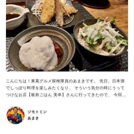
飽きることがありません。 その中でも一番有名なのがどでから
ったのでセットのコーヒーはアイスコーヒーを注文。 クライム
弁当！ 拳大の鶏の唐揚げが入ったお弁当で、 なんと唐揚げ一
珈琲さんは、ランチメニュー注文後に自家焙煎のコーヒー豆を挽
個、生肉状態で100g以上のサイズ。 ガッツリ系弁当が好きな方
いて淹れてくるため、 非常に新鮮で香り高いコーヒーをいただ
にはうってつけのお弁当です。 唐揚げの数も2～5まで自由に選
くことができます。 今回もとても香り高く、苦み鮮明酸味少な
べ、 単品注文でさらに追加することもできちゃいます。 久し
めのコーヒー。 あまりに美味しくてあっという間に飲み切って
ぶりに日本亭さんのゴッツい鶏の唐揚げを思う存分食べたくな
しまいます。 ただでさえコーヒーが美味しいだけでなく、 コー
り、 今回はどでから4弁当を買ってきました。 見てください、
ヒー豆持ち帰りの場合はお好みの焙煎度でオーダーすることも可
唐揚げが大きすぎてもはや蓋が閉まってません。 この唐揚げの
能。 コーヒーの美味しさが桁違いです。 とにかくコーヒーが
圧倒的な迫力、対面するとワクワクしてきます。 唐揚げ一個の
美味しい！ホットもアイスも段違いのレベルの美味しさ 暖かく
大きさはMサイズの卵と比べても、この大きさ。 とにかくとん
なってきたこの季節、クライム珈琲さんは水出しアイスコーヒー
でもなく大きいです。 そしてこの唐揚げがとても美味しいんで
も他とは違うコーヒーを提供してくれます。 水出しコーヒーの
す。 生姜が少し効いた濃い目の味つけで、 この大きさにも関わ
美味しさを追及したオージ社のウォータードリッパーを導入し、
こんにちは！東葛グルメ探検隊員のあまきです。 先日、日本酒
らず外はカリっと、中のお肉はフワフワ柔らか、肉汁タップリで
なんと12時間もかけてゆっくり抽出。 雑味なくまろやかな口当
でしっぽり料理を楽しみたくなり、 そういう気分の時にうって
食べごたえ抜群！ あまりに大きくて最初は食べきれるのか不安
たり、広がる豊かなコク、甘味、香りを楽しむことができます。
つけなお店【板前ごはん 美幸】さんに行ってきたので、 今回ご
になりますが、 とても美味しいので意外とペロッといけます。
芳醇な香りを愉しむため、ワイングラスで提供されているほどの
紹介したいと思います。 板前ごはん 美幸 JR北柏駅北口から徒
電話予約で注文もできます どでから弁当は、鶏肉を揚げるのに1
こだわりよう。 コーヒー好きな方には病みつきになるお店で
歩約17分。布施方面へ向かった場所にあります。 駅からは少し
0分以上かかるそうです。 なので、事前に電話予約がおススメで
ジモトミン
す。 カフェランチがお好きな方は、クライム珈琲さんで極上の
遠いですが、足を運ぶ価値ありのお店です。 地元の常連さん達
す。 ガッツリ食べたい人に大人気のお弁当屋さん！ 日本亭さ
あまき
コーヒーとランチを堪能されることをおススメします。 クライ
が夜な夜な集う、隠れ家的な憩いの場となっています。 先代が
んのお弁当はどれもボリューム満点で食べ応え抜群。 それでい
ム珈琲さんについて詳しく知りたい方はこちら： https://amaki
寿司屋として開業したのを、息子さんで二代目の現マスターが創
て美味しいので、もう文句のつけようがありません。 今日はお
sm.com/gourmet-26/ https://amakism.com/gourmet-104/