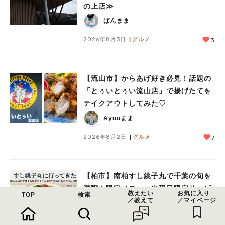
の上店≫
ぱんまま
2026年8月3日
グルメ
3
【流山市】からあげ好き必見！話題の
「とぅいとぅい流山店」で揚げたてを
テイクアウトしてみた♡
Ayuuまま
2026年8月2日
グルメ
7
【柏市】南柏すし銚子丸で千葉の旬を
満喫！限定メニューや平日限定サービ
教えたい
お気に入り
TOP
検索
／教えて
／マイページ
スを紹介
グリフォン