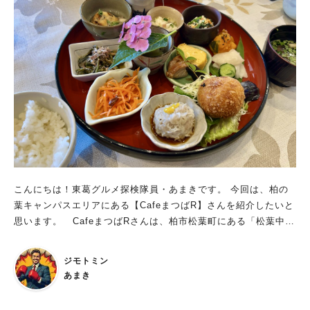
のお蕎麦屋さんです。 まずはおばんざい5種盛りで間違いな
焼きの鶏肉版みたいなイメージのメニューですが、 これがまた
し！ 玉川さんで飲むなら、間違いなくまずはこちらを！ 自慢の
優しくも出汁が効いて深みのある味で、とても美味しいです。
おばんざいを5種、一度にいただくことができます。 もうこれ
こちらは人気メニューのため、ランチの定食でも扱われていま
だけですでに大満足のラインナップです。 他にもモツ煮がおス
す。 一人で来店してもママが気さくに話しかけてきてくれるの
スメとのこと。 味噌と出汁の効いたスープとトロトロに煮込ま
で、 会話と食事・お酒をゆっくり楽しむことができます。 一人
れたモツが、身体の芯から温めてくれます。 焼き物・揚げ物も
で来ても、複数人で来ても、 実家に帰ってきたような穏やかな
逸品揃いです 鶏の品質にもこだわられている玉川さんは、鶏料
雰囲気でおふくろの味とお酒を楽しめるお店です。 北柏駅周辺
理の焼き物も大人気！ 特に一番人気は自家製の鴨つくね焼き。
で一杯やりたい方にはイチオシのお店です。 このお店について
タレと塩を選べますが、タレの方が圧倒的に人気だそうです。
もっと詳しく知りたい方はこちら： https://amakism.com/gour
軽く焦げ目が入った香ばしい外側と、フワフワの内側、程良い甘
met-84/ https://amakism.com/gourmet-92/
辛さのタレ。 さらに温泉玉子と絡めてコクと甘味をプラスすれ
ば、人気が出ないワケありません。 天ぷらも逸品揃い。 通常
こんにちは！東葛グルメ探検隊員・あまきです。 今回は、柏の
の盛り合わせメニューのほかにも、その日のおススメ天ぷらも取
葉キャンパスエリアにある【CafeまつばR】さんを紹介したいと
り扱いがあります。 今回はその日のおススメにあったメヒカリ
思います。 CafeまつばRさんは、柏市松葉町にある「松葉中央
とカキの天ぷらをいただきました。 メヒカリは外側サクサク、
商店街(北柏ショッピングセンター)」で営業されている、創業12
身はフワフワでほとんど噛む必要がないくらいの柔らかさ。 カ
年を誇るカフェです。 松葉町近隣にお住いの、主にシニア世代
キの天ぷらは、新鮮で臭みも全くない上に大振りで食べ応えばっ
ジモトミン
の有志の方々が出資し、設計から外装内装も自分たちの手造りで
ちり。 もう説明不要の美味しさです。 シメはやっぱり蕎麦
あまき
製作されたお店です。 松葉町周辺の住民の方々の憩いの場とな
で！ 玉川さんで飲むなら、やはりシメは蕎麦でないと！ 蕎麦は
っております。 CafeまつばRさんのランチがユニークかつ美味
二八蕎麦か十割蕎麦を選ぶことができます。 蕎麦粉の割合が多