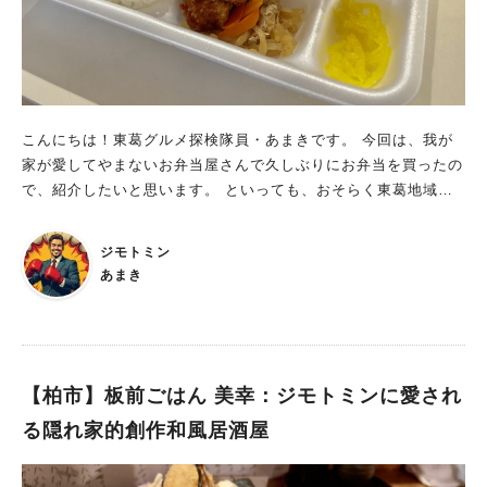
ーという4種類の銘柄が使われていました。 このフライドポテ
入れ替わります。 どれもクオリティが高く、美味しいと評判の
トが本当に美味しい！ 軽く片栗粉をまぶした素揚げのポテト
メニューです。 ランチタイム以外にも食事をいただくことがで
で、 外側がサックサク、中はホックホク。 塩加減も控えめで、
きます。 入店したらまずレジに通されて注文をし、その後着席
ポテトの甘味が引きたてられています。 とにかくポテトの甘味
するスタイルになっています。 コーヒーとセットにするとお
が凄くて、あまりに美味しくて一瞬で平らげてしまいました。
得！コーヒーだけでなくランチがとても美味しいカフェです ラ
こんにちは！東葛グルメ探検隊員・あまきです。 今回は、我が
お店ではアルコールも取り扱っており、 北海道のクラフトビー
ンチメニューは基本的に+200円(税込)でコーヒーをセットにでき
家が愛してやまないお弁当屋さんで久しぶりにお弁当を買ったの
ルやワイン、サワーやハイボールも頼めるみたい。 サクサクホ
ます。 別個で頼むのと比べてドリンクが半額以下になるので、
で、紹介したいと思います。 といっても、おそらく東葛地域に
クホクのポテトをつまみに一杯やるのも良さそうです。 北海道
セットで頼むのがおススメです。 今回、私はガッツリ食べたか
お住いの方ならほとんどの人は知っているであろうお弁当屋さ
の食材をふんだんに使い、特にポテトが絶品のPonkotanさん。
ったのでランチはハンバーグカレーにしてみました。 奥さんは
ん。 柏、流山、松戸を含め全国で多店舗出店している、老舗の
もちろん料理のほうも格別の美味しさです。 北海道料理やポテ
特に美味しいと評判の合鴨スモーク丼をオーダー。 以前私も合
ジモトミン
お弁当屋さんです。 ほっかほか弁当 日本亭 北柏店：地元で愛
トが好きな方には是非ともオススメしたいお店です。 Ponkota
鴨スモーク丼をいただきましたが、間違いない美味しさです。
あまき
される創業40年の老舗お弁当チェーン店 JR北柏駅南口から徒歩
nさんについて詳しく知りたい方はこちら： https://amakism.c
ハンバーグカレーのハンバーグは牛肉100%！ 食べ応え、噛み応
約４分。 ふるさと公園へ向かう大通りに面したところにありま
om/gourmet-110/
え抜群です。 グリルして表面に軽く焦げ目がついていて香りもG
す。 東葛地域ではもはや説明不要の超有名お弁当屋さんです
OOD。 これは美味しいハンバーグです。 カレールーはそれほ
が、 お店によってメニューが少しずつ違うそうです。 我が家の
ど辛くないものの、非常にコク旨なカレールー。 まるでデミグ
御用達は北柏店さん。 もう何年も、こちらのお弁当にお世話に
【柏市】板前ごはん 美幸：ジモトミンに愛され
ラスソースのようなコク深く味わい深いカレールーです。 ライ
なっています。 日本亭といえば、巨大鶏唐揚げの入った「どで
スは値段変わらず白米か雑穀米、そして量は120、150、180gか
る隠れ家的創作和風居酒屋
から弁当」！ 店内にはお弁当のメニューがズラリ。 肉系から
ら選ぶことができます。 雑穀米の炊け具合が素晴らしく、硬め
魚系まで、揚げ物・焼き物・カレー・麺類と、とても種類が多く
のお米でこちらも歯ごたえ食べごたえ抜群です。 この日は暑か