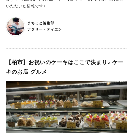
て最高の一品です。 一番人気のもつ煮込みは外せない！ 吞兵
いただいた情報です♪
衛さんイチオシのメニューは、じっくり煮込んだ自家製のもつ煮
込み。 トロットロの柔らかさで口の中でとろけるほど煮込まれ
たモツ。 優しい味噌味が染み込んだ大根や人参も、とても美味
まちっと編集部
しいです。 さすが人気メニューなだけあります。 こちらは大・
ナタリー・ティエン
中・小のサイズでオーダーすることができ、 来店人数によって
量を調節することができます。 炙り締めサバが密かにオススメ
品です もつ煮込みのほかにも、吞兵衛さんのメニューで個人的
に好きなのがこの炙り締めサバ。 大きな半身の締めサバを、目
【柏市】お祝いのケーキはここで決まり♪ ケー
の前でバーナーで炙って出してくれます。 なので非常に香ばし
い上に、肉厚かつ脂タップリでジューシーな締めサバが堪らない
キのお店 グルメ
美味しさです。 酒屋さんなのでもちろんお酒の種類が豊富！
酒屋さんなので当然、お酒もたくさんの種類があります。 メニ
ューになくても、 追加料金を少し払えば酒屋コーナーの商品棚
に並んでいるお酒を買って、 座席で飲むことができます。 今
回はマスターイチオシの日本酒・天明をいただきました。 福島
の地酒で、なんでもマスターが運命的な出会いをしたお酒だそ
う。 なので思い入れが一入だそうです。 もちろん、他にも色々
な種類の日本酒の取り扱いがあります。 酒屋併設のお店なだけ
に、 スーパーや普通の居酒屋ではお目にかかれないようなレア