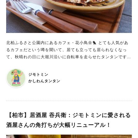
として一推しのお店です。 この店のより詳しい情報を知りたい
お浸しがついています。 ドレッシングは自家製の人参ドレッシ
方はこちら： https://amakism.com/gourmet-33/ https://ama
ング。 トーストと雑穀米、お味噌汁もついていて、ボリューム
kism.com/gourmet-83/
たっぷりです。 この限定プレートはさらにドリンクもセットに
なっていて、とてもお得！ 生野菜サラダは新鮮で瑞々しく、
シャキシャキ食感がとても美味しい！ 人参ドレッシングも程良
い酸味と甘みで相性バッチリです。 グリル野菜は玉ねぎ・ジャ
北柏ふるさと公園内にあるカフェ・花小鳥🌼🐤 とても人気があ
ガイモ・サツマイモ・蕪・人参。 何もつけなくても、野菜本来
るカフェだという噂を聞いて、居ても立っても居られなくなっ
の甘味をバッチリ感じられてとても美味しいです。 もちろん人
て、秋晴れの日に大堀川沿いに自転車を走らせたタンタンです🚲
参ドレッシングをかけてもOK！ 柏の葉キャンパスにあるベー
シェード付きのテラス席からは手賀沼を眺められるようになって
カリー「味輝(ミキ)パン」さんから取り寄せているトーストも、
いて、お食事を楽しみながら優雅な一時を過ごすことができま
驚くほどサクサクの美味しいトースト！ 人参ドレッシングをつ
ジモトミン
す。 お席を決めたら、オーダーをしにお店のカウンターへ。ど
けて食べるのがおススメだそうです。 雑穀米もモチモチの美味
かしわんタンタン
れもおいしそうで、ワクワクが止まりません(笑)
しいご飯。次にご紹介するお味噌汁との相性バッチリです。 お
味噌汁は麴たっぷり2倍味噌のコク旨お味噌汁。 取手の米農家さ
んが、自ら作っている麹を使用した自家製味噌だそうです。 大
根・人参・蕪といった根菜類がゴロゴロ入っていて、食べ応え抜
【柏市】居酒屋 吞兵衛：ジモトミンに愛される
群です。 お味噌の味が染み染みの大根や蕪が、心からほっこり
させてくれる美味しさです。 yosagenaさんに来たなら酵素シ
酒屋さんの角打ちが大幅リニューアル！
ロップドリンクを是非飲んでみて！ yosagenaさんではドリンク
の種類も充実しています。 追加料金を払えば限定プレートにセ