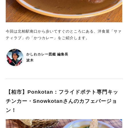
かにも、 ガパオライスやタコライスといった南国料理の取り扱
曜日によって変わる絶品ランチをいただきつつ、 もし機会があ
いがあります。 この他にもハワイといえば！のアサイーボウル
れば、イベントに参加して地域の方々と触れ合ってみてはいかが
や、 ハワイのドーナツ・マラサダも取り扱っています。 曜日
でしょうか？ CafeまつばRさんについて詳しく知りたい方はこ
によって閉店時間は異なりますが、 基本的に11時から夜までの
ちら： https://amakism.com/gourmet-114/
通し営業。 昼でも夜でも、セットメニューから一品物、コーヒ
今回は北柏駅南口から歩いてすぐのところにある、洋食屋「サァ
ーからアルコールまで、いつでも注文することができます。 そ
ティラブ」の「かつカレー」をご紹介します。
して8080さんならではのメニューが・・・和食！ 和定食やそれ
らの一品物も多く取り扱っており、ハワイアンと和のハイブリッ
ドカフェ&バーとなっています。 ランチの人気メニューはロコ
かしわカレー図鑑 編集長
モコ・ガーリックシュリンプ・チキンガーリックプレートなど
波木
店員さん曰く、ロコモコやガーリックシュリンプ、チキンガーリ
ックプレートが人気とのこと。 今回は、メニュー一番手として
登場しているから推しに違いないと思い、ガーリックシュリンプ
プレートを頼んでみました。 大振りの海老が6尾ついているプ
【柏市】Ponkotan：フライドポテト専門キッ
レートメニュー。 肉厚プリプリの海老にガーリックの匂いが香
ばしく、濃い目の味付けでご飯が進みます。 付け合わせの赤い
チンカー・Snowkotanさんのカフェバージョ
ソースはサルサソース。 塩味のガーリックシュリンプにトマト
ン！
の酸味、トウガラシのスパイシーさが加わって、海老の甘味を引
きたてます。 とにかくご飯との相性バッチリなガーリックシュ
リンプ。 お米に乗せて一緒に食べたら美味しさ倍増です。 ド