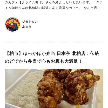
おり、外はサクサク、中はフワフワの野菜達です。 スープに絡
のカフェ【クライム珈琲】さんを紹介したいと思います。 クラ
めていただいてみたら・・・スープの味の奥深さが凄い！ 食べ
イム珈琲さんは北柏駅の駅近にある貴重なカフェ。 なんと店内
進むうちにスパイスが効いてきて身体が暖かくなってきます。
でコーヒー豆を生豆から自家焙煎されており、 非常に美味しく
素揚げされた野菜のサクサクさがさらに美味しさを引きたてま
質の高いコーヒーをいただくことができます。 さらにランチの
ジモトミン
す。 ライスは健康志向な人にはありがたいことに、雑穀米。
料理の質も非常に高く、北柏駅前で優雅なカフェランチをいただ
あまき
ところどころ歯ごたえある食感がまたアクセントとなって、パク
くにはイチオシのお店です。 今回久しぶりに平日でお休みを得
パク食べ進んでしまいます。 ランチはドリンクをセットにする
ることができたので、滅多にないチャンスと思い、奥さんと一緒
ことで、ドリンクが割安になってお得です。 今回はホットコー
に行ってきました。 クライム珈琲：自家焙煎のコーヒーが絶
ヒーを注文。 Ponkotanさんはコーヒーにもこだわっておられ、
品！ JR北柏駅から徒歩4分。 駅前の大通りを下り、ふれあいあ
店主さんが実際に飲んで美味しいと確信した銘柄を淹れてくれて
いさつ通りとの交差点にあるカフェです。 タイトルにあるよう
【柏市】ほっかほか弁当 日本亭 北柏店：伝統
いるそうです。 いただいたコーヒーは、香り高く苦味控えめの
に、北柏駅の駅近にある貴重なカフェ！ さらに、注文後に自家
のどでから弁当で心もお腹も大満足！
コーヒー。 とても喉越し爽やかで美味しかったです。 Ponkot
焙煎のコーヒー豆を挽いて淹れてくれるコーヒーが桁違いに美味
anさんに来たなら、フライドポテトは外せない！ フライドポテ
しいカフェです。 コーヒーだけでなくランチの料理も非常にク
ト専門店【Snowkotan】さんのカフェバージョンなので、 当然
オリティが高く、 柏周辺だけでなく遠方からも訪れるお客さん
フライドポテトがイチオシ！ 種類もたくさんあります。 Ponkot
がたくさんいるそうです。 店内は観葉植物が多く飾られてお
anさんをお邪魔したら、こちらを頼まないわけにはいきません。
り、白を基調とした南国風の雰囲気。 ジャズが流れており、落
見た目が可愛いらしいのと、聞いたことが無いネーミングだっ
ち着いた優雅な雰囲気を演出しています。 レジ前には世界17
たため興味が湧き、 今回はノース・イコロを注文。 4種類のポ
カ国50種類のコーヒー生豆が揃えられています。 持ち帰りのコ
テトを使ったサイコロサイズのフライドポテトとのことで、 今
ーヒー豆を注文した場合は、 ランチをいただいている間に焙煎
回はインカの目覚め、北あかり、シャドウムーン、ノーザンルビ
してもらうことができます。 ランチメニューは毎日オススメが