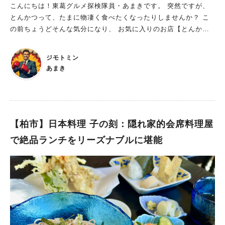
こんにちは！東葛グルメ探検隊員・あまきです。 突然ですが、
とんかつって、たまに物凄く食べたくなったりしませんか？ こ
の前ちょうどそんな気分になり、 お気に入りのお店【とんかつ
燕楽】さんにお邪魔してきたので、 紹介したいと思います。
とんかつ 燕楽：ボリュームたっぷりのランチ定食をいただけま
ジモトミン
す JR北柏駅南口から徒歩約2分。ふるさと公園へ向かう道の途
あまき
中にあります。 住宅街の中に佇む、老舗のとんかつ屋さん。 そ
のボリューム・クオリティの高さから、地元で密かに人気のお店
です。 メインはもちろんカツ料理！ ロースかつ、ヒレカツ、エ
ビフライと、カツ料理が揃っています。 お昼はサービスランチ
を提供されており、 お得な値段でボリュームたっぷりのカツ定
【柏市】日本料理 子の刻：隠れ家的会席料理屋
食を食べることができます。 肉厚で大きなカツで食べ応えバッ
で絶品ランチをリーズナブルに堪能
チリ！なのに驚くほど軽くてペロリといけちゃいます 今回私が
頼んだのはエビヒレ定食。 ヒレカツ2枚に、エビフライが1
本。 このヒレカツが一枚一枚とても大きく肉厚！ なのに中は
驚くほど柔らかジューシー。 そして外側はもちろんサックサク
の歯ごたえ。 食べ応え十分なのに驚くほど軽く、 パクパク食が
進んじゃいます。 エビフライも巨大な1本。 エビフライ用にタ
ルタルソースもついてきます。 こちらも外側サクサク、内側肉