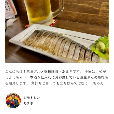
ットのドリンクを酵素シロップドリンクに変更できるとのこと。
この酵素シロップドリンクがとても美味しく大人気なので、 yos
agenaさんを訪れたら是非飲んでみて下さい。 もちろん私もセ
ットのドリンクを酵素ドリンクにアップグレード。 今回オーダ
ーした酵素シロップはいちご・かわうちばんかん・はっさく・レ
モン・しょうが・にんじん・ローズマリー・クローブ・八角のミ
ックス。炭酸ジュースで割っていただきます。 フルーツ類の甘
みたっぷり、柑橘系から感じる程良い酸味・香りのほかに、香辛
料のスパイスも感じられてとても奥深い味。 あまりに美味しい
のでゴクゴクいっちゃいたいのですが、 もったいないのであえ
てゆっくり味わって飲みました。 yosagenaさんの目標は、食
と地域を繋げるナチュラルコンビニエンスストア！ 限定プレー
こんにちは！東葛グルメ探検隊員・あまきです。 今回は、私が
トだけはイートイン限定ですが、 他のメニューはイートイン、
しょっちゅう日本酒を仕入れにお邪魔している酒屋さんの角打ち
テイクアウト、宅配でも取り扱っているそうです。 素材にこだ
を紹介します。 角打ちと言っても立ち飲みではなく、 ちゃんと
わったとても美味しい野菜達だけでなく、 オーガニックな食
カウンター席・テーブル席が用意されています。 もともとは酒
品・調味料やコスメも店内で販売されています。 店内でも色々
屋メインで営業されており、 軽く飲める場所として角打ちが併
ジモトミン
なイベントが定期的に開催されている上、 エシカルな取り組み
設されていたのですが、 昨年末に大幅リニューアル。 もはや角
あまき
にも力を入れていて量り売りなどもされており、 地域密着型の
打ちのレベルではない立派な居酒屋さんとして再開されました。
気軽に立ち寄れるストアを目指されています。 流山市にも2号
居酒屋 吞兵衛 JR北柏駅北口から徒歩4分。 酒屋【染谷酒店】