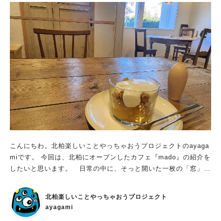
が、 ランチはとてもリーズナブルな値段で提供されており、丼
物が人気です。 御膳料理などは季節によって内容が変わるよう
です。 どれもボリュームたっぷりで、ジモトミンからは密かな
人気店となっています。 会席料理屋なので味はもちろん絶品！
ランチの穴場的なお店です。 ちなみにランチでも、予め予約す
れば会席料理を振舞ってもらえます。 店内は、カウンター席が4
席と、テーブル席が4席。 奥には座敷席もあるようで、結構な大
きさのお店です。 日本料理屋であるものの、ランチ時は落ち着
いたクラシックが流れており、 ゆったりとした優雅な雰囲気で
ランチをいただくことができます。 天ぷらが大人気！ 今回、
私が頼んだのは天ぷらそば定食。 天ぷら盛り合わせ、ざるそ
ば、おにぎり、玉子焼きと、付け合わせにもう一品、そして香の
物。 天ぷらが美味しいと口コミでも書かれており、 天丼はボ
こんにちわ。北柏楽しいことやっちゃおうプロジェクトのayaga
リューム満点でちょっとした有名メニューになっています。 私
miです。 今回は、北柏にオープンしたカフェ『mado』の紹介を
は前回天丼をいただいたので、今回は天ぷらそばを。 冬は基本
したいと思います。 日常の中に、そっと開いた一枚の「窓」
的に温そばで提供されているみたいですが、 頼めば冷そばにし
—— ほっと一息つける場所「mado」 縦長と横長、かたちの違
てもらえます。 ざるそばは、なんとも爽やかな器に盛られて
う窓が並ぶ外観。 この窓が可愛いと思ったことから、店名は
出てきます。 炒りごまが振られているのもGOODです。 歯ご
北柏楽しいことやっちゃおうプロジェクト
「mado」 と名付けられました。 場所は、北柏駅の北口を出
たえバッチリ、喉越しも良く、とても美味しいです。 天ぷらは
ayagami
て、坂を上っていった先。 駅前の賑わいから少し離れ、住宅地
もちろん絶品！ 大きめの海老が外側サクサク内側プリプリで美