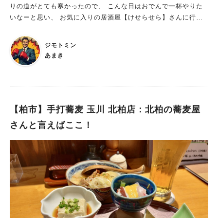
の部にお邪魔してみたいと思います。 日本料理 子の刻さんに
りの道がとても寒かったので、 こんな日はおでんで一杯やりた
があります。 その日のスープやデリプレート、 そしてケーキ
ついてもっと詳しく知りたい方はこちら： https://amakism.co
いなーと思い、 お気に入りの居酒屋【けせらせら】さんに行っ
やクッキーまで、 体にも心にも、すっとなじむようなラインナ
m/gourmet-95/
てきましたので、 紹介したいと思います。 実家のような懐か
ップです。 料理担当（オーナー）：みほちゃん ケーキ・クッキ
しい雰囲気で、おふくろの味を楽しめます JR北柏駅北口から徒
ー担当：まゆみー 中国茶・接客担当：はるちゃん それぞれの
ジモトミン
歩3分と、駅近好立地の居酒屋さん。 2023年3月に開店した比較
役割が心地よく重なり合い、料理やお茶、そして空間そのもの
あまき
的新しいお店で、おでんと天ぷらをウリにした和風居酒屋です。
が、穏やかな時間をつくり出しています。 ふらっと立ち寄れ
基本的には夜に居酒屋として営業されているのがメインですが、
る、日常の中の余白 忙しい毎日の合間に、 「ちょっと一息つき
平日の昼なら定食ランチも取り扱われています。 もともとこの
たいな」と思ったとき。 特別な目的がなくてもいい。 北柏駅か
お店の人気に火がついたのはランチ定食のボリュームとその美味
ら坂を上り、少し歩いたその先で、ふと立ち寄りたくなる場所が
しさから。 ランチからこのお店の魅力を知り、夜の部の常連さ
【柏市】手打蕎麦 玉川 北柏店：北柏の蕎麦屋
ある。 日常の中の余白に、そっと腰を下ろす場所。 そんな「ma
んになった方も多いです。 カウンター席5席、4人掛け座敷席3
do」に、ホッとしに立ち寄ってみてはいかがでしょうか。 ◆支
さんと言えばここ！
席と小規模な造りですが、 それが逆にゆったり落ち着いた雰囲
払い方法 現金、クレジットカード、交通系ICカード利用可 Pay
気で過ごせるお店になっています。 いつか自分のお店を持ちた
Payは現在申請中 ◆営業日や本日のメニューの確認は、お店のI
いと思っていたママの夢を、 娘さんが叶えてあげたという、な
nstagramをチェック！ ＠mado_sakanoue
んとも心温まるエピソードをもつお店。 基本的にはママ一人で
切り盛りされていますが、 たまに娘さんもお手伝いにお店に来
られるようです。 とてもリーズナブルな値段で、美味しい家庭
料理を味わえます メニューはほとんど全ての値段が280～680円
に入る、破格の安さ。 美味しいおふくろの味を心ゆくまで堪能