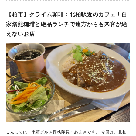
に開店されました。 最近カフェ巡りにハマっている私は、割と
近場にPonkotanさんがあるのを知り、 どんなお店なのか興味
【柏市】クライム珈琲：北柏駅近のカフェ！自
津々でランチタイムにお邪魔してきました。 Ponkotan：北海
家焙煎珈琲と絶品ランチで遠方からも来客が絶
道から厳選された食材を使った料理が絶品！ JR北柏駅北口か
えないお店
ら、徒歩だと30分弱。 徒歩だとちょっと遠いですが、 駅前から
バスに乗って10分程、「松葉町2丁目」で降りればすぐ目の前に
あります。 店主さんが北海道出身で、そのお母さまが千葉出
身。 縁あって柏市に引っ越してこられ、 北海道の食材の魅力を
伝えたく始められたのがキッカケだそうです。 特にポテト系の
料理がイチオシで、 キッチンカー【Snowkotan】さんでもフラ
イドポテトが最大の魅力となっています。 カフェでは他にも、
北海道の食材をふんだんに使ったスープカレーやガレット、パス
タなどをランチタイムでいただくことができます。 北海道の野
菜達が盛りだくさん！スパイスがたっぷり効いた極上のカレー
北海道といったらやっぱりスープカレー！ということで、 今回
は北海道スープカレーを注文。 着膳した瞬間、明らかに様々な
スパイスが入っているであろう、複雑で独特の香りがスープから
漂ってきます。 この匂いからして、美味しいに違いないとわか
ります。 具材は北海道の野菜が盛りだくさん！ 素揚げされて
こんにちは！東葛グルメ探検隊員・あまきです。 今回は、北柏