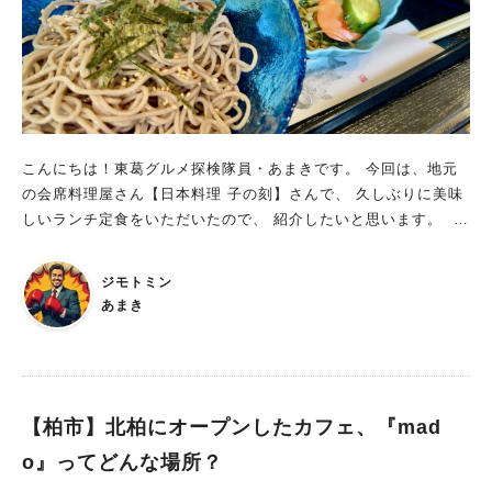
厚プリプリのとても美味しいエビフライです。 付け合わせとし
てはご飯、お新香、汁物が付いてきますが、 燕楽さんの汁物は
なんと豚汁。 お味噌汁じゃなくて豚汁ってだけで、得した気分
になります。 お肉と味噌の甘味が効いた、優しい味わいの豚汁
です。 ランチではお得な値段でボリューム満点の定食をいただ
けます お昼でもグランドメニューを頼める模様で、 隣で食事さ
れていた方はヒレカツ単品をツマミにビールを飲まれてました。
こんにちは！東葛グルメ探検隊員・あまきです。 今回は、地元
ただ、お昼はグランドメニューにプラスして先述のようなサー
の会席料理屋さん【日本料理 子の刻】さんで、 久しぶりに美味
ビスランチメニューが提供されており、 こちらではお得な値段
しいランチ定食をいただいたので、 紹介したいと思います。
でボリュームたっぷりのカツ料理定食を楽しむことができます。
日本料理 子の刻：住宅街の中にひっそりと佇む穴場的会席料理
なので、まずはお昼で燕楽さんのカツ料理の美味しさを堪能して
屋さん JR北柏駅北口から徒歩12分。 富勢中学校へ向かう道の途
みてはいかがでしょうか。 とんかる 燕楽さんについて詳しく
ジモトミン
中に、【日本料理 子の刻】さんはあります。 住宅街の中に溶け
知りたい方はこちら： https://amakism.com/gourmet-76/ htt
あまき
込んでいる会席・割烹料理屋さん。 基本的には夜の会席・割烹
ps://amakism.com/gourmet-96/
料理屋として営業されていたのですが、 長年大将と女将さんの
二人だけで営業しているせいか、 最近は夜の部は予約が入った
時のみ開店しているようです。 一方、昼はランチ和定食をいた
だけるお店として基本的に営業されています。 会席料理屋なら
【柏市】北柏にオープンしたカフェ、『mad
ではの高級感ただよう和定食をリーズナブルな値段でいただけま
o』ってどんな場所？
す メインは会席料理屋なためパッと見高そうなイメージです