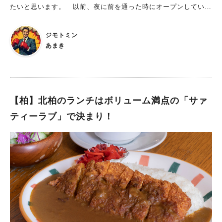
たいと思います。 以前、夜に前を通った時にオープンしている
ます。 さすがメインの品、サクサクの衣、ホクホクのジャガイ
のは気づいていましたが、 ランチも営業されているのに気づい
モがとても美味しかったです。 他にもほっとする優しい味付け
たのはつい最近。 夜に男一人でハワイアンバーに入るのはなん
のカボチャの煮つけや、 カレー風味で面白い味のキャロットラ
ジモトミン
となく気後れしていましたが、 昼ならそこまで違和感ないかな
ペ。 挽肉餡かけがかかっており、お洒落な器に盛られている茶
あまき
と思い、今回お邪魔してみました。 8080 food＆bar：ハワイ
わん蒸しなどが並んでいます。 余りに品数が多く全部は紹介で
アンと・・・和のハイブリッド！ JR北柏駅北口から徒歩約15
きませんが、 コロッケ以外の小鉢メニューは日によって変わる
分。 松葉町方面へ進み、伊藤ハム工場の一本裏手の通りにある
模様。 とにかく全部美味しい＋この品数で、満足すること間違
お店です。 2024年6月にラーメン屋跡地で開店されたハワイア
いなしです。 CafeまつばRさんでは、ランチ以外にも色々なイ
ンカフェ＆バー。 2025年2月に改装され、リニューアルオープ
【柏】北柏のランチはボリューム満点の「サァ
ベントが開催されています CafeまつばRさんは地元のコミュニ
ンされたお店です。 柏で有名なハワイアンカフェ【CoCoLab
ティカフェとして経営されているのもあり、 ランチ以外でもウ
ティーラブ」で決まり！
o】さんの姉妹店で、 CoCoLaboさんと同じメニュー＋αを楽し
ォーキング、カラオケ、麻雀、ボーリング大会やライブなど、
むことができます。 店内は水色の壁で囲まれ、ハワイアンメロ
色々なイベントを企画・開催されています。 イベントのスケジ
ディーが流れておりなんとも穏やかな雰囲気。 スペースも広め
ュールも、ホームページで確認することができます。 また、自
で、落ち着いた空間でランチをゆっくり楽しめます。 2階にも多
分達でイベントを企画してCafeまつばRさんのスペースを利用す
くの座敷席がある模様で、さらにキッズスペースもあるとのこ
ることも可能です。 地元で愛されている地域密着型のカフェと
と。 キッズチェアも完備、ドリンク付きのキッズメニューも充
して、非常に魅力的なお店。 ただ、近年はスタッフの高齢化が
実しており、ファミリーフレンドリーなお店です。 ハワイアン
進み、後継者不足が悩みの種だそう。 一緒にコミュニティカフ
をウリにしたお店なので、もちろんハワイアンメニューが定番。
ェを手伝っていただける方も絶賛募集中とのことです。 料理も
ガーリックシュリンプやロコモコなどのいわゆるハワイアンのほ
美味しく、地元住民の憩いの場となっているCafeまつばRさん。