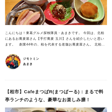
できます。 その日のオススメメニューや日本酒も日々入れ替わ
っており、 いつ来ても飽きがきません。 看板メニューは外せ
ません おでんと天ぷらはもちろん人気なのですが、 ポテトサラ
ダも人気商品。 じゃがいも感をしっかり感じられる味付けに、
上にまぶされたフライドオニオンの風味がベストマッチしていま
す。 これだけでビール一杯いけます。 看板メニューの一角、
こんにちは！東葛グルメ探検隊員・あまきです。 今回は、北柏
おでんは基本的に盛り合わせ。 3~8で、好きな品数で注文できま
にあるお蕎麦屋さん【手打蕎麦 玉川】さんを紹介したいと思い
す。 今回は5種盛り合わせを注文。 5種と言いながら、1種サー
ます。 創業44年の、柏を代表する老舗お蕎麦屋さん。 北柏で
ビスで増えています。 カツオ出汁がたっぷり効いた風味豊かな
蕎麦屋といえば玉川さんが真っ先に思い浮かぶ人も多いはず。
お出汁が浸み込んだタネは、 寒い冬にピッタリです。 あまりに
普段はランチ時に利用させていただいているのですが、 最近蕎
美味しくて、汁まであっという間に飲み干しちゃいます。 もう
ジモトミン
麦屋飲みにハマっている私は、玉川さんでも蕎麦飲みを楽しんで
一つの看板メニュー、天ぷらも盛り合わせを注文。 こちらも4種
あまき
みたいと思い、 今回は夜にお邪魔してきました。 手打ち蕎麦
盛り合わせを頼んだのですが、サービスで1種増えています。 外
玉川 北柏店：料理に並々ならぬこだわりのあるお店！ JR北柏駅
はサクサク、中はフワフワの天ぷら。 こちらもリーズナブルな
から徒歩4分と、駅近にお店を構えておられる玉川さん。 古民家
値段でいただくことができます。 隠れ人気メニュー・恵ちゃん
風の大きな造りのお店です。 料理のクオリティにとてもこだわ
焼きもお忘れなく！ おでん・天ぷらのほかにも隠れた人気商品
っておられ、 蕎麦は挽きたて、打ちたて、茹でたてを提供され
【柏市】CafeまつばR(まつばーる)：まるで料
なのが、この恵ちゃん焼き！ 岐阜の郷土料理である鶏ちゃん焼
ています。 実際、店に入るとまず店員さんが蕎麦を打っている
きを、ママが独自にアレンジした一品。 ママの名前にちなん
亭ランチのような、豪華なお楽しみ膳！
光景を見ることができます。 蕎麦以外にも鰹節、水、米、鶏の
で、恵ちゃん焼きと名付けられています。 鶏肉とネギを味噌ダ
質にもこだわられており、 全ての料理がとても美味しくて人気
レで煮込んだ一品で、 溶き卵にくぐらせていただきます。 すき