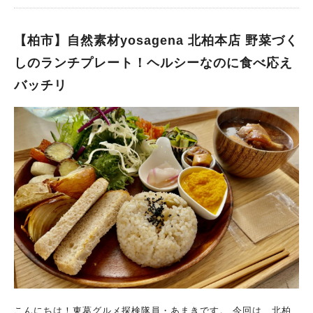
作和風居酒屋へと昇華させました。 店構えは和風な出で立ちな
腹空いたなー、思いっきり食べたいなーって時には、 日本亭さ
がら、店内はシックな基調でジャズが流れており、モダンな雰囲
んのお弁当を選択肢に入れてはいかがでしょうか？
気になっています。 和食で修行したマスターの料理が絶品なお
【柏市】自然素材yosagena 北柏本店 野菜づく
店。 半分くらいが固定メニューですが、残りの半分がその日の
しのランチプレート！ヘルシーなのに食べ応え
おススメメニューとして毎回変わります。 この店は料理がとて
バッチリ
も美味しく魅力的なのですが、 さらに店で取り扱っている日本
酒の豊富さももう一つの魅力になっています。 メニュー表に載
っていない銘柄が星の数ほど揃えられており、 その日のおスス
メをマスターに尋ねれば、出ている料理にバッチリ合った日本酒
を選んで出してくれます。 初めての方はまずおつまみコース
を！ 料理はどれも美味しくて目移りしてしまいますが、 初めて
来られる方は是非おつまみコースをオーダーしてみて下さい。
こちらはマスターがその日のおススメ品を4～5品、 軽いコース
にして出してくれるメニューになります。 私も初来店以来、基
本的にはおつまみコースでマスターにお任せしています。 この
日のおつまみコースはアジフライ、まぐろ山かけ、豚しゃぶ彩り
サラダ、鶏モモ肉胡麻ラー油ソース掛けでした。 アジはなん
と、マスターがその日に自ら釣ってきたとのこと！ 肉厚フワフ
ワ柔らか、外はサクサクで絶品でした。 まぐろ山掛けもマグロ
のぶつ切りがたっぷり。食べ応え抜群です。 豚しゃぶ彩りサラ
こんにちは！東葛グルメ探検隊員・あまきです。 今回は、北柏