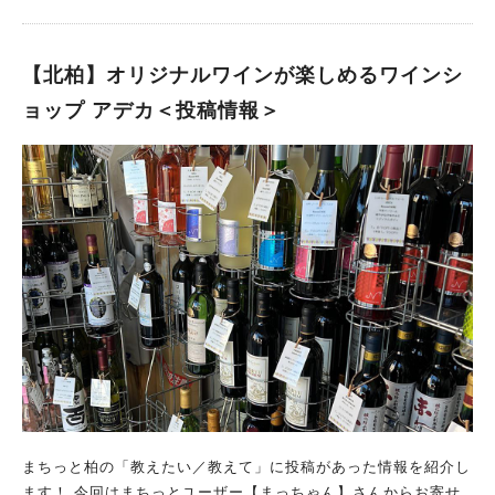
店が誕生しました 食と地域を繋げて街の人々を健康にしたいと
さんの中に併設されている居酒屋さんになります。 基本的には
いうテーマを掲げているyosagenaさん。 なんと、ちょうど先月
マスターとママの二人で切り盛りされているお店。 それにプラ
(2025年3月20日)、流山青田に2号店が開店されたとのこと。 そ
スしてたまにバイトの子が入っています。 開店初期はそれほど
【北柏】オリジナルワインが楽しめるワインシ
ちらはカフェメニューがさらに充実しているそうです。 地域と
居酒屋として本格的に営業されておらず、 食べ物も簡単なもの
ョップ アデカ＜投稿情報＞
の繋がりを大切にした、オーガニック専門店のyosagenaさん。
がメインだったのですが、 徐々に料理の種類が増えていき、 さ
ランチはとても美味しいのはもちろん、ボリューム満点・ヘルシ
らにマスター・ママの人柄の良さで人気に火がついて大繁盛！
ー満点で、大満足間違いなし！ 東葛地域密着型のストアとし
週末だけでなく、平日も予約をしないとすぐ満席になるほどの人
て、どんどん発展していってほしいと思います。 次回は流山店
気店。 開店して割と日も浅いお店ですが、 ジモトミン御用達
に行ってみようと思います。
人気のキーワード
の、押しも押されもしない人気店となりました。 軽いおつまみ
からしっかりしたメニューまで、数多くの品を取り扱っています
#ラーメン
#ショッピング
#カフェ
#スイーツ
#パン
#カレー
#柏駅
取り扱ってるメニューはいわゆる居酒屋の定番おつまみから、
#イベント
#公園
#教えたい／教えて投稿記事
揚げ物や焼き魚系、 焼き鳥やご飯物、 刺身や天ぷらなども充
#教えたい/こんなの見つけた
実しています。 今回は、まずはおつまみとしてわさびキュウリ
とガリ、いぶりがっこクリームチーズを頼みました。 (わさびキ
ュウリといぶりがっこクリームチーズは、ついつい撮影前に半分
ずつ食べてしまいました。。。) わさびキュウリは、瑞々しくシ
ャキシャキ歯ごたえのキュウリにワサビのツンとした辛みが効い
ていてなんとも爽やかな味。 ビールにとても合います。 いぶり
まちっと柏の「教えたい／教えて」に投稿があった情報を紹介し
がっこクリームチーズはもう説明不要の美味しさ。おつまみとし
ます！ 今回はまちっとユーザー【まっちゃん】さんからお寄せ