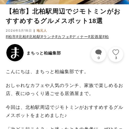
【柏市】北柏駅周辺でジモトミンがお
すすめするグルメスポット18選
2026年5月18日
地元人
#柏市
#北柏
#北柏駅
#ランチ
#カフェ
#ディナー
#居酒屋
#柏
まちっと柏編集部
0
3
こんにちは、まちっと柏編集部です。
おしゃれなカフェや人気のランチ、家族で楽しめるお
店、夜にゆっくり過ごせる居酒屋まで。
今回は、北柏駅周辺でジモトミンがおすすめするグル
メスポットをまとめました♪