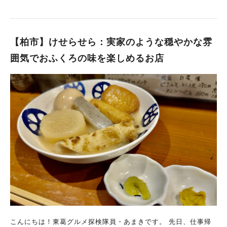
へと足を進めていく途中に、 ふと視界に現れるのが「mado」で
味しいです。 他にもピーマン、エノキ茸、かぼちゃ、しいたけ
す。 ドアを一枚くぐるだけで、少し視点が変わる。 まるで自
などの野菜天ぷらが今回はセットになっていました。 おにぎり
分の日常を、少し離れた場所から俯瞰して眺めるような、そんな
はふんわりと柔らかく握られたおにぎりで、 米の炊き具合も絶
感覚になる空間です。 お店の前でまず目に入るのは、看板の下
【柏市】けせらせら：実家のような穏やかな雰
妙。 今回の中身は昆布でした。 ランチの定食は、すべてコー
にそっと飾られた植物。 「オープンしています」のサイン代わ
ヒーがセットでついています。 しかもだいたい、女将さんから
囲気でおふくろの味を楽しめるお店
りに、静かにその存在を知らせてくれます。 声高に主張しない
サービスでコーヒーにはスイーツがセットでついてきます。 今
その佇まいも、「mado」らしさのひとつです。 定期的に走る路
回はチョコでしたが、前回はイチゴでした。 リーズナブルなお
線バスの音が、ふと日常を思い出させてくれるけれど、 それで
値段で上品な和定食ランチを楽しむなら、ここ！ 上記のように
もここで過ごす時間は、どこか特別。 日常から少し離れた、で
ボリューム抜群・コーヒーもついて天ぷらそばは1,180円(税
も日常のすぐそばにある場所。 そんな不思議な距離感が、この
込)！ 美味しいうえにリーズナブルな値段で、大満足です。 季節
空間にはあります。 みんなでつくった「mado」という場所 こ
によって変わるメニューも用意されているため、 いつ訪問して
の場所づくりは、とても手仕事的。 壁はみんなで塗り、古びた
も飽きがこず、料理を楽しむことが出来ます。 ちょっと上質な
床をはがしたら、さらにもう一枚床が現れ、 真夏の暑さの中
和定食ランチを、子の刻さんで楽しまれてはいかがでしょうか？
で“床はがし”を2回行うことに。 クーラーもまだない状態での作
気をつけて！夜の部は基本的に予約必須です 夜は会席料理メイ
業は、なかなか大変だったそうです。 設計はお友達の建築士さ
ンですが、割烹も扱いがあるみたいです。 ただし夜の部は2名以
ん。 外壁は左官職人さんによる仕上げ。 たくさんの人の手と時
上での予約が必須です。 今は、夜の部は予約が入らない限り、
間を重ねて、少しずつ今の「mado」がかたちになっていきまし
お店を開いていないそうです。 ただし、誰かが夜の部を予約し
た。 丁寧で、やさしい味のメニュー 「mado」のメニューは、
ていて店に明かりが灯っていたら、 1名でも予約なしの飛び込み
どれも丁寧でやさしい味わい。 どこか懐かしさがありながら、
で入れるそうです。 そんなタイミングを見計らって、今度は夜
こんにちは！東葛グルメ探検隊員・あまきです。 先日、仕事帰
家庭料理とは少し違う、 外で食べるからこそ感じられる特別さ