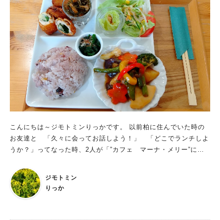
こんにちは～ジモトミンりっかです。 以前柏に住んでいた時の
お友達と 「久々に会ってお話しよう！」 「どこでランチしよ
うか？」ってなった時、2人が「”カフェ マーナ・メリー”に再
訪した～い」ということで”カフェ マーナ・メリー”でランチ会
をしました。 今日は、”カフェ マーナ・メリー”を紹介させてい
ジモトミン
ただきます。 こちらのお店はとても居心地が良く お食事もド
りっか
リンクもデザートも美味しいので、お一人で・お友達と・デート
で・家族と・・・訪れてみて下さいね。