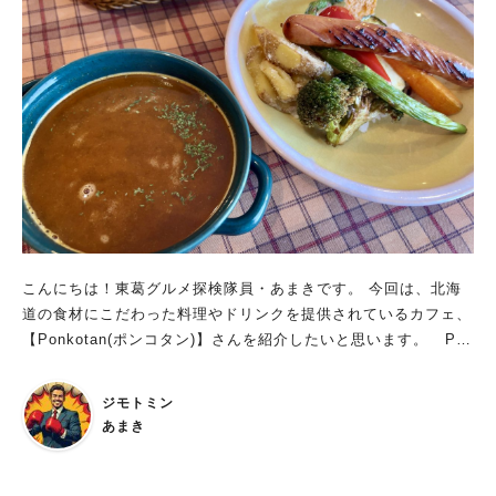
リンクセットにすると、ドリンクメニューが少しお得に。 今回
はカフェラテとセットにしました。 その場でコーヒー豆を挽い
てから淹れてくれるので、 とても香り高くて美味しいコーヒー
です。 ラテアート付きなのもほっこり和みます。 北柏でハワ
イアンを楽しめるのは8080さんだけ！ ゆったりした雰囲気の
中、穏やかな時間が流れる空間で落ち着いたひと時を過ごせるハ
ワイアンカフェ&バー。 通しで営業されているので、ランチ・テ
ィータイム休憩・ディナーと、いつでも楽しむことができます。
テイクアウトメニューも充実しており、電話予約で予め作ってお
いてもらうこともできます。 北柏に用事があるときは、8080さ
んでお食事されてはいかがでしょうか？ 8080 food&barさんに
こんにちは！東葛グルメ探検隊員・あまきです。 今回は、北海
ついて詳しく知りたい方はこちら： https://amakism.com/gour
道の食材にこだわった料理やドリンクを提供されているカフェ、
met-101/
【Ponkotan(ポンコタン)】さんを紹介したいと思います。 Pon
kotanさんは、千葉県内一円および茨城県でフライドポテト専門
キッチンカーとして活動しておられる【Snowkotan(スノウコタ
ジモトミン
ン)】さんがオープンされたカフェ。 柏市・我孫子市・印西市な
あまき
どで開催されるイベントや、 あけぼの山公園などでSnowkotan
さんを利用された方も多いんじゃないでしょうか？ そんなSnow
kotanさんがPonkotanさんとして、2023年11月に柏市は松葉町