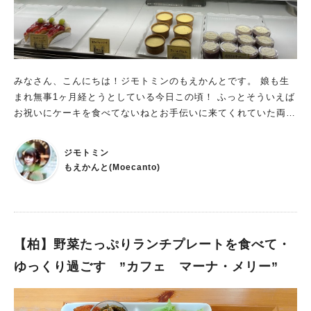
なお酒を呑みつつ、 上質な料理を楽しめるお店。 リニューアル
により大幅パワーアップした吞兵衛さんでマスター・ママとの会
話を楽しみながら、 美味しいお酒と料理を楽しまれてはいかが
でしょうか。 このお店についてもっと詳しく知りたい方はこち
ら： https://amakism.com/gourmet-93/
みなさん、こんにちは！ジモトミンのもえかんとです。 娘も生
まれ無事1ヶ月経とうとしている今日この頃！ ふっとそういえば
お祝いにケーキを食べてないねとお手伝いに来てくれていた両親
と話題になり、少し離れたケーキ屋さんにお買い物に行ってきま
した♪ 松葉町にある【ケーキのお店 グルメ】さんは、かわいい
ジモトミン
ケーキとお菓子が並ぶ地元の方に愛されるお店です。
もえかんと(Moecanto)
【柏】野菜たっぷりランチプレートを食べて・
ゆっくり過ごす ”カフェ マーナ・メリー”