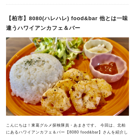
しいと評判で、行ってみたいと思い今回お邪魔しました。 Caf
いので香りが素晴らしく、 打ち立ての蕎麦はコシもしっかりと
eまつばR：曜日によって担当シェフ・メニューが変わるお店 TX
ても美味しいです。 色々な種類の蕎麦を取り扱われています
柏の葉キャンパス駅からバスで約9分。 「ライフタウン中央駅」
【柏市】8080(ハレハレ) food&bar 他とは一味
が、 特にくるみだれ蕎麦は創業以来ずっと人気の商品。 やはり
のバス停で下車して徒歩2分のところにあるカフェです。 JR北
玉川さんではこちらを推したいです。 くるみペーストを綿棒で
違うハワイアンカフェ＆バー
柏駅からもバスで約10分程度で辿り着くことができます。 Caf
伸ばし、 麺つゆに混ぜた後にそばを絡めて食べるくるみだれ蕎
eまつばRさんの最大の特徴は、「曜日によって担当シェフが変
麦。 くるみの風味、コクがプラスされて麺つゆの味にまろやか
わり、メニューも変わる」こと。 そのため、曜日によって全然
さが加わる上、 それを浸けて食べる蕎麦の風味が一層引き立て
違う料理を楽しむことができます。 ※最新月のメニューはホー
られます。 玉川さんで蕎麦をいただくなら、まずはこちらを体
ムページにて確認することができます。 「お楽しみ膳」は特に
験してみることを強くオススメします。 日本酒の種類の多さは
レアメニュー！ 今回お邪魔したのは第3水曜日。 前々からこの
蕎麦屋さんならでは！ 玉川さんはアルコールメニューも充実し
「お楽しみ膳」が気になっていたので、ついに対面することがで
ていますが、 やはりお蕎麦屋さんだけに日本酒のメニューが充
きました。 お楽しみ膳は毎月第1、第3水曜日のみ担当のシェフ
実しています。 さらに飲み比べセットも選ぶことができるの
が提供してくださっているメニューなので、超レアです。 ホー
で、 美味しい肴をアテに思う存分日本酒を楽しむことができま
ムページで見たインパクト以上に、実物を見ると超豪華。 品数
す。 挽きたて、打ちたて、茹でたての蕎麦はもちろん、 質に
がとても多くてビックリで、まるで高級料亭でランチをいただい
とてもこだわられている珠玉のおつまみたちを揃えておられる玉
ているような気分です。 この日の付け合わせはお吸い物。 三
川さん。 北柏でお蕎麦を食べたい、蕎麦屋飲みをしたいなら、
つ葉がたっぷり入っており、爽やかな風味がとても美味しいお吸
間違いなく玉川さん一択です。
い物です。 お楽しみ膳はとにかく品数が多く、目移りしちゃい
こんにちは！東葛グルメ探検隊員・あまきです。 今回は、北柏
ます。 きゅうりや大根の漬物に始まり、 大きな焼売が最前列
にあるハワイアンカフェ＆バー【8080 food&bar】さんを紹介し
に並びます。 その脇にはメインのまん丸コロッケが鎮座してい