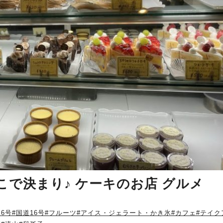
で決まり♪ ケーキのお店 グルメ
道6号
#国道16号
#フルーツ
#アイス・ジェラート・かき氷
#カフェ
#テイク