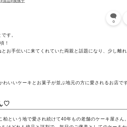
戸
#流山
#我孫子
0
とです。
頃！
ねとお手伝いに来てくれていた両親と話題になり、少し離れ
、かわいいケーキとお菓子が並ぶ地元の方に愛されるお店で
ん♡
こ柏という地で愛され続けて40年もの老舗のケーキ屋さん
たちはどれも絶品と評判で、毎日のご褒美としてのケーキか