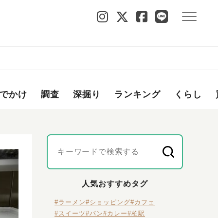
でかけ
調査
深掘り
ランキング
くらし
人気おすすめタグ
#ラーメン
#ショッピング
#カフェ
#スイーツ
#パン
#カレー
#柏駅