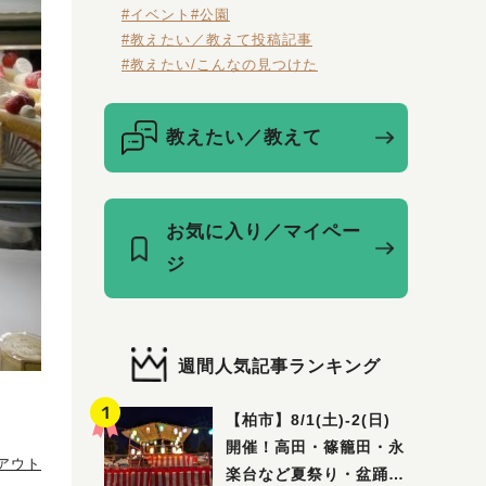
#イベント
#公園
#教えたい／教えて投稿記事
#教えたい/こんなの見つけた
教えたい／教えて
お気に入り／マイペー
ジ
週間人気記事ランキング
【柏市】8/1(土)‐2(日)
開催！高田・篠籠田・永
アウト
楽台など夏祭り・盆踊り