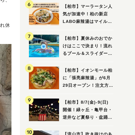
【柏市】マーラータン人
気が加速中！柏の新店
LABO麻辣湯はマイルド
れ休
な感じ
【柏市】夏休みのおでか
けはここで決まり！流れ
るプール＆スライダーに
大興奮♪「船戸市民プー
ル」を親子で満喫してき
【柏市】イオンモール柏
ました！
に「張亮麻辣湯」が6月
29日オープン！注文方法
や失敗しないポイントレ
ビュー
【柏市】8/7(金)‐9(日)
開催！緑ヶ丘・亀甲台・
逆井など夏祭り・盆踊り
4選
【流山市】吹き抜けのあ