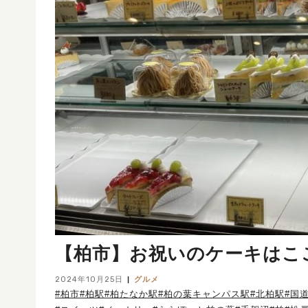
【柏市】お祝いのケーキはここ
2024年10月25日
グルメ
#柏市
#柏駅
#柏たなか駅
#柏の葉キャンパス駅
#北柏駅
#国