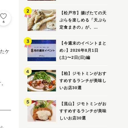
5選
【松戸市】揚げたての天
ぷらを楽しめる「天ぷら
6
定食まきの」が、
7/31（金）オープン
【今週末のイベントまと
め♪】2026年8月1日
たケ
(土)〜2日(日)編
【柏】ジモトミンがおす
すめするランチが美味し
す。
いお店30選
【流山】ジモトミンがお
すすめするランチが美味
しいお店30選
。
ら、