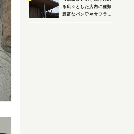
る広々とした店内に種類
豊富なパン♡≪サフラン
丘の上店≫