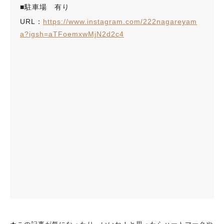
■駐車場 有り
URL：
https://www.instagram.com/222nagareyam
a?igsh=aTFoemxwMjN2d2c4