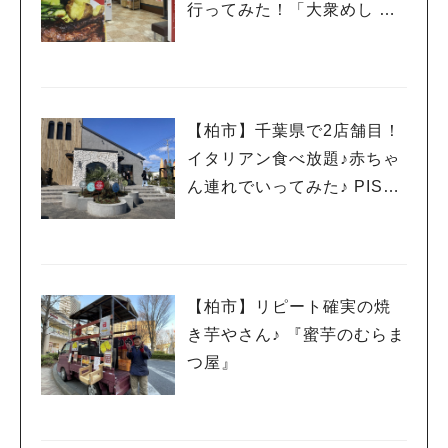
行ってみた！「大衆めし と
んぺい食堂」
【柏市】千葉県で2店舗目！
イタリアン食べ放題♪赤ちゃ
ん連れでいってみた♪ PISOL
A柏高田店
【柏市】リピート確実の焼
き芋やさん♪ 『蜜芋のむらま
つ屋』