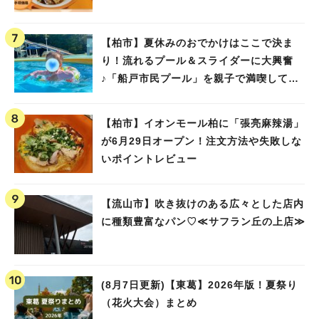
【柏市】夏休みのおでかけはここで決ま
り！流れるプール＆スライダーに大興奮
♪「船戸市民プール」を親子で満喫してき
ました！
【柏市】イオンモール柏に「張亮麻辣湯」
が6月29日オープン！注文方法や失敗しな
いポイントレビュー
【流山市】吹き抜けのある広々とした店内
に種類豊富なパン♡≪サフラン丘の上店≫
(8月7日更新)【東葛】2026年版！夏祭り
（花火大会）まとめ