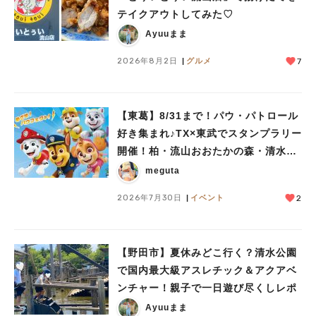
テイクアウトしてみた♡
Ayuuまま
2026年8月2日
グルメ
7
【東葛】8/31まで！パウ・パトロール
好き集まれ♪TX×東武でスタンプラリー
開催！柏・流山おおたかの森・清水公
園など10駅を巡ろう
meguta
2026年7月30日
イベント
2
【野田市】夏休みどこ行く？清水公園
で国内最大級アスレチック＆アクアベ
ンチャー！親子で一日遊び尽くしレポ
Ayuuまま