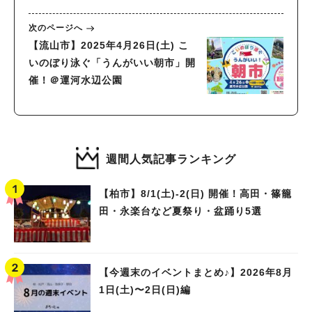
催！＠パレット柏
次のページへ
【流山市】2025年4月26日(土) こ
いのぼり泳ぐ「うんがいい朝市」開
催！＠運河水辺公園
週間人気記事ランキング
【柏市】8/1(土)‐2(日) 開催！高田・篠籠
田・永楽台など夏祭り・盆踊り5選
【今週末のイベントまとめ♪】2026年8月
1日(土)〜2日(日)編