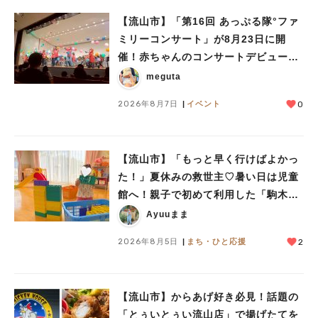
【流山市】「第16回 あっぷる隊°ファ
ミリーコンサート」が8月23日に開
催！赤ちゃんのコンサートデビューに
人気のキーワード
も♪
meguta
#ラーメン
#ショッピング
#カフェ
#スイーツ
#パン
#カレー
#柏駅
#イベント
#公園
#教えたい／教えて投稿記事
2026年8月7日
イベント
0
#教えたい/こんなの見つけた
【流山市】「もっと早く行けばよかっ
た！」夏休みの救世主♡暑い日は児童
館へ！親子で初めて利用した「駒木台
児童館」レポート
Ayuuまま
2026年8月5日
まち・ひと応援
2
【流山市】からあげ好き必見！話題の
「とぅいとぅい流山店」で揚げたてを