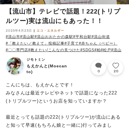
【流山市】テレビで話題！222(トリプ
ルツー)実は流山にもあった！！
2025年4月23日
エコ・エネルギー
#流山市
#流山駅
#流山おおたかの森駅
#平和台駅
#流山街道
#「教えたい／教えて」投稿記事
#子育て
#赤ちゃん（ベビー）
#〇〇専門店
#教えたい/こんなの見つけた
#SDGS
#柏
#松戸
#流山
ジモトミン
もえかんと(Moecan
0
20
to)
こんにちは、もえかんとです！
みなさんは最近テレビやネットで話題になった222
(トリプルツー)というお店を知っていますか？
最近とっても話題の222(トリプルツー)が流山にある
と知って早速(もちろん娘と一緒に)行ってみまし