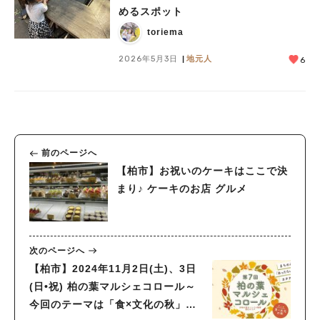
めるスポット
toriema
2026年5月3日
地元人
6
前のページへ
【柏市】お祝いのケーキはここで決
まり♪ ケーキのお店 グルメ
次のページへ
【柏市】2024年11月2日(土)、3日
(日•祝) 柏の葉マルシェコロール～
今回のテーマは「食×文化の秋」！