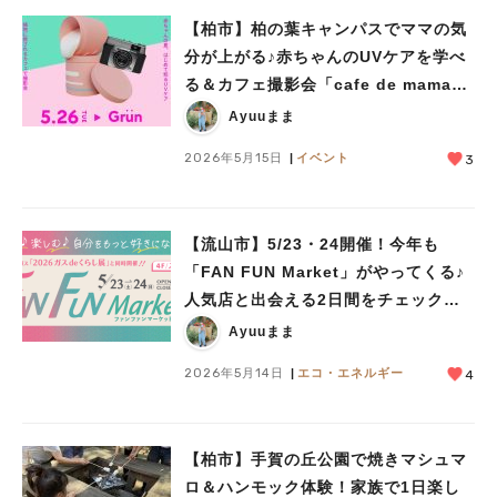
【柏市】柏の葉キャンパスでママの気
分が上がる♪赤ちゃんのUVケアを学べ
る＆カフェ撮影会「cafe de mama
salon」5/26(火)開催！
Ayuuまま
2026年5月15日
イベント
3
【流山市】5/23・24開催！今年も
「FAN FUN Market」がやってくる♪
人気店と出会える2日間をチェックし
よう♩
Ayuuまま
2026年5月14日
エコ・エネルギー
4
【柏市】手賀の丘公園で焼きマシュマ
ロ＆ハンモック体験！家族で1日楽し