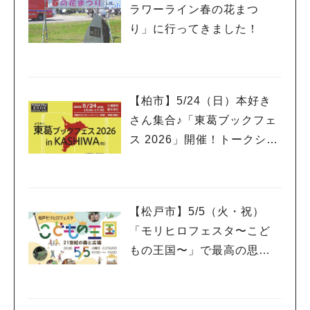
ラワーライン春の花まつ
り」に行ってきました！
【柏市】5/24（日）本好き
さん集合♪「東葛ブックフェ
ス 2026」開催！トークショ
ーやライブ、ワークショッ
プも
【松戸市】5/5（火・祝）
「モリヒロフェスタ〜こど
もの王国〜」で最高の思い
出作り@21世紀の森と広場