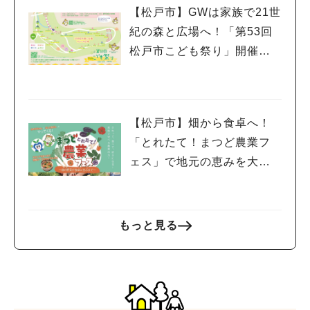
【松戸市】GWは家族で21世
紀の森と広場へ！「第53回
松戸市こども祭り」開催（5/
3 日・祝）
【松戸市】畑から食卓へ！
「とれたて！まつど農業フ
ェス」で地元の恵みを大満
喫♪4/11(土)
もっと見る