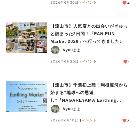
2026年6月30日
イベント
4
【流山市】人気店との出会いがぎゅっ
と詰まった2日間！「FAN FUN
人気のキーワード
Market 2026」へ行ってきました♪
#ラーメン
#ショッピング
#カフェ
#スイーツ
#パン
#カレー
#柏駅
Ayuuまま
#イベント
#公園
#教えたい／教えて投稿記事
2026年6月26日
イベント
1
#教えたい/こんなの見つけた
【流山市】千葉初上陸！利根運河から
始まる“地球への恩返
し”『NAGAREYAMA Earthing
Market®︎』開催！【6月13日】
Ayuuまま
2026年6月10日
イベント
3