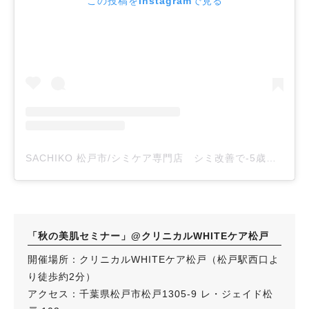
この投稿をInstagramで見る
SACHIKO 松戸市/シミケア専門店 シミ改善で-5歳若見え(@whitecare_matsudo)がシェアした投稿
「秋の美肌セミナー」@クリニカルWHITEケア松戸
開催場所：クリニカルWHITEケア松戸（松戸駅西口よ
り徒歩約2分）
アクセス：千葉県松戸市松戸1305-9 レ・ジェイド松