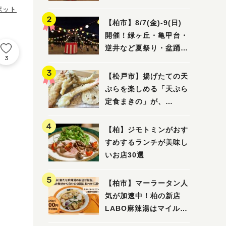
ポット
【柏市】8/7(金)‐9(日)
開催！緑ヶ丘・亀甲台・
逆井など夏祭り・盆踊り
3
4選
【松戸市】揚げたての天
ぷらを楽しめる「天ぷら
定食まきの」が、
7/31（金）オープン
【柏】ジモトミンがおす
すめするランチが美味し
いお店30選
【柏市】マーラータン人
気が加速中！柏の新店
LABO麻辣湯はマイルド
な感じ