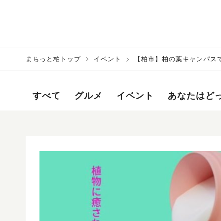
まちっと柏トップ
イベント
【柏市】柏の葉キャンパスで
de mama salon」5/26(火)開
すべて
グルメ
イベント
あなたはど