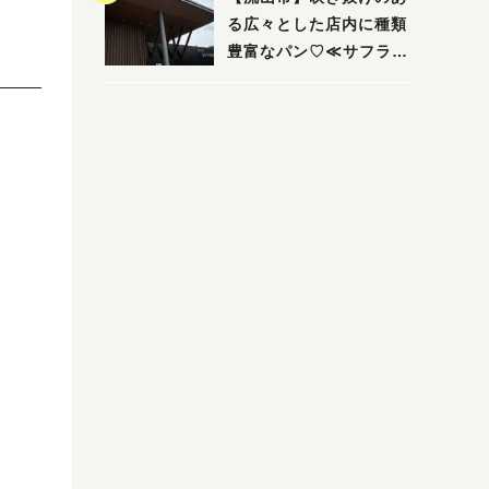
る広々とした店内に種類
豊富なパン♡≪サフラン
丘の上店≫