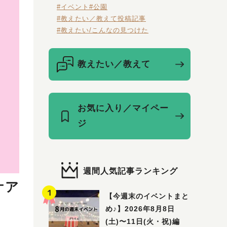
#イベント
#公園
#教えたい／教えて投稿記事
#教えたい/こんなの見つけた
教えたい／教えて
お気に入り／マイペー
ジ
週間人気記事ランキング
ケア
【今週末のイベントまと
め♪】2026年8月8日
(土)〜11日(火・祝)編