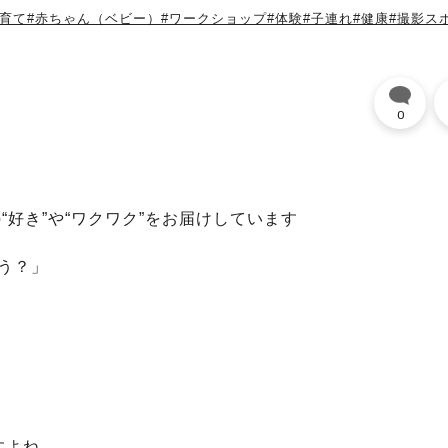
子育て
#赤ちゃん（ベビー）
#ワークショップ
#体験
#子連れ
#健康
#撮影ス
0
“好き”や“ワクワク”をお届けしています
う？」
すよね