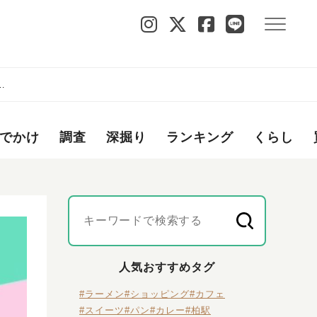
e
でかけ
調査
深掘り
ランキング
くらし
人気おすすめタグ
#ラーメン
#ショッピング
#カフェ
#スイーツ
#パン
#カレー
#柏駅