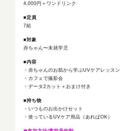
4,000円＋ワンドリンク
■
定員
7組
■
対象
赤ちゃん〜未就学児
■
内容
・赤ちゃんのお肌から学ぶUVケアレッスン
・カフェで撮影会
・データ2カット＋おまけ付き
■
持ち物
・いつものお出かけセット
・使っているUVケア用品（あればOK）
◼︎参加方法/事前予約制