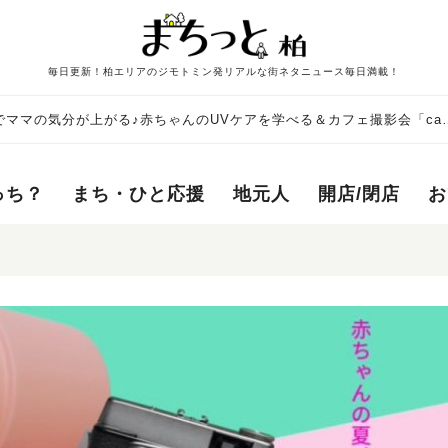
毎日更新！柏エリアのジモトミン発リアルな街ネタニュース毎日満載！
ママの気分が上がる♪赤ちゃんのUVケアを学べる＆カフェ撮影会「caf
催！
っち？
まち・ひと応援
地元人
開店/閉店
お