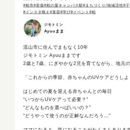
#柏市
#若柴
#柏の葉キャンパス駅
#まちづくり/地域活性
#
#インスタ映え
#美容
#学び
#イベント
#柏
ジモトミン
Ayuuまま
流山市に住んでまもなく10年
ジモトミン Ayuuままです
2歳と7歳、にぎやかな2児を育てながら、地元の
「これからの季節、赤ちゃんのUVケアどうしよ
はじめての夏を迎える赤ちゃんとの毎日
“いつからUVケアって必要？”
“どんなものを選べばいいの？”
“どうやって使うのが正解なんだろう…”
ママになると、気になることがたくさんありま