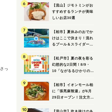
【流山】ジモトミンがお
すすめするランチが美味
しいお店30選
【柏市】夏休みのおでか
けはここで決まり！流れ
るプール＆スライダーに
大興奮♪「船戸市民プー
ル」を親子で満喫してき
【松戸市】夏の夜を彩る
ました！
幻想的な2日間！8/9・
さっ
10「ながるるひかりの夏
まつり 2026」が開催！
子どもが喜ぶワークショ
【柏市】イオンモール柏
ップや限定ヒーローショ
に「張亮麻辣湯」が6月
ーも
29日オープン！注文方法
や失敗しないポイントレ
ビュー
【流山市】吹き抜けのあ