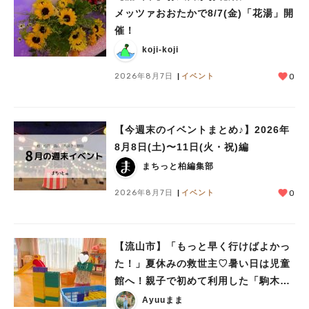
メッツァおおたかで8/7(金)「花湯」開
催！
koji-koji
2026年8月7日
イベント
0
【今週末のイベントまとめ♪】2026年
8月8日(土)〜11日(火・祝)編
まちっと柏編集部
2026年8月7日
イベント
0
【流山市】「もっと早く行けばよかっ
た！」夏休みの救世主♡暑い日は児童
館へ！親子で初めて利用した「駒木台
児童館」レポート
Ayuuまま