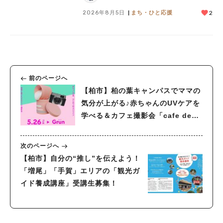
2026年8月5日
まち・ひと応援
2
前のページへ
【柏市】柏の葉キャンパスでママの
気分が上がる♪赤ちゃんのUVケアを
学べる＆カフェ撮影会「cafe de
mama salon」5/26(火)開催！
次のページへ
【柏市】自分の“推し”を伝えよう！
「増尾」「手賀」エリアの「観光ガ
イド養成講座」受講生募集！