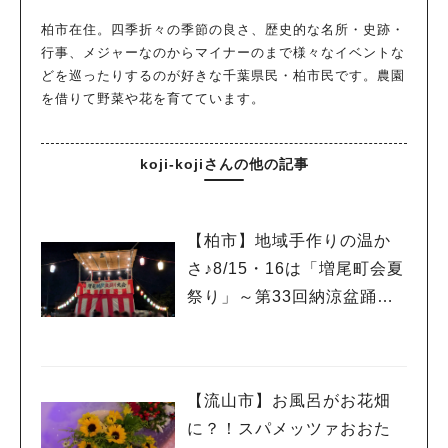
柏市在住。四季折々の季節の良さ、歴史的な名所・史跡・
行事、メジャーなのからマイナーのまで様々なイベントな
どを巡ったりするのが好きな千葉県民・柏市民です。農園
を借りて野菜や花を育てています。
koji-kojiさんの他の記事
【柏市】地域手作りの温か
さ♪8/15・16は「増尾町会夏
祭り」～第33回納涼盆踊り
大会～開催！増尾音頭も！
【流山市】お風呂がお花畑
に？！スパメッツァおおた