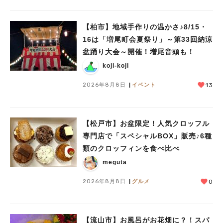
【柏市】地域手作りの温かさ♪8/15・
16は「増尾町会夏祭り」～第33回納涼
人気のキーワード
盆踊り大会～開催！増尾音頭も！
#ラーメン
#ショッピング
#カフェ
#スイーツ
#パン
#カレー
#柏駅
koji-koji
#イベント
#公園
#教えたい／教えて投稿記事
#教えたい/こんなの見つけた
2026年8月8日
イベント
13
【松戸市】お盆限定！人気クロッフル
専門店で「スペシャルBOX」販売♪6種
類のクロッフィンを食べ比べ
meguta
2026年8月8日
グルメ
0
【流山市】お風呂がお花畑に？！スパ