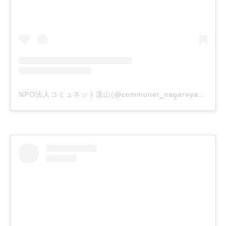
NPO法人コミュネット流山(@communet_nagareyama)がシェアした投稿