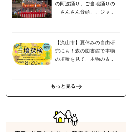
の阿波踊り、ご当地踊りの
「さんさん音頭」、ジャ
ズ、キッチンカーも！「小
金宿まつり」8/28-30開催！
【流山市】夏休みの自由研
究にも！森の図書館で本物
の埴輪を見て、本物の古墳
を探検しよう♪
もっと見る