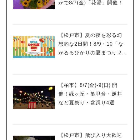
かで8/7(金)「花湯」開催！
【松戸市】夏の夜を彩る幻
想的な2日間！8/9・10「な
がるるひかりの夏まつり 20
26」が開催！子どもが喜ぶ
ワークショップや限定ヒー
ローショーも
【柏市】8/7(金)‐9(日) 開
催！緑ヶ丘・亀甲台・逆井
など夏祭り・盆踊り4選
【松戸市】飛び入り大歓迎