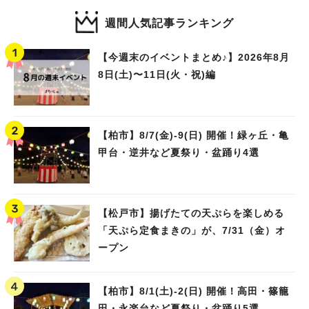
週間人気記事ランキング
【今週末のイベントまとめ♪】2026年8月
8日(土)〜11日(火・祝)編
【柏市】8/7(金)‐9(日) 開催！緑ヶ丘・亀
甲台・逆井など夏祭り・盆踊り4選
【松戸市】揚げたての天ぷらを楽しめる
「天ぷら定食まきの」が、7/31（金）オ
ープン
【柏市】8/1(土)‐2(日) 開催！高田・篠籠
田・永楽台など夏祭り・盆踊り5選