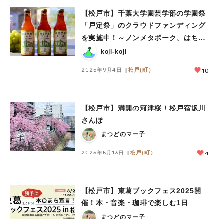
【松戸市】千葉大学園芸学部の学園祭
「戸定祭」のクラウドファンディング
を実施中！～ノンメタポーク、はちみ
つ、ジャム、シクラメン、ベンジャミ
koji-koji
ン等、返礼品が充実！～
2025年9月4日
松戸(町）
10
【松戸市】満開の河津桜！松戸宿坂川
さんぽ
まつどのマー子
2025年5月13日
松戸(町）
4
【松戸市】東葛ブックフェス2025開
催！本・音楽・珈琲で楽しむ1日
まつどのマー子