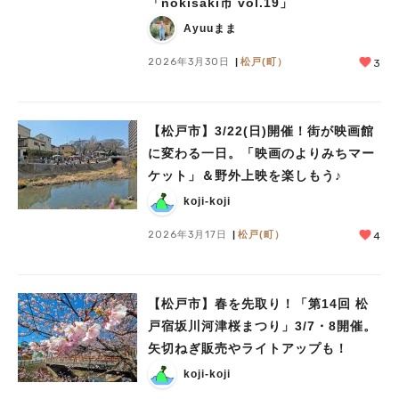
「nokisaki市 vol.19」
Ayuuまま
2026年3月30日
松戸(町）
3
【松戸市】3/22(日)開催！街が映画館
に変わる一日。「映画のよりみちマー
ケット」＆野外上映を楽しもう♪
koji-koji
2026年3月17日
松戸(町）
4
【松戸市】春を先取り！「第14回 松
戸宿坂川河津桜まつり」3/7・8開催。
矢切ねぎ販売やライトアップも！
koji-koji