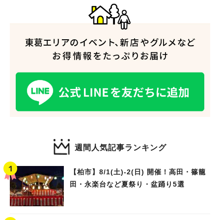
人気のキーワード
#ラーメン
#ショッピング
#カフェ
#スイーツ
#パン
#カレー
#柏駅
#イベント
#公園
#教えたい／教えて投稿記事
#教えたい/こんなの見つけた
週間人気記事ランキング
【柏市】8/1(土)‐2(日) 開催！高田・篠籠
田・永楽台など夏祭り・盆踊り5選