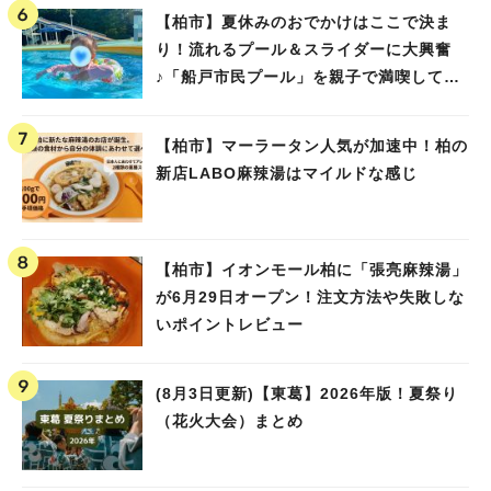
【柏市】夏休みのおでかけはここで決ま
り！流れるプール＆スライダーに大興奮
♪「船戸市民プール」を親子で満喫してき
ました！
【柏市】マーラータン人気が加速中！柏の
新店LABO麻辣湯はマイルドな感じ
【柏市】イオンモール柏に「張亮麻辣湯」
が6月29日オープン！注文方法や失敗しな
いポイントレビュー
(8月3日更新)【東葛】2026年版！夏祭り
（花火大会）まとめ