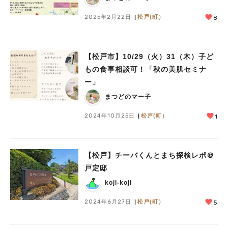
2025年2月22日
松戸(町）
8
【松戸市】10/29（火）31（木）子ど
もの食事相談可！「秋の美肌セミナ
ー」
まつどのマー子
2024年10月25日
松戸(町）
1
【松戸】チーバくんとまち探検レポ＠
戸定邸
koji-koji
2024年6月27日
松戸(町）
5