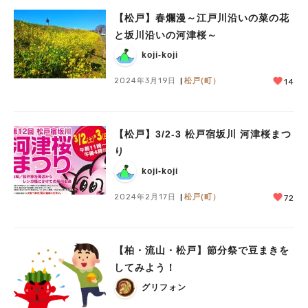
【松戸】春爛漫～江戸川沿いの菜の花
と坂川沿いの河津桜～
koji-koji
2024年3月19日
松戸(町）
14
【松戸】3/2-3 松戸宿坂川 河津桜まつ
り
koji-koji
2024年2月17日
松戸(町）
72
【柏・流山・松戸】節分祭で豆まきを
してみよう！
グリフォン