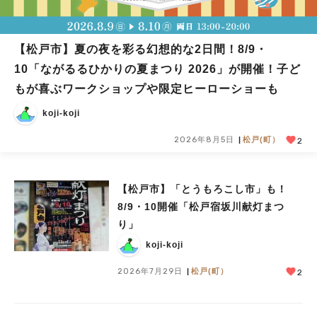
【松戸市】夏の夜を彩る幻想的な2日間！8/9・
10「ながるるひかりの夏まつり 2026」が開催！子ど
もが喜ぶワークショップや限定ヒーローショーも
koji-koji
2026年8月5日
松戸(町）
2
【松戸市】「とうもろこし市」も！
8/9・10開催「松戸宿坂川献灯まつ
り」
koji-koji
2026年7月29日
松戸(町）
2