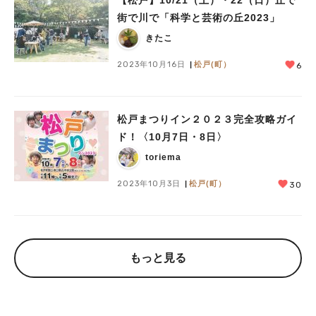
【松戸】10/21（土）・22（日）丘で
街で川で「科学と芸術の丘2023」
きたこ
2023年10月16日
松戸(町）
6
松戸まつりイン２０２３完全攻略ガイ
ド！〈10月7日・8日〉
toriema
2023年10月3日
松戸(町）
30
もっと見る