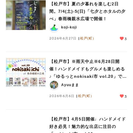
【松戸市】夏の夕暮れを楽しむ2日
間。7/4(土)-5(日)「七夕とホタルの夕
べ」春雨橋親水広場で開催！
koji-koji
2026年6月27日
松戸(町）
3
【松戸市】※雨天中止※6月28日開
催！ハンドメイドもグルメも楽しめる
♪「ゆるっとnokisaki市 vol.20」でお
気に入りとの出会いを
Ayuuまま
2026年6月6日
松戸(町）
3
【松戸市】4月5日開催♩ハンドメイド
好き必見！魅力的な出店に注目の