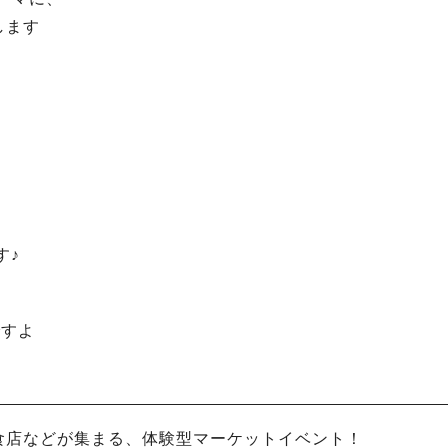
します
す♪
ですよ
食店などが集まる、体験型マーケットイベント！