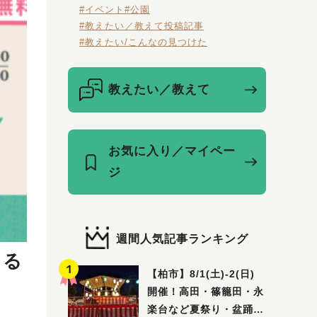
#イベント
#公園
#教えたい／教えて投稿記事
#教えたい/こんなの見つけた
教えたい／教えて
お気に入り／マイペー
ジ
週間人気記事ランキング
くる
【柏市】8/1(土)‐2(日)
開催！高田・篠籠田・永
楽台など夏祭り・盆踊り