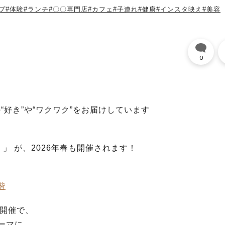
プ
#体験
#ランチ
#〇〇専門店
#カフェ
#子連れ
#健康
#インスタ映え
#美容
0
“好き”や“ワクワク”をお届けしています
ト）」 が、2026年春も開催されます！
階
開催で、
テーマに、