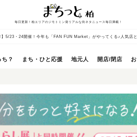
毎日更新！柏エリアのジモトミン発リアルな街ネタニュース毎日満載！
】5/23・24開催！今年も「FAN FUN Market」がやってくる♪人気
う♩
っち？
まち・ひと応援
地元人
開店/閉店
お