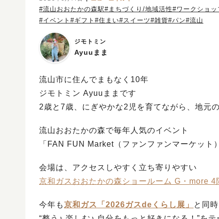
#流山おおたかの森駅
#まちづくり/地域活性
#ワークショッ
#イベント
#ギフト
#住まい
#スイーツ
#雑貨
#パン
#流山
ジモトミン
Ayuuまま
流山市に住んでまもなく10年
ジモトミン Ayuuままです
2歳と7歳、にぎやかな2児を育てながら、地元の
流山おおたかの森で毎年人気のイベント
「FAN FUN Market（ファンファンマーケッ
会場は、アクセスしやすく立ち寄りやすい
京和ガスおおたかの森ショールーム G・more 4
今年も
京和ガス「2026ガスdeくらし展」
と同時
“整う♪ 楽しむ♪ 自分をもっと好きになる！”を