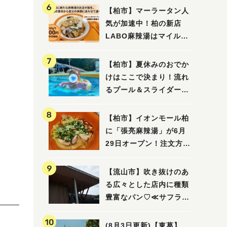
【柏市】マーラータン人
気が加速中！柏の新店
LABO麻辣湯はマイルド
な感じ
【柏市】夏休みのおでか
けはここで決まり！流れ
るプール＆スライダーに
大興奮♪「船戸市民プー
ル」を親子で満喫してき
【柏市】イオンモール柏
ました！
に「張亮麻辣湯」が6月
29日オープン！注文方法
や失敗しないポイントレ
ビュー
【流山市】吹き抜けのあ
る広々とした店内に種類
豊富なパン♡≪サフラン
丘の上店≫
(8月3日更新)【東葛】