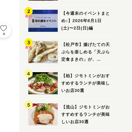
5選
【今週末のイベントまと
め♪】2026年8月1日
(土)〜2日(日)編
4
【松戸市】揚げたての天
ぷらを楽しめる「天ぷら
定食まきの」が、
7/31（金）オープン
【柏】ジモトミンがおす
すめするランチが美味し
いお店30選
【流山】ジモトミンがお
すすめするランチが美味
しいお店30選