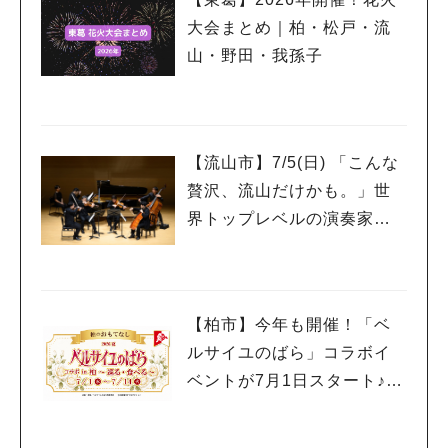
大会まとめ｜柏・松戸・流
山・野田・我孫子
【流山市】7/5(日) 「こんな
贅沢、流山だけかも。」世
界トップレベルの演奏家を
もっと身近に感じるプレミ
アムサロン開催
【柏市】今年も開催！「ベ
ルサイユのばら」コラボイ
ベントが7月1日スタート♪柏
の街を巡って限定グルメや
スイーツを楽しもう