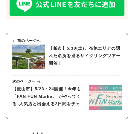
前のページへ
【柏市】5/30(土)、布施エリアの隠
れた名所を巡るサイクリングツアー
開催！
次のページへ
【流山市】5/23・24開催！今年も
「FAN FUN Market」がやってく
る♪人気店と出会える2日間をチェッ
クしよう♩