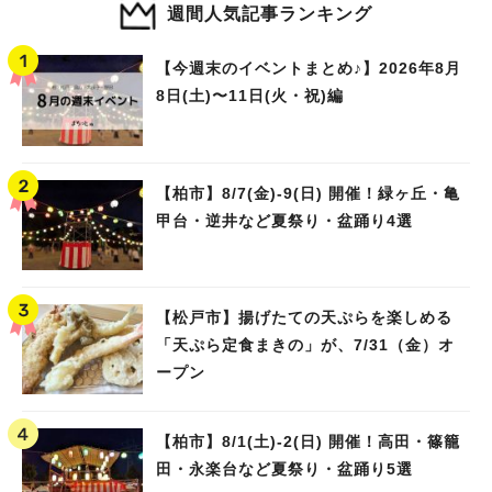
週間人気記事ランキング
【今週末のイベントまとめ♪】2026年8月
8日(土)〜11日(火・祝)編
【柏市】8/7(金)‐9(日) 開催！緑ヶ丘・亀
甲台・逆井など夏祭り・盆踊り4選
【松戸市】揚げたての天ぷらを楽しめる
「天ぷら定食まきの」が、7/31（金）オ
ープン
【柏市】8/1(土)‐2(日) 開催！高田・篠籠
田・永楽台など夏祭り・盆踊り5選