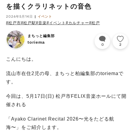
を描くクラリネットの音色
2026年5月14日
イベント
#松戸市
#松戸駅
#音楽
#イベント
#カルチャー
#松戸
まちっと編集部
toriema
0
2
こんにちは。
流山市在住2児の母、まちっと柏編集部のtoriemaで
す。
今回は、5月17日(日) 松戸市
FELIX音楽ホール
にて開
催される
「Ayako Clarinet Recital 2026〜光をたどる航
海〜」をご紹介します。