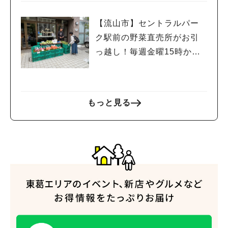
人気のキーワード
【流山市】セントラルパー
#ラーメン
#ショッピング
#カフェ
#スイーツ
#パン
#カレー
#柏駅
ク駅前の野菜直売所がお引
#イベント
#公園
#教えたい／教えて投稿記事
っ越し！毎週金曜15時から
#教えたい/こんなの見つけた
販売中
もっと見る