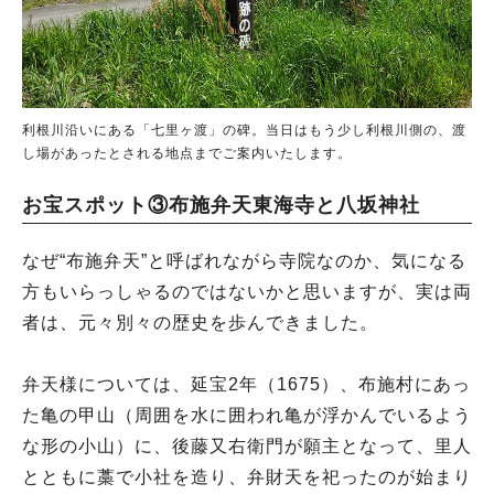
利根川沿いにある「七里ヶ渡」の碑。当日はもう少し利根川側の、渡
し場があったとされる地点までご案内いたします。
お宝スポット③布施弁天東海寺と八坂神社
なぜ“布施弁天”と呼ばれながら寺院なのか、気になる
方もいらっしゃるのではないかと思いますが、実は両
者は、元々別々の歴史を歩んできました。
弁天様については、延宝2年（1675）、布施村にあっ
た亀の甲山（周囲を水に囲われ亀が浮かんでいるよう
な形の小山）に、後藤又右衛門が願主となって、里人
とともに藁で小社を造り、弁財天を祀ったのが始まり