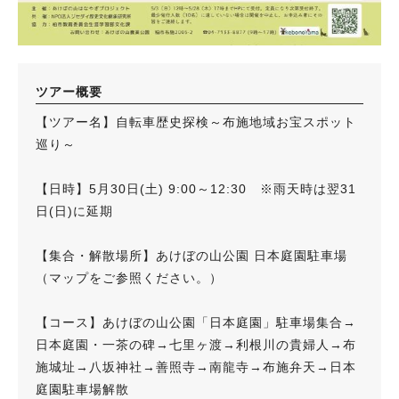
ツアー概要
【ツアー名】自転車歴史探検～布施地域お宝スポット
巡り～
【日時】5月30日(土) 9:00～12:30 ※雨天時は翌31
日(日)に延期
【集合・解散場所】あけぼの山公園 日本庭園駐車場
（マップをご参照ください。）
【コース】あけぼの山公園「日本庭園」駐車場集合→
日本庭園・一茶の碑→七里ヶ渡→利根川の貴婦人→布
施城址→八坂神社→善照寺→南龍寺→布施弁天→日本
庭園駐車場解散