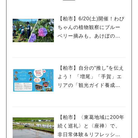
【柏市】6/20(土)開催！わぴ
ちゃんの植物観察にブルー
ベリー摘みも。あけぼの山
農業公園と周辺をめぐるツ
アー
【柏市】自分の“推し”を伝え
よう！ 「増尾」「手賀」エ
リアの「観光ガイド養成講
座」受講生募集！
【柏市】〈東葛地域に200年
続く巡礼〉と〈座禅〉で、
非日常体験＆リフレッシ