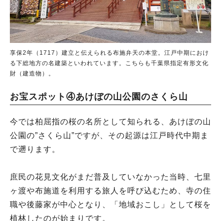
享保2年（1717）建立と伝えられる布施弁天の本堂。江戸中期におけ
る下総地方の名建築といわれています。こちらも千葉県指定有形文化
財（建造物）。
お宝スポット④あけぼの山公園のさくら山
今では柏屈指の桜の名所として知られる、あけぼの山
公園の”さくら山”ですが、その起源は江戸時代中期ま
で遡ります。
庶民の花見文化がまだ普及していなかった当時、七里
ヶ渡や布施道を利用する旅人を呼び込むため、寺の住
職や後藤家が中心となり、「地域おこし」として桜を
植林したのが始まりです。