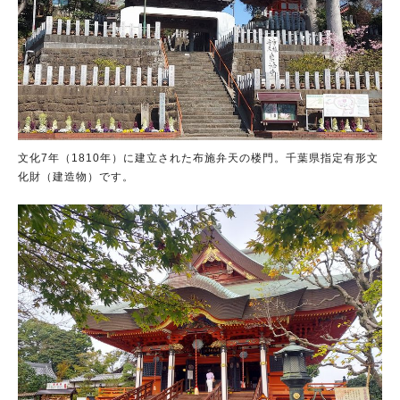
文化7年（1810年）に建立された布施弁天の楼門。千葉県指定有形文
化財（建造物）です。