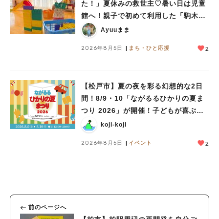
た！」夏休みの救世主♡暑い日は児童
館へ！親子で初めて利用した「駒木台
児童館」レポート
Ayuuまま
2026年8月5日
まち・ひと応援
2
【松戸市】夏の夜を彩る幻想的な2日
間！8/9・10「ながるるひかりの夏ま
つり 2026」が開催！子どもが喜ぶワ
ークショップや限定ヒーローショーも
koji-koji
2026年8月5日
イベント
2
前のページへ