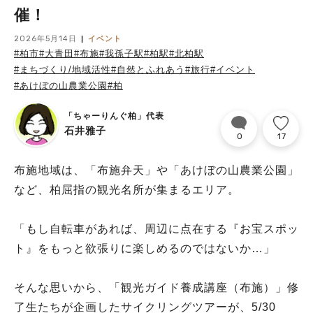
催！
2026年5月14日
イベント
#柏市
#大青田
#布施
#我孫子駅
#柏駅
#北柏駅
#まちづくり/地域活性
#自然とふれあう
#旅行
#イベント
#あけぼの山農業公園
#柏
「ちゃーりんぐ柏」代表
石井雅子
0
17
布施地域は、「布施弁天」や「あけぼの山農業公園」
など、柏屈指の観光名所が集まるエリア。
「もし自転車があれば、周辺に点在する『お宝スポッ
ト』をもっと欲張りに楽しめるのではないか…」
そんな思いから、「観光ガイド養成講座（布施）」修
了生たちが企画したサイクリングツアーが、5/30