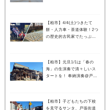
ュ！
【柏市】4/4(土)つきたて
人気のキーワード
餅・人力車・茶道体験！2つ
#ラーメン
#ショッピング
#カフェ
#スイーツ
#パン
#カレー
#柏駅
の歴史的古民家でたっぷり
#イベント
#公園
#教えたい／教えて投稿記事
#教えたい/こんなの見つけた
和体験を！
【柏市】元旦1/1は「春の
海」の生演奏で清々しいス
タートを！ 奉納演奏@戸張
香取神社
【柏市】子どもたちの下校
を見守るサンタ、戸張街道