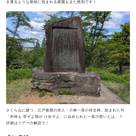
き通るような新緑に包まれる庭園もまた格別です！
さくら山に建つ、江戸後期の俳人・小林一茶の俳文碑。刻まれた句
「米蒔も 罪ぞよ鶏が け合ぞよ」に込められた一茶の想いとは…？
詳細はツアーの解説で！