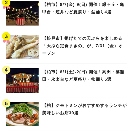
【柏市】8/7(金)‐9(日) 開催！緑ヶ丘・亀
甲台・逆井など夏祭り・盆踊り4選
【松戸市】揚げたての天ぷらを楽しめる
「天ぷら定食まきの」が、7/31（金）オ
ープン
【柏市】8/1(土)‐2(日) 開催！高田・篠籠
田・永楽台など夏祭り・盆踊り5選
【柏】ジモトミンがおすすめするランチが
美味しいお店30選