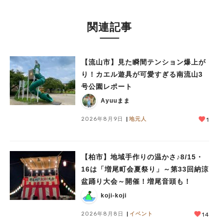
関連記事
【流山市】見た瞬間テンション爆上が
り！カエル遊具が可愛すぎる南流山3
号公園レポート
Ayuuまま
2026年8月9日
地元人
1
【柏市】地域手作りの温かさ♪8/15・
16は「増尾町会夏祭り」～第33回納涼
盆踊り大会～開催！増尾音頭も！
koji-koji
2026年8月8日
イベント
14