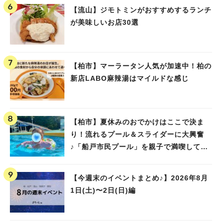
【流山】ジモトミンがおすすめするランチ
が美味しいお店30選
【柏市】マーラータン人気が加速中！柏の
新店LABO麻辣湯はマイルドな感じ
【柏市】夏休みのおでかけはここで決ま
り！流れるプール＆スライダーに大興奮
♪「船戸市民プール」を親子で満喫してき
ました！
【今週末のイベントまとめ♪】2026年8月
1日(土)〜2日(日)編