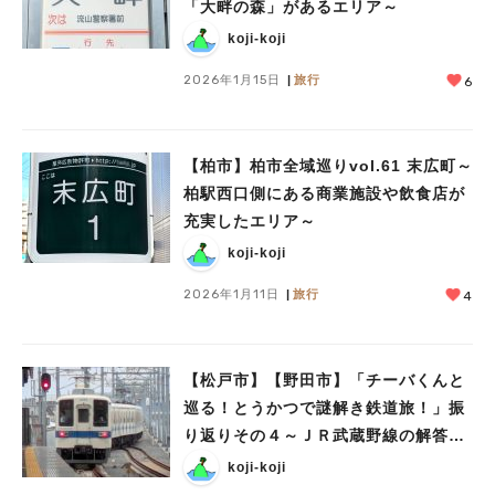
「大畔の森」があるエリア～
koji-koji
2026年1月15日
旅行
6
【柏市】柏市全域巡りvol.61 末広町～
柏駅西口側にある商業施設や飲食店が
充実したエリア～
koji-koji
2026年1月11日
旅行
4
【松戸市】【野田市】「チーバくんと
巡る！とうかつで謎解き鉄道旅！」振
り返りその４～ＪＲ武蔵野線の解答と
東武アーバンパークラインの問題～
koji-koji