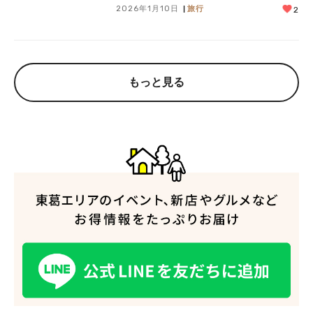
2026年1月10日
旅行
2
もっと見る
人気のキーワード
#ラーメン
#ショッピング
#カフェ
#スイーツ
#パン
#カレー
#柏駅
#イベント
#公園
#教えたい／教えて投稿記事
#教えたい/こんなの見つけた