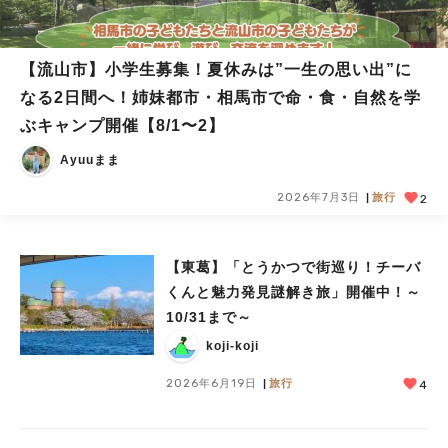
【流山市】小学生募集！夏休みは”一生の思い出”に
なる2日間へ！姉妹都市・相馬市で命・食・自然を学
ぶキャンプ開催【8/1〜2】
Ayuuまま
2026年7月3日
旅行
2
【東葛】「とうかつで街巡り！チーバ
くんと魅力発見謎解き旅」開催中！～
10/31まで～
koji-koji
2026年6月19日
旅行
4