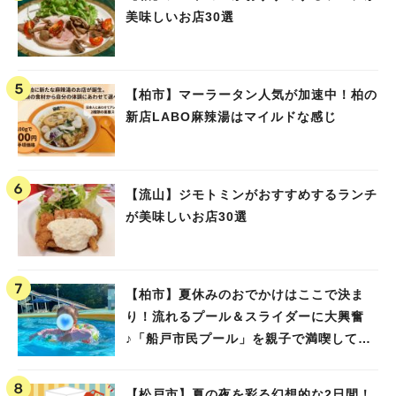
美味しいお店30選
【柏市】マーラータン人気が加速中！柏の
新店LABO麻辣湯はマイルドな感じ
【流山】ジモトミンがおすすめするランチ
が美味しいお店30選
【柏市】夏休みのおでかけはここで決ま
り！流れるプール＆スライダーに大興奮
♪「船戸市民プール」を親子で満喫してき
ました！
【松戸市】夏の夜を彩る幻想的な2日間！