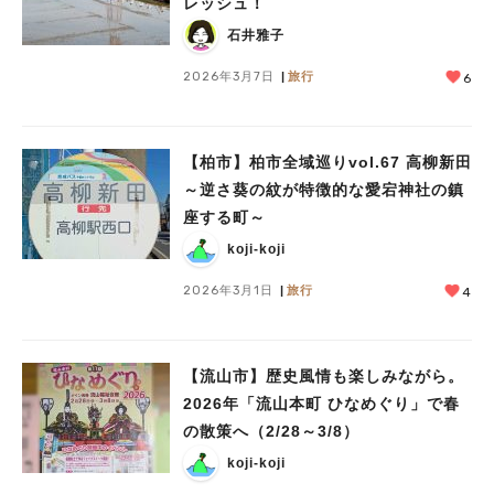
レッシュ！
石井雅子
2026年3月7日
旅行
6
【柏市】柏市全域巡りvol.67 高柳新田
～逆さ葵の紋が特徴的な愛宕神社の鎮
座する町～
koji-koji
2026年3月1日
旅行
4
【流山市】歴史風情も楽しみながら。
2026年「流山本町 ひなめぐり」で春
の散策へ（2/28～3/8）
koji-koji