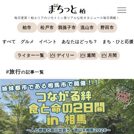
毎日更新！柏エリアのジモトミン発リアルな街ネタニュース毎日満載！
柏市
松戸市
我孫子市
流山市
野田市
すべて
グルメ
イベント
あなたはどっち？
まち・ひと応援
ライター一覧
デイリー
週間
月間
#旅行
の記事一覧