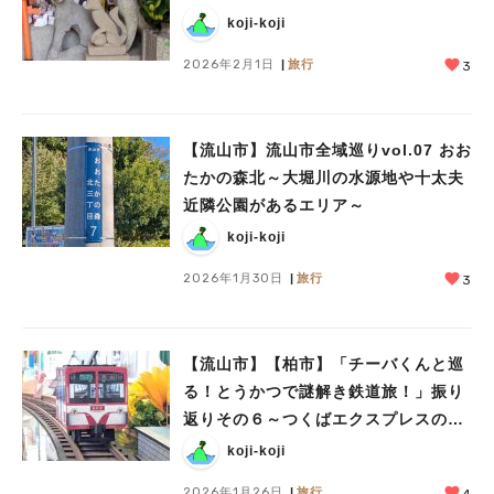
koji-koji
2026年2月1日
旅行
3
【流山市】流山市全域巡りvol.07 おお
たかの森北～大堀川の水源地や十太夫
近隣公園があるエリア～
koji-koji
2026年1月30日
旅行
3
【流山市】【柏市】「チーバくんと巡
る！とうかつで謎解き鉄道旅！」振り
返りその６～つくばエクスプレスの解
答と流鉄流山線の問題～
koji-koji
2026年1月26日
旅行
4