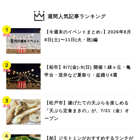
週間人気記事ランキング
【今週末のイベントまとめ♪】2026年8月
8日(土)〜11日(火・祝)編
【柏市】8/7(金)‐9(日) 開催！緑ヶ丘・亀
甲台・逆井など夏祭り・盆踊り4選
【松戸市】揚げたての天ぷらを楽しめる
「天ぷら定食まきの」が、7/31（金）オ
ープン
【柏】ジモトミンがおすすめするランチが