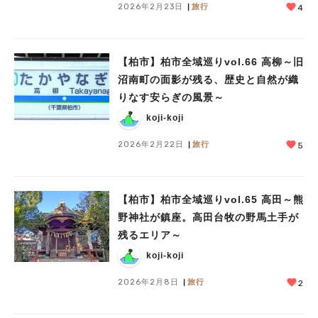
2026年2月23日
旅行
4
【柏市】柏市全域巡りvol.66 高柳～旧
沼南町の面影が残る、歴史と自然が織
りなす安らぎの風景～
koji-koji
2026年2月22日
旅行
5
【柏市】柏市全域巡りvol.65 高田～熊
野神社が鎮座。高田台牧の野馬土手が
残るエリア～
koji-koji
2026年2月8日
旅行
2