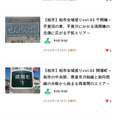
【柏市】柏市全域巡りvol.63 千間橋～
手賀沼の東、手賀川にかかる浅間橋の
北側に広がる干拓エリア～
koji-koji
2026年1月25日
旅行
3
【柏市】柏市全域巡りvol.62 関場町～
柏市の中央部、県道市川柏線と柏印西
線の分岐から始まる両道間のエリア～
koji-koji
2026年1月18日
旅行
3