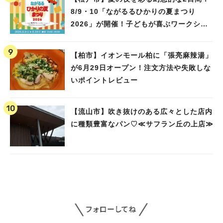
8/9・10「ながるるひかりの夏まつり
2026」が開催！子どもが喜ぶワークショ
ップや限定ヒーローショーも
【柏市】イオンモール柏に「張亮麻辣湯」
が6月29日オープン！注文方法や失敗しな
いポイントレビュー
【流山市】吹き抜けのある広々とした店内
に種類豊富なパン♡≪サフラン丘の上店≫