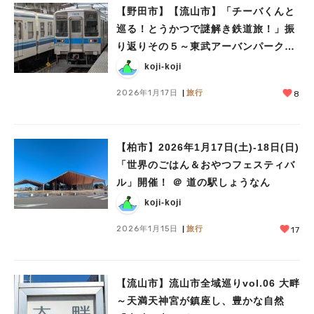
【野田市】【流山市】「チーバくんと
巡る！とうかつで謎解き鉄道旅！」振
り返りその５～東武アーバンパークラ
インの解答とつくばエクスプレスの問
koji-koji
題～
2026年1月17日
旅行
8
【柏市】2026年1月17日(土)-18日(日)
「世界のごはん＆おやつフェスティバ
ル」開催！ ＠ 道の駅しょうなん
koji-koji
2026年1月15日
旅行
17
【流山市】流山市全域巡りvol.06 大畔
～天満天神宮が鎮座し、豊かな自然