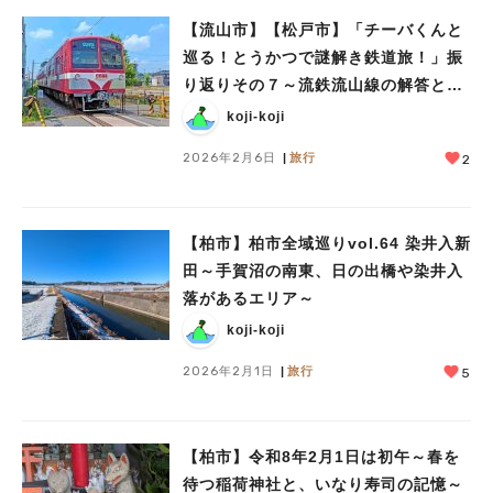
【流山市】【松戸市】「チーバくんと
巡る！とうかつで謎解き鉄道旅！」振
り返りその７～流鉄流山線の解答と京
成松戸線の問題～
koji-koji
2026年2月6日
旅行
2
【柏市】柏市全域巡りvol.64 染井入新
田～手賀沼の南東、日の出橋や染井入
落があるエリア～
koji-koji
2026年2月1日
旅行
5
【柏市】令和8年2月1日は初午～春を
待つ稲荷神社と、いなり寿司の記憶～