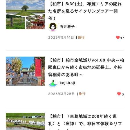
【柏市】5/30(土)、布施エリアの隠れ
た名所を巡るサイクリングツアー開
催！
石井雅子
2026年5月14日
旅行
17
【柏市】柏市全域巡りvol.68 中央～柏
駅東口から続く市街地の延長上。小松
翁稲荷のある町～
koji-koji
2026年3月28日
旅行
3
【柏市】〈東葛地域に200年続く巡
礼〉と〈座禅〉で、非日常体験＆リフ