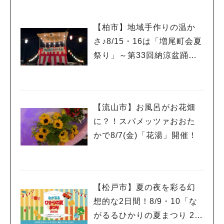
【柏市】地域手作りの温か
さ♪8/15・16は「増尾町会夏
祭り」～第33回納涼盆踊り
大会～開催！増尾音頭も！
【流山市】お風呂がお花畑
に？！スパメッツァおおた
かで8/7(金)「花湯」開催！
【松戸市】夏の夜を彩る幻
想的な2日間！8/9・10「な
がるるひかりの夏まつり 20