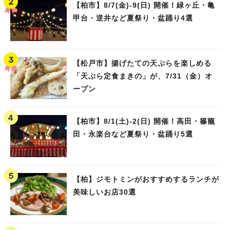
【柏市】8/7(金)‐9(日) 開催！緑ヶ丘・亀
甲台・逆井など夏祭り・盆踊り4選
【松戸市】揚げたての天ぷらを楽しめる
「天ぷら定食まきの」が、7/31（金）オ
ープン
【柏市】8/1(土)‐2(日) 開催！高田・篠籠
田・永楽台など夏祭り・盆踊り5選
【柏】ジモトミンがおすすめするランチが
美味しいお店30選