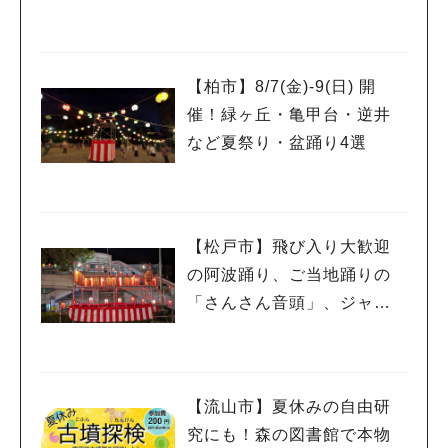
26」が開催！子どもが喜ぶ
ワークショップや限定ヒー
ローショーも
【柏市】8/7(金)‐9(日) 開
催！緑ヶ丘・亀甲台・逆井
など夏祭り・盆踊り4選
【松戸市】飛び入り大歓迎
の阿波踊り、ご当地踊りの
「さんさん音頭」、ジャ
ズ、キッチンカーも！「小
金宿まつり」8/28-30開催！
【流山市】夏休みの自由研
究にも！森の図書館で本物