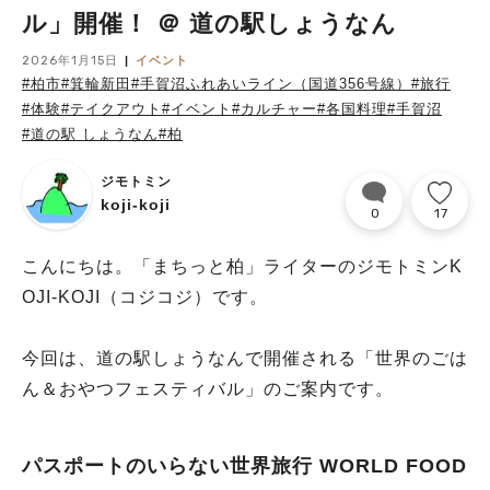
ル」開催！ ＠ 道の駅しょうなん
2026年1月15日
イベント
#柏市
#箕輪新田
#手賀沼ふれあいライン（国道356号線）
#旅行
#体験
#テイクアウト
#イベント
#カルチャー
#各国料理
#手賀沼
#道の駅 しょうなん
#柏
ジモトミン
koji-koji
0
17
こんにちは。「まちっと柏」ライターのジモトミンK
OJI-KOJI（コジコジ）です。
今回は、道の駅しょうなんで開催される「世界のごは
ん＆おやつフェスティバル」のご案内です。
パスポートのいらない世界旅行 WORLD FOOD