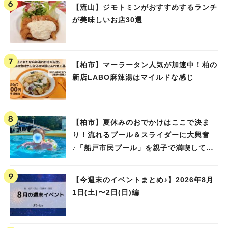
【流山】ジモトミンがおすすめするランチ
が美味しいお店30選
【柏市】マーラータン人気が加速中！柏の
新店LABO麻辣湯はマイルドな感じ
【柏市】夏休みのおでかけはここで決ま
り！流れるプール＆スライダーに大興奮
♪「船戸市民プール」を親子で満喫してき
ました！
【今週末のイベントまとめ♪】2026年8月
1日(土)〜2日(日)編