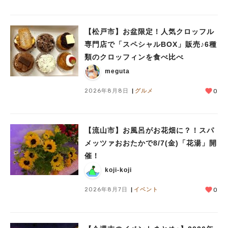
【松戸市】お盆限定！人気クロッフル
専門店で「スペシャルBOX」販売♪6種
類のクロッフィンを食べ比べ
meguta
2026年8月8日
グルメ
0
人気のキーワード
【流山市】お風呂がお花畑に？！スパ
#ラーメン
#ショッピング
#カフェ
#スイーツ
#パン
#カレー
#柏駅
メッツァおおたかで8/7(金)「花湯」開
#イベント
#公園
#教えたい／教えて投稿記事
#教えたい/こんなの見つけた
催！
koji-koji
2026年8月7日
イベント
0