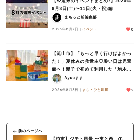
【今週末のイベントまとめ♪】2026年
8月8日(土)〜11日(火・祝)編
まちっと柏編集部
2026年8月7日
イベント
0
【流山市】「もっと早く行けばよかっ
た！」夏休みの救世主♡暑い日は児童
館へ！親子で初めて利用した「駒木台
児童館」レポート
Ayuuまま
2026年8月5日
まち・ひと応援
2
前のページへ
【柏市】ジモト風景 〜東と西、冬