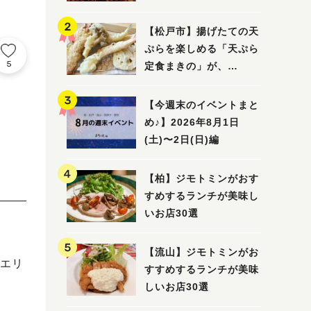
5選
【松戸市】揚げたての天
ぷらを楽しめる「天ぷら
5
定食まきの」が、
7/31（金）オープン
【今週末のイベントまと
め♪】2026年8月1日
(土)〜2日(日)編
【柏】ジモトミンがおす
すめするランチが美味し
いお店30選
【流山】ジモトミンがお
エリ
すすめするランチが美味
しいお店30選