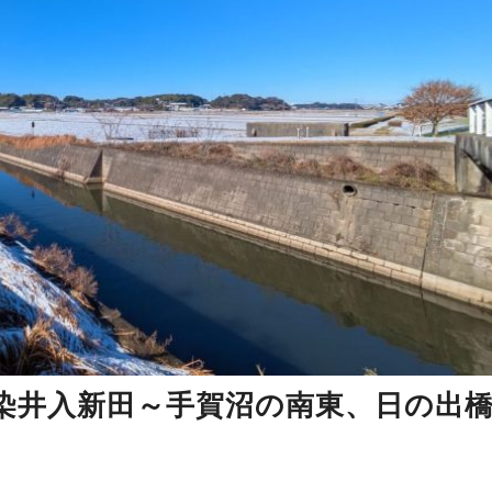
4 染井入新田～手賀沼の南東、日の出