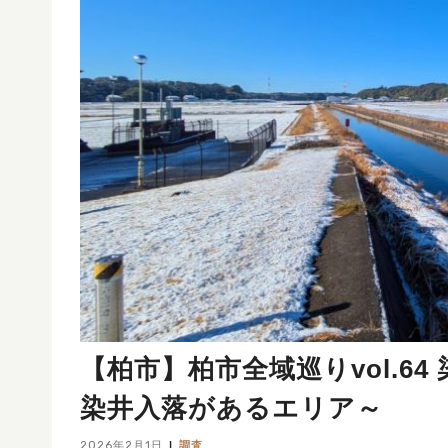
【柏市】柏市全域巡りvol.6
染井入落があるエリア～
2026年2月1日
調査