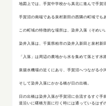
地図上では、手賀中学校から真北に進んで手賀
手賀沼の南端である泉村新田の西隣の町域でも
この町域の特徴的な場所は、染井入落（そめい
染井入落は、千葉県柏市の染井入新田と泉村新
「入落」は周辺の農地から水を集めて落とす水
泉揚水機場の近くにあり、手賀沼へつながる小
そして染井入落にかかる橋が日の出橋。
日の出橋は染井入落が手賀沼に合流するすぐ手
道沿いに曙橋方面に行く時には通っているはず