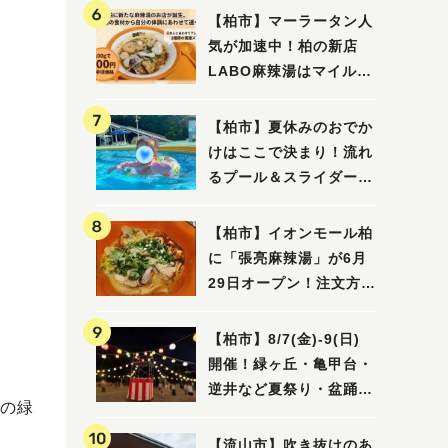
【柏市】マーラータン人
気が加速中！柏の新店
LABO麻辣湯はマイルド
な感じ
【柏市】夏休みのおでか
けはここで決まり！流れ
るプール＆スライダーに
大興奮♪「船戸市民プー
ル」を親子で満喫してき
【柏市】イオンモール柏
ました！
に「張亮麻辣湯」が6月
29日オープン！注文方法
や失敗しないポイントレ
ビュー
【柏市】8/7(金)‐9(日)
開催！緑ヶ丘・亀甲台・
逆井など夏祭り・盆踊り
の緑
4選
【流山市】吹き抜けのあ