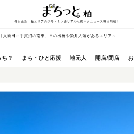
毎日更新！柏エリアのジモトミン発リアルな街ネタニュース毎日満載！
4 染井入新田～手賀沼の南東、日の出橋や染井入落があるエリア～
っち？
まち・ひと応援
地元人
開店/閉店
お