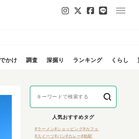
でかけ
調査
深掘り
ランキング
くらし
人気おすすめタグ
#ラーメン
#ショッピング
#カフェ
#スイーツ
#パン
#カレー
#柏駅