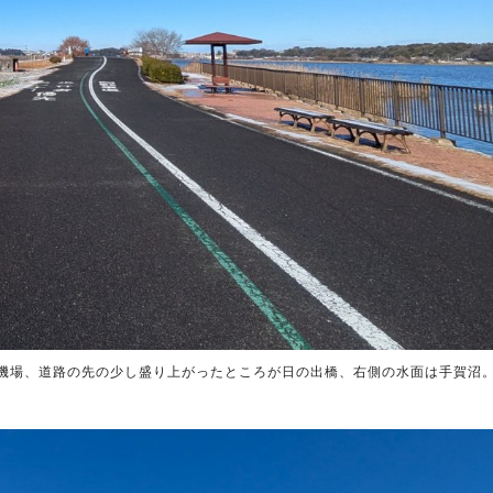
機場、道路の先の少し盛り上がったところが日の出橋、右側の水面は手賀沼