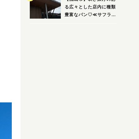
る広々とした店内に種類
豊富なパン♡≪サフラン
丘の上店≫