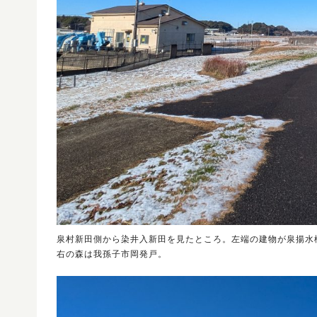
泉村新田側から染井入新田を見たところ。左端の建物が泉揚水
右の森は我孫子市岡発戸。