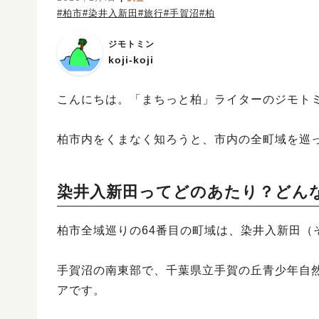
#柏市
#染井入新田
#旅行
#手賀沼
#柏
ジモトミン
koji-koji
こんにちは。「まちっと柏」ライターのジモトミンK
柏市内をくまなく知ろうと、市内の全町域を巡っ
染井入新田ってどのあたり？どん
柏市全域巡りの64番目の町域は、染井入新田（
手賀沼の南東部で、千葉県立手賀の丘青少年自
アです。