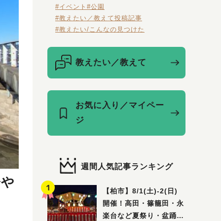
#イベント
#公園
#教えたい／教えて投稿記事
#教えたい/こんなの見つけた
教えたい／教えて
お気に入り／マイペー
ジ
週間人気記事ランキング
橋や
【柏市】8/1(土)‐2(日)
開催！高田・篠籠田・永
楽台など夏祭り・盆踊り