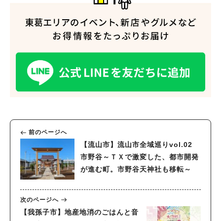
前のページへ
【流山市】流山市全域巡りvol.02
市野谷～ＴＸで激変した、都市開発
が進む町。市野谷天神社も移転～
次のページへ
【我孫子市】地産地消のごはんと音