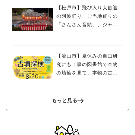
【松戸市】飛び入り大歓迎
の阿波踊り、ご当地踊りの
「さんさん音頭」、ジャ
ズ、キッチンカーも！「小
金宿まつり」8/28-30開催！
【流山市】夏休みの自由研
究にも！森の図書館で本物
の埴輪を見て、本物の古墳
を探検しよう♪
もっと見る