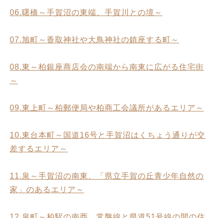
06.曙橋～手賀沼の東端、手賀川との境～
07.旭町～香取神社や大鳥神社の鎮座する町～
08.東～柏銀座商店会の南端から南東に広がる住宅街
～
09.東上町～柏郵便局や柏商工会議所があるエリア～
10.東台本町～国道16号と手賀沼はくちょう通りが交
差するエリア～
11.泉～手賀沼の南東、「県立手賀の丘青少年自然の
家」のあるエリア～
12.泉町～柏駅の南西、常磐線と県道51号線の間の住