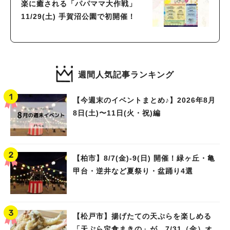
楽に癒される「パパママ大作戦」
11/29(土) 手賀沼公園で初開催！
週間人気記事ランキング
【今週末のイベントまとめ♪】2026年8月
8日(土)〜11日(火・祝)編
【柏市】8/7(金)‐9(日) 開催！緑ヶ丘・亀
甲台・逆井など夏祭り・盆踊り4選
【松戸市】揚げたての天ぷらを楽しめる
「天ぷら定食まきの」が、7/31（金）オ