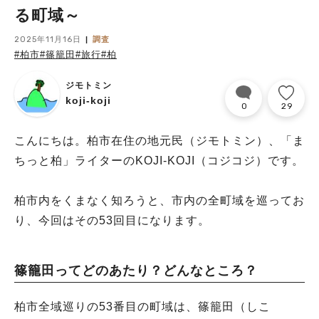
る町域～
2025年11月16日
調査
#柏市
#篠籠田
#旅行
#柏
ジモトミン
koji-koji
0
29
こんにちは。柏市在住の地元民（ジモトミン）、「ま
ちっと柏」ライターのKOJI-KOJI（コジコジ）です。
柏市内をくまなく知ろうと、市内の全町域を巡ってお
り、今回はその53回目になります。
篠籠田ってどのあたり？どんなところ？
柏市全域巡りの53番目の町域は、篠籠田（しこ