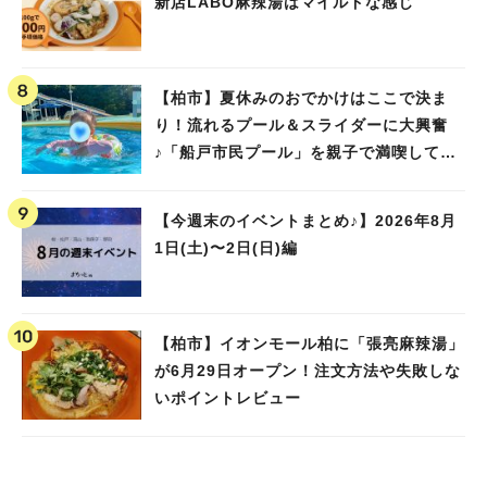
新店LABO麻辣湯はマイルドな感じ
【柏市】夏休みのおでかけはここで決ま
り！流れるプール＆スライダーに大興奮
♪「船戸市民プール」を親子で満喫してき
ました！
【今週末のイベントまとめ♪】2026年8月
1日(土)〜2日(日)編
【柏市】イオンモール柏に「張亮麻辣湯」
が6月29日オープン！注文方法や失敗しな
いポイントレビュー