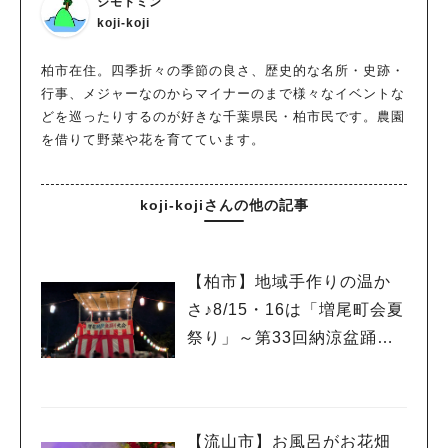
ジモトミン
koji-koji
柏市在住。四季折々の季節の良さ、歴史的な名所・史跡・
行事、メジャーなのからマイナーのまで様々なイベントな
どを巡ったりするのが好きな千葉県民・柏市民です。農園
を借りて野菜や花を育てています。
koji-kojiさんの他の記事
【柏市】地域手作りの温か
さ♪8/15・16は「増尾町会夏
祭り」～第33回納涼盆踊り
大会～開催！増尾音頭も！
【流山市】お風呂がお花畑