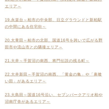
エリア～
19.永楽台～柏市の中央部、日立グラウンドと新柏駅
の中間にある住宅街～
20.大青田～柏市の北部、国道16号を跨いで広がる野
田市や流山市との隣接エリア～
21.大井～手賀沼の南西、将門伝説の残る町～
22.大井新田～手賀沼の南西、「黄金の亀」や「鼻喰
い田」があるエリア～
23.大島田～国道16号沿い、セブンパークアリオ柏や
沼南庁舎があるエリア～