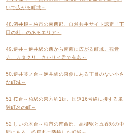
いで広がる町域～
48.酒井根～柏市の南西部、自然共生サイト認定「下
田の杜」のあるエリア～
49.逆井～逆井駅の西から南西に広がる町域。観音
寺、カタクリ、さかサイ君で有名～
50.逆井藤ノ台～逆井駅の東側にある丁目のない小さ
な町域～
51 桜台～柏駅の東方約1㎞、国道16号線に接する単
独町名の町～
52 しいの木台～柏市の南西部、高柳駅と五香駅の中
間にある、松戸市に隣接した町域～