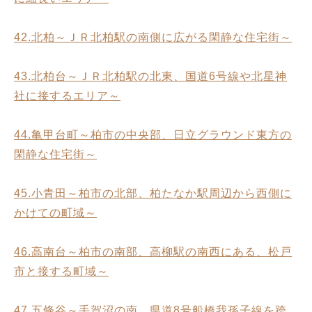
42.北柏～ＪＲ北柏駅の南側に広がる閑静な住宅街～
43.北柏台～ＪＲ北柏駅の北東、国道6号線や北星神
社に接するエリア～
44.亀甲台町～柏市の中央部、日立グラウンド東方の
閑静な住宅街～
45.小青田～柏市の北部、柏たなか駅周辺から西側に
かけての町域～
46.高南台～柏市の南部、高柳駅の南西にある、松戸
市と接する町域～
47.五條谷～手賀沼の南、県道8号船橋我孫子線を跨