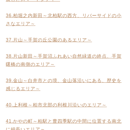
36.柏堀之内新田～北柏駅の西方、リバーサイドの小
さなエリア～
37.片山～手賀の丘公園のあるエリア～
38.片山新田～手賀沼ふれあい自然緑道の終点、手賀
曙橋の南側のエリア～
39.金山～白井市との境、金山落沿いにある、歴史を
感じるエリア～
40.上利根～柏市北部の利根川沿いのエリア～
41.かやの町～柏駅と豊四季駅の中間に位置する南北
に細長いエリア～