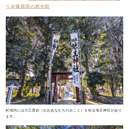
り＠篠籠田の西光院
町域内には大己貴命（おおあなむちのみこと）を祀る地主神社があり
ます。