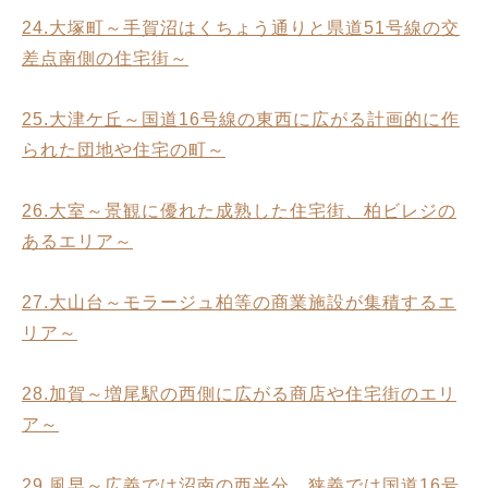
24.大塚町～手賀沼はくちょう通りと県道51号線の交
差点南側の住宅街～
25.大津ケ丘～国道16号線の東西に広がる計画的に作
られた団地や住宅の町～
26.大室～景観に優れた成熟した住宅街、柏ビレジの
あるエリア～
27.大山台～モラージュ柏等の商業施設が集積するエ
リア～
28.加賀～増尾駅の西側に広がる商店や住宅街のエリ
ア～
29.風早～広義では沼南の西半分、狭義では国道16号