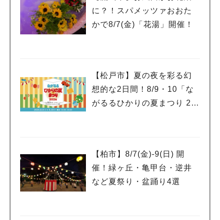
に？！スパメッツァおおた
かで8/7(金)「花湯」開催！
【松戸市】夏の夜を彩る幻
想的な2日間！8/9・10「な
がるるひかりの夏まつり 20
26」が開催！子どもが喜ぶ
ワークショップや限定ヒー
ローショーも
【柏市】8/7(金)‐9(日) 開
催！緑ヶ丘・亀甲台・逆井
など夏祭り・盆踊り4選