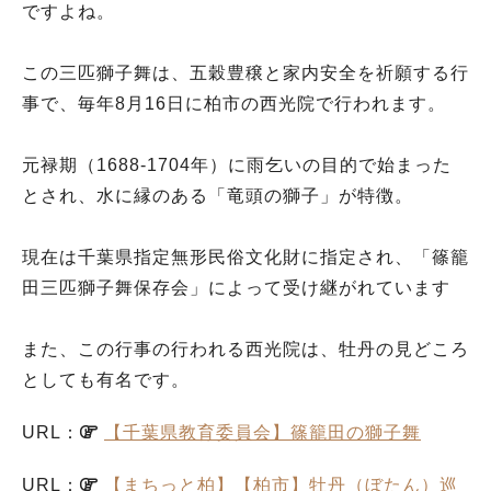
ですよね。
この三匹獅子舞は、五穀豊穣と家内安全を祈願する行
事で、毎年8月16日に柏市の西光院で行われます。
元禄期（1688-1704年）に雨乞いの目的で始まった
とされ、水に縁のある「竜頭の獅子」が特徴。
現在は千葉県指定無形民俗文化財に指定され、「篠籠
田三匹獅子舞保存会」によって受け継がれています
また、この行事の行われる西光院は、牡丹の見どころ
としても有名です。
URL：
【千葉県教育委員会】篠籠田の獅子舞
URL：
【まちっと柏】【柏市】牡丹（ぼたん）巡