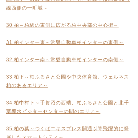
線西側の一町域～
30.柏～柏駅の東側に広がる柏中央部の中心街～
31.柏インター東～常磐自動車柏インターの東側～
32.柏インター南～常磐自動車柏インターの南側～
33.柏下～柏ふるさと公園や中央体育館、ウェルネス
柏のあるエリア～
34.柏中村下～手賀沼の西端、柏ふるさと公園と北千
葉導水ビジターセンターの間のエリア～
35.柏の葉～つくばエキスプレス開通以降飛躍的に発
展したスマートシティ～