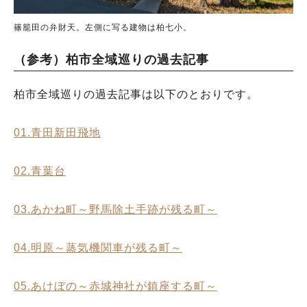
篠籠田の弁財天。左側に写る建物は柏七小。
（参考）柏市全域巡りの過去記事
柏市全域巡りの過去記事は以下のとおりです。
01.青田新田飛地
02.青葉台
03.あかね町～野馬除土手跡が残る町～
04.明原～蒸気機関車が残る町～
05.あけぼの～赤城神社が鎮座する町～