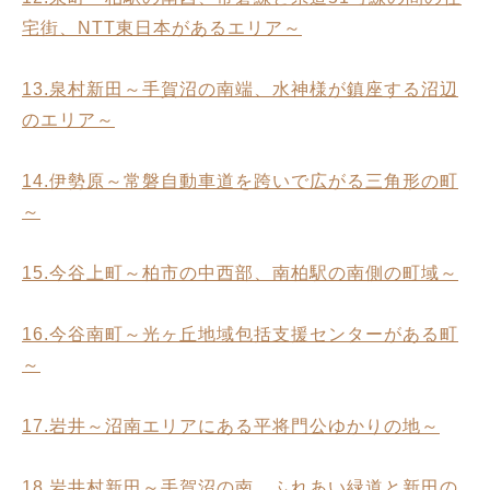
宅街、NTT東日本があるエリア～
13.泉村新田～手賀沼の南端、水神様が鎮座する沼辺
のエリア～
14.伊勢原～常磐自動車道を跨いで広がる三角形の町
～
15.今谷上町～柏市の中西部、南柏駅の南側の町域～
16.今谷南町～光ヶ丘地域包括支援センターがある町
～
17.岩井～沼南エリアにある平将門公ゆかりの地～
18.岩井村新田～手賀沼の南、ふれあい緑道と新田の