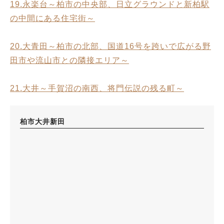
19.永楽台～柏市の中央部、日立グラウンドと新柏駅
の中間にある住宅街～
20.大青田～柏市の北部、国道16号を跨いで広がる野
田市や流山市との隣接エリア～
21.大井～手賀沼の南西、将門伝説の残る町～
柏市大井新田