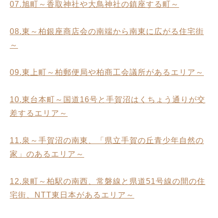
07.旭町～香取神社や大鳥神社の鎮座する町～
08.東～柏銀座商店会の南端から南東に広がる住宅街
～
09.東上町～柏郵便局や柏商工会議所があるエリア～
10.東台本町～国道16号と手賀沼はくちょう通りが交
差するエリア～
11.泉～手賀沼の南東、「県立手賀の丘青少年自然の
家」のあるエリア～
12.泉町～柏駅の南西、常磐線と県道51号線の間の住
宅街、NTT東日本があるエリア～