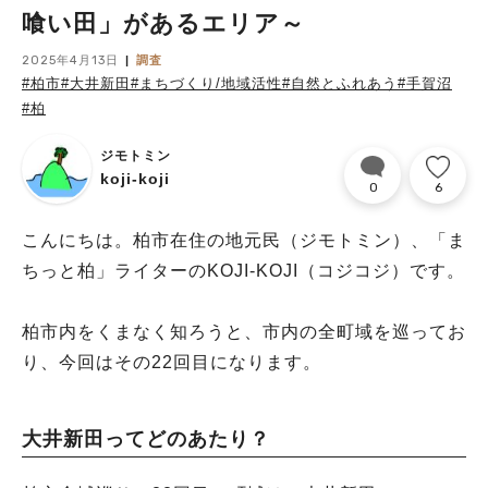
喰い田」があるエリア～
2025年4月13日
調査
#柏市
#大井新田
#まちづくり/地域活性
#自然とふれあう
#手賀沼
#柏
ジモトミン
koji-koji
0
6
こんにちは。柏市在住の地元民（ジモトミン）、「ま
ちっと柏」ライターのKOJI-KOJI（コジコジ）です。
柏市内をくまなく知ろうと、市内の全町域を巡ってお
り、今回はその22回目になります。
大井新田ってどのあたり？