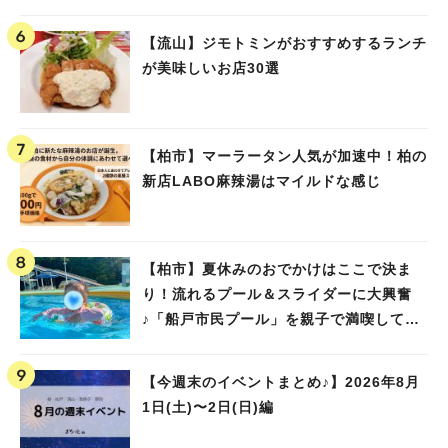
【流山】ジモトミンがおすすめするランチ
が美味しいお店30選
【柏市】マーラータン人気が加速中！柏の
新店LABO麻辣湯はマイルドな感じ
【柏市】夏休みのおでかけはここで決ま
り！流れるプール＆スライダーに大興奮
♪「船戸市民プール」を親子で満喫してき
ました！
【今週末のイベントまとめ♪】2026年8月
1日(土)〜2日(日)編