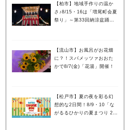
【柏市】地域手作りの温か
さ♪8/15・16は「増尾町会夏
祭り」～第33回納涼盆踊り
大会～開催！増尾音頭も！
【流山市】お風呂がお花畑
に？！スパメッツァおおた
かで8/7(金)「花湯」開催！
【松戸市】夏の夜を彩る幻
想的な2日間！8/9・10「な
がるるひかりの夏まつり 20
26」が開催！子どもが喜ぶ
ワークショップや限定ヒー