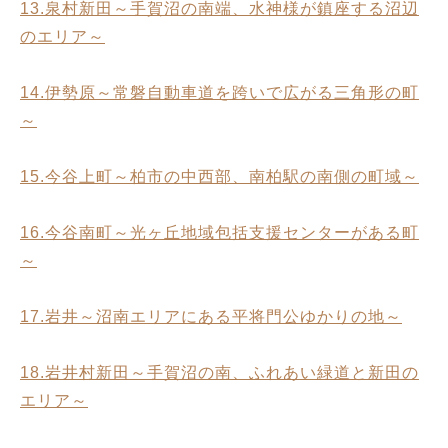
13.泉村新田～手賀沼の南端、水神様が鎮座する沼辺
のエリア～
14.伊勢原～常磐自動車道を跨いで広がる三角形の町
～
15.今谷上町～柏市の中西部、南柏駅の南側の町域～
16.今谷南町～光ヶ丘地域包括支援センターがある町
～
17.岩井～沼南エリアにある平将門公ゆかりの地～
18.岩井村新田～手賀沼の南、ふれあい緑道と新田の
エリア～