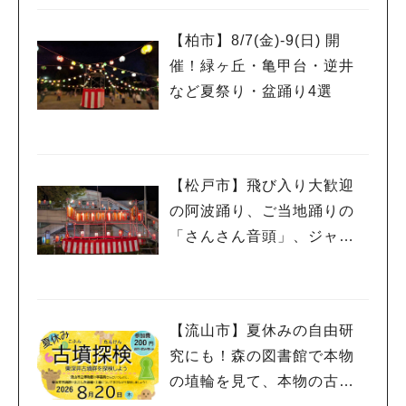
ローショーも
【柏市】8/7(金)‐9(日) 開
催！緑ヶ丘・亀甲台・逆井
など夏祭り・盆踊り4選
【松戸市】飛び入り大歓迎
の阿波踊り、ご当地踊りの
人気のキーワード
「さんさん音頭」、ジャ
#ラーメン
#ショッピング
#カフェ
#スイーツ
#パン
#カレー
#柏駅
ズ、キッチンカーも！「小
#イベント
#公園
#教えたい／教えて投稿記事
金宿まつり」8/28-30開催！
#教えたい/こんなの見つけた
【流山市】夏休みの自由研
究にも！森の図書館で本物
の埴輪を見て、本物の古墳