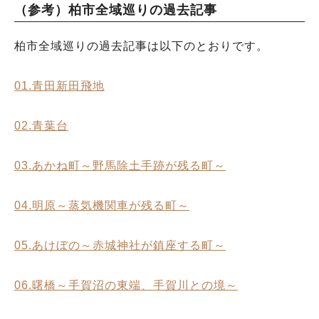
（参考）柏市全域巡りの過去記事
柏市全域巡りの過去記事は以下のとおりです。
01.青田新田飛地
02.青葉台
03.あかね町～野馬除土手跡が残る町～
04.明原～蒸気機関車が残る町～
05.あけぼの～赤城神社が鎮座する町～
06.曙橋～手賀沼の東端、手賀川との境～