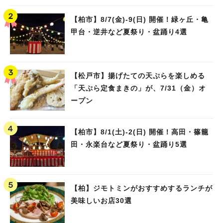
【柏市】8/7(金)‐9(日) 開催！緑ヶ丘・亀
甲台・逆井など夏祭り・盆踊り4選
【松戸市】揚げたての天ぷらを楽しめる
「天ぷら定食まきの」が、7/31（金）オ
ープン
【柏市】8/1(土)‐2(日) 開催！高田・篠籠
田・永楽台など夏祭り・盆踊り5選
【柏】ジモトミンがおすすめするランチが
美味しいお店30選