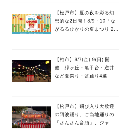
【松戸市】夏の夜を彩る幻
想的な2日間！8/9・10「な
がるるひかりの夏まつり 20
26」が開催！子どもが喜ぶ
ワークショップや限定ヒー
ローショーも
【柏市】8/7(金)‐9(日) 開
催！緑ヶ丘・亀甲台・逆井
など夏祭り・盆踊り4選
【松戸市】飛び入り大歓迎
の阿波踊り、ご当地踊りの
「さんさん音頭」、ジャ
ズ、キッチンカーも！「小