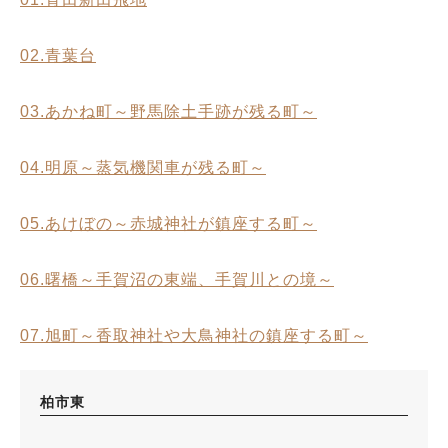
02.青葉台
03.あかね町～野馬除土手跡が残る町～
04.明原～蒸気機関車が残る町～
05.あけぼの～赤城神社が鎮座する町～
06.曙橋～手賀沼の東端、手賀川との境～
07.旭町～香取神社や大鳥神社の鎮座する町～
柏市東