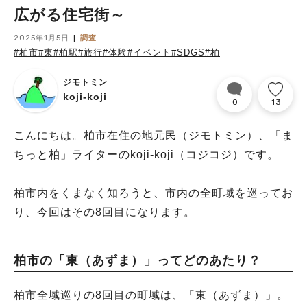
広がる住宅街～
2025年1月5日
調査
#柏市
#東
#柏駅
#旅行
#体験
#イベント
#SDGS
#柏
ジモトミン
koji-koji
0
13
こんにちは。柏市在住の地元民（ジモトミン）、「ま
ちっと柏」ライターのkoji-koji（コジコジ）です。
柏市内をくまなく知ろうと、市内の全町域を巡ってお
り、今回はその8回目になります。
柏市の「東（あずま）」ってどのあたり？
柏市全域巡りの8回目の町域は、「東（あずま）」。