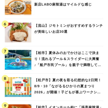
新店LABO麻辣湯はマイルドな感じ
【流山】ジモトミンがおすすめするランチ
が美味しいお店30選
【柏市】夏休みのおでかけはここで決ま
り！流れるプール＆スライダーに大興奮
♪「船戸市民プール」を親子で満喫してき
ました！
【松戸市】夏の夜を彩る幻想的な2日間！
8/9・10「ながるるひかりの夏まつり
2026」が開催！子どもが喜ぶワークショ
ップや限定ヒーローショーも
【柏市】イオンモール柏に「張亮麻辣湯」