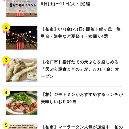
8日(土)〜11日(火・祝)編
【柏市】8/7(金)‐9(日) 開催！緑ヶ丘・亀
甲台・逆井など夏祭り・盆踊り4選
【松戸市】揚げたての天ぷらを楽しめる
「天ぷら定食まきの」が、7/31（金）オ
ープン
【柏】ジモトミンがおすすめするランチが
美味しいお店30選
【柏市】マーラータン人気が加速中！柏の