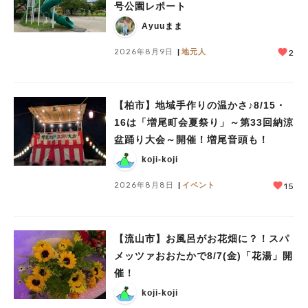
号公園レポート
人気のキーワード
Ayuuまま
#ラーメン
#ショッピング
#カフェ
#スイーツ
#パン
#カレー
#柏駅
#イベント
#公園
#教えたい／教えて投稿記事
2026年8月9日
地元人
2
#教えたい/こんなの見つけた
【柏市】地域手作りの温かさ♪8/15・
16は「増尾町会夏祭り」～第33回納涼
盆踊り大会～開催！増尾音頭も！
koji-koji
2026年8月8日
イベント
15
【流山市】お風呂がお花畑に？！スパ
メッツァおおたかで8/7(金)「花湯」開
催！
koji-koji