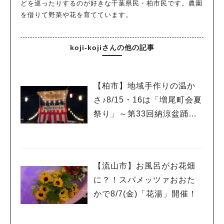
どを巡ったりするのが好きな千葉県民・柏市民です。農園
を借りて野菜や花を育てています。
koji-kojiさんの他の記事
【柏市】地域手作りの温か
さ♪8/15・16は「増尾町会夏
祭り」～第33回納涼盆踊り
大会～開催！増尾音頭も！
【流山市】お風呂がお花畑
に？！スパメッツァおおた
かで8/7(金)「花湯」開催！