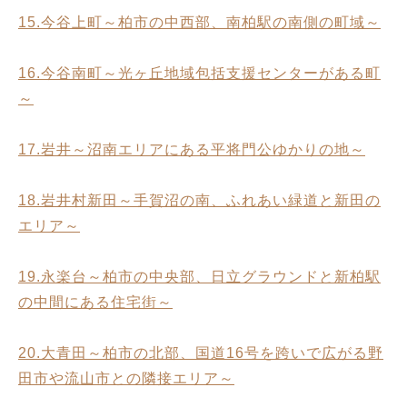
15.今谷上町～柏市の中西部、南柏駅の南側の町域～
16.今谷南町～光ヶ丘地域包括支援センターがある町
～
17.岩井～沼南エリアにある平将門公ゆかりの地～
18.岩井村新田～手賀沼の南、ふれあい緑道と新田の
エリア～
19.永楽台～柏市の中央部、日立グラウンドと新柏駅
の中間にある住宅街～
20.大青田～柏市の北部、国道16号を跨いで広がる野
田市や流山市との隣接エリア～