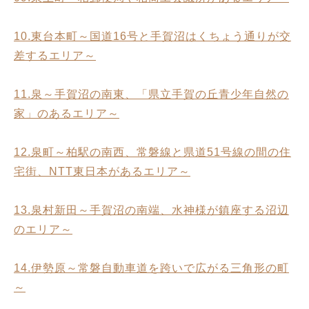
10.東台本町～国道16号と手賀沼はくちょう通りが交
差するエリア～
11.泉～手賀沼の南東、「県立手賀の丘青少年自然の
家」のあるエリア～
12.泉町～柏駅の南西、常磐線と県道51号線の間の住
宅街、NTT東日本があるエリア～
13.泉村新田～手賀沼の南端、水神様が鎮座する沼辺
のエリア～
14.伊勢原～常磐自動車道を跨いで広がる三角形の町
～