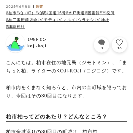
2025年6月8日
調査
#柏市
#柏（町）
#柏駅
#国道16号
#水戸街道
#図書館
#市役所
#柏二番街商店会
#柏モディ
#柏マルイ
#ウラカシ
#柏神社
#諏訪神社
ジモトミン
koji-koji
0
16
こんにちは。柏市在住の地元民（ジモトミン）、「ま
ちっと柏」ライターのKOJI-KOJI（コジコジ）です。
柏市内をくまなく知ろうと、市内の全町域を巡ってお
り、今回はその30回目になります。
柏市柏ってどのあたり？どんなところ？
柏市全域巡りの30回目の町域は、柏市柏。