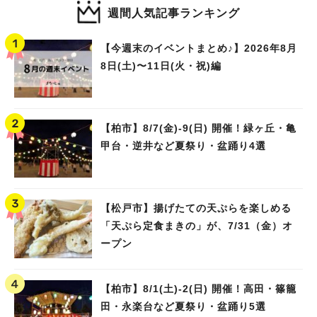
週間人気記事ランキング
【今週末のイベントまとめ♪】2026年8月
8日(土)〜11日(火・祝)編
【柏市】8/7(金)‐9(日) 開催！緑ヶ丘・亀
甲台・逆井など夏祭り・盆踊り4選
【松戸市】揚げたての天ぷらを楽しめる
「天ぷら定食まきの」が、7/31（金）オ
ープン
【柏市】8/1(土)‐2(日) 開催！高田・篠籠
田・永楽台など夏祭り・盆踊り5選