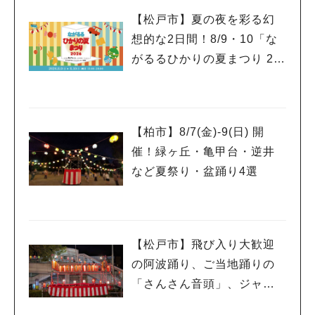
【松戸市】夏の夜を彩る幻
想的な2日間！8/9・10「な
がるるひかりの夏まつり 20
26」が開催！子どもが喜ぶ
ワークショップや限定ヒー
ローショーも
【柏市】8/7(金)‐9(日) 開
人気のキーワード
催！緑ヶ丘・亀甲台・逆井
など夏祭り・盆踊り4選
#ラーメン
#ショッピング
#カフェ
#スイーツ
#パン
#カレー
#柏駅
#イベント
#公園
#教えたい／教えて投稿記事
#教えたい/こんなの見つけた
【松戸市】飛び入り大歓迎
の阿波踊り、ご当地踊りの
「さんさん音頭」、ジャ
ズ、キッチンカーも！「小