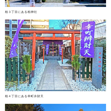
柏３丁目にある柏神社
柏４丁目にある幸町弁財天