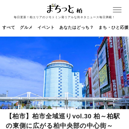
毎日更新！柏エリアのジモトミン発リアルな街ネタニュース毎日満載！
すべて
グルメ
イベント
あなたはどっち？
まち・ひと応援
【柏市】柏市全域巡りvol.30 柏～柏駅
の東側に広がる柏中央部の中心街～