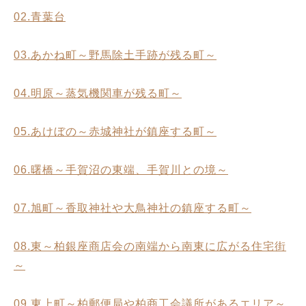
02.青葉台
03.あかね町～野馬除土手跡が残る町～
04.明原～蒸気機関車が残る町～
05.あけぼの～赤城神社が鎮座する町～
06.曙橋～手賀沼の東端、手賀川との境～
07.旭町～香取神社や大鳥神社の鎮座する町～
08.東～柏銀座商店会の南端から南東に広がる住宅街
～
09.東上町～柏郵便局や柏商工会議所があるエリア～