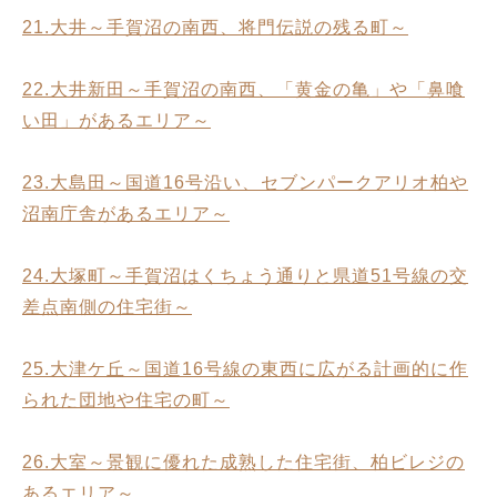
21.大井～手賀沼の南西、将門伝説の残る町～
22.大井新田～手賀沼の南西、「黄金の亀」や「鼻喰
い田」があるエリア～
23.大島田～国道16号沿い、セブンパークアリオ柏や
沼南庁舎があるエリア～
24.大塚町～手賀沼はくちょう通りと県道51号線の交
差点南側の住宅街～
25.大津ケ丘～国道16号線の東西に広がる計画的に作
られた団地や住宅の町～
26.大室～景観に優れた成熟した住宅街、柏ビレジの
あるエリア～