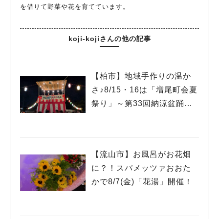
を借りて野菜や花を育てています。
koji-kojiさんの他の記事
【柏市】地域手作りの温か
さ♪8/15・16は「増尾町会夏
祭り」～第33回納涼盆踊り
大会～開催！増尾音頭も！
【流山市】お風呂がお花畑
に？！スパメッツァおおた
かで8/7(金)「花湯」開催！