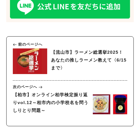
前のページへ
【流山市】ラーメン総選挙2025！
あなたの推しラーメン教えて〈6/15
まで〉
次のページへ
【柏市】オンライン柏学検定振り返
りvol.12～柏市内の小学校名を問う
しりとり問題～