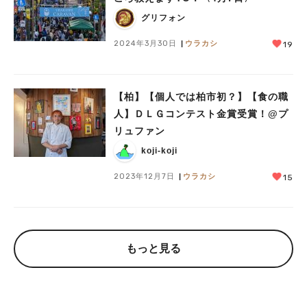
グリフォン
2024年3月30日
ウラカシ
19
【柏】【個人では柏市初？】【食の職
人】ＤＬＧコンテスト金賞受賞！@プ
リュファン
koji-koji
2023年12月7日
ウラカシ
15
もっと見る