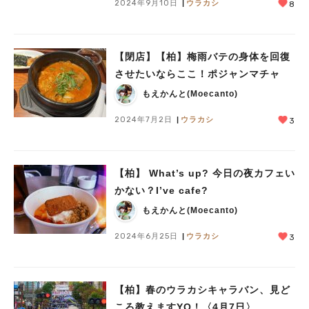
2024年9月10日
ウラカシ
8
【閉店】【柏】梅雨バテの身体を回復
させたいならここ！ポジャンマチャ
もえかんと(Moecanto)
2024年7月2日
ウラカシ
3
【柏】 What’s up? 今日の夜カフェい
かない？I’ve cafe?
もえかんと(Moecanto)
2024年6月25日
ウラカシ
3
【柏】春のウラカシキャラバン、見ど
ころ教えますYO！〈4月7日〉