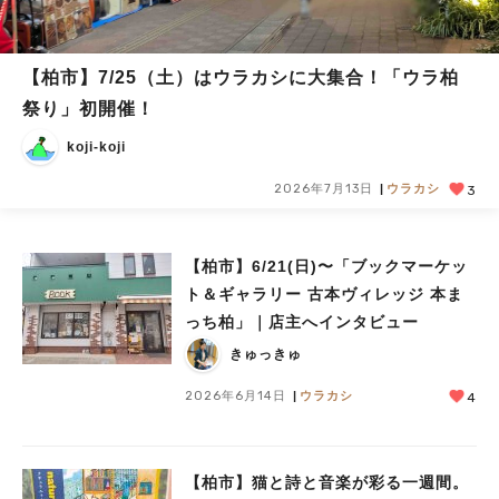
【柏市】7/25（土）はウラカシに大集合！「ウラ柏
祭り」初開催！
koji-koji
2026年7月13日
ウラカシ
3
【柏市】6/21(日)〜「ブックマーケッ
ト＆ギャラリー 古本ヴィレッジ 本ま
っち柏」｜店主へインタビュー
きゅっきゅ
2026年6月14日
ウラカシ
4
【柏市】猫と詩と音楽が彩る一週間。