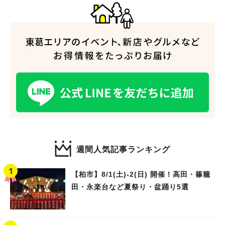
人気のキーワード
#ラーメン
#ショッピング
#カフェ
#スイーツ
#パン
#カレー
#柏駅
#イベント
#公園
#教えたい／教えて投稿記事
#教えたい/こんなの見つけた
週間人気記事ランキング
【柏市】8/1(土)‐2(日) 開催！高田・篠籠
田・永楽台など夏祭り・盆踊り5選