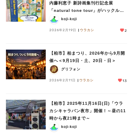
内藤利恵子 新詩画集刊行記念展
「natural tone tour」がハックルベ
リーブックスで開催！ (2/22～2/28)
koji-koji
2026年2月19日
ウラカシ
2
【柏市】柏まつり、2026年から9月開
催へ＜9月19日・土、20日・日＞
グリフォン
2026年2月11日
ウラカシ
13
【柏市】2025年11月16日(日)「ウラ
カシキャラバン夜市」開催！～昼の11
時から夜21時まで～
koji-koji