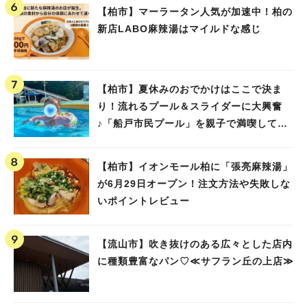
【柏市】マーラータン人気が加速中！柏の
新店LABO麻辣湯はマイルドな感じ
【柏市】夏休みのおでかけはここで決ま
り！流れるプール＆スライダーに大興奮
♪「船戸市民プール」を親子で満喫してき
ました！
【柏市】イオンモール柏に「張亮麻辣湯」
が6月29日オープン！注文方法や失敗しな
いポイントレビュー
【流山市】吹き抜けのある広々とした店内
に種類豊富なパン♡≪サフラン丘の上店≫