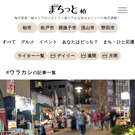
毎日更新！柏エリアのジモトミン発リアルな街ネタニュース毎日満載！
柏市
松戸市
我孫子市
流山市
野田市
すべて
グルメ
イベント
あなたはどっち？
まち・ひと応援
ライター一覧
デイリー
週間
月間
#ウラカシ
の記事一覧