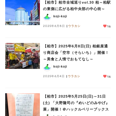
【柏市】柏市全域巡りvol.30 柏～柏駅
の東側に広がる柏中央部の中心街～
koji-koji
2025年6月8日
ウラカシ
16
【柏市】2025年6月8日(日) 柏銀座通
り商店会「空市（そらいち）」開催！
～美食と人情でおもてなし～
koji-koji
2025年6月4日
ウラカシ
16
【柏市】2025年5月25日(日)～31日
(土) 「大野隆司の『めいどのみやげ』
展」開催！＠ハックルベリーブックス