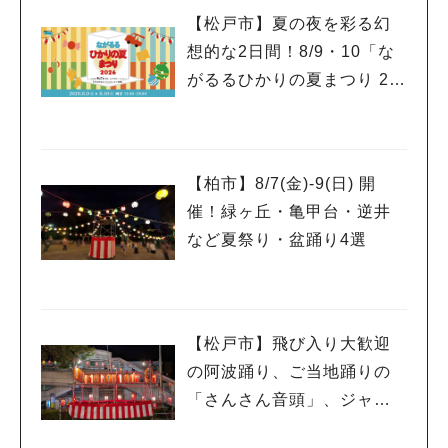
【松戸市】夏の夜を彩る幻
想的な2日間！8/9・10「な
がるるひかりの夏まつり 20
26」が開催！子どもが喜ぶ
ワークショップや限定ヒー
ローショーも
【柏市】8/7(金)‐9(日) 開
催！緑ヶ丘・亀甲台・逆井
など夏祭り・盆踊り4選
【松戸市】飛び入り大歓迎
の阿波踊り、ご当地踊りの
「さんさん音頭」、ジャ
ズ、キッチンカーも！「小