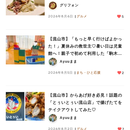
人気のキーワード
グリフォン
#ラーメン
#ショッピング
#カフェ
#スイーツ
#パン
#カレー
#柏駅
2026年8月6日
グルメ
5
#イベント
#公園
#教えたい／教えて投稿記事
#教えたい/こんなの見つけた
【流山市】「もっと早く行けばよかっ
た！」夏休みの救世主♡暑い日は児童
館へ！親子で初めて利用した「駒木台
児童館」レポート
Ayuuまま
2026年8月5日
まち・ひと応援
2
【流山市】からあげ好き必見！話題の
「とぅいとぅい流山店」で揚げたてを
テイクアウトしてみた♡
Ayuuまま
2026年8月2日
グルメ
7