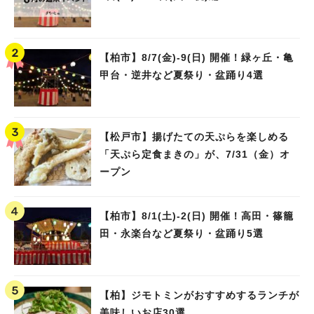
【柏市】8/7(金)‐9(日) 開催！緑ヶ丘・亀
甲台・逆井など夏祭り・盆踊り4選
【松戸市】揚げたての天ぷらを楽しめる
「天ぷら定食まきの」が、7/31（金）オ
ープン
【柏市】8/1(土)‐2(日) 開催！高田・篠籠
田・永楽台など夏祭り・盆踊り5選
【柏】ジモトミンがおすすめするランチが
美味しいお店30選