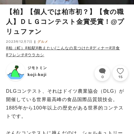
【柏】【個人では柏市初？】【食の職
人】ＤＬＧコンテスト金賞受賞！@プ
リュファン
2023年12月7日
グルメ
#柏（町）
#柏駅
#教えたい/こんなの見つけた
#ディナー
#洋食
#フレンチ
#ウラカシ
ジモトミン
koji-koji
0
15
DLGコンテスト、それはドイツ農業協会（DLG）が
開催している世界最高峰の食品国際品質競技会。
1885年から100年以上の歴史がある世界的コンテス
トです。
そんなコンテストに挑んだのは、シャルキュトリー