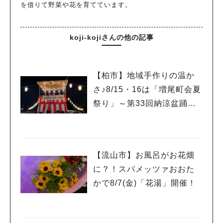
を借りて野菜や花を育てています。
koji-kojiさんの他の記事
【柏市】地域手作りの温か
さ♪8/15・16は「増尾町会夏
祭り」～第33回納涼盆踊り
大会～開催！増尾音頭も！
【流山市】お風呂がお花畑
に？！スパメッツァおおた
かで8/7(金)「花湯」開催！