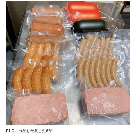
DLGに出品し受賞した6品