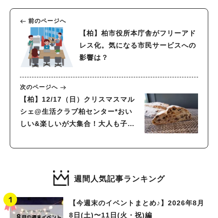
前のページへ
【柏】柏市役所本庁舎がフリーアド
レス化。気になる市民サービスへの
影響は？
次のページへ
【柏】12/17（日）クリスマスマル
シェ@生活クラブ柏センター*おい
しい&楽しいが大集合！大人も子ど
もも大満足な一日に♪
週間人気記事ランキング
【今週末のイベントまとめ♪】2026年8月
8日(土)〜11日(火・祝)編