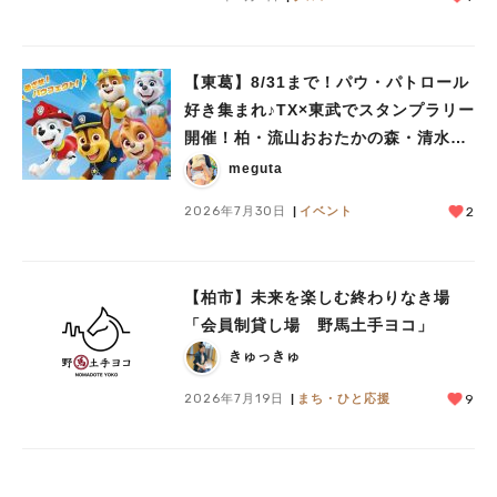
【東葛】8/31まで！パウ・パトロール
好き集まれ♪TX×東武でスタンプラリー
開催！柏・流山おおたかの森・清水公
園など10駅を巡ろう
meguta
2026年7月30日
イベント
2
【柏市】未来を楽しむ終わりなき場
「会員制貸し場 野馬土手ヨコ」
きゅっきゅ
2026年7月19日
まち・ひと応援
9