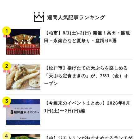
週間人気記事ランキング
【柏市】8/1(土)‐2(日) 開催！高田・篠籠
田・永楽台など夏祭り・盆踊り5選
【松戸市】揚げたての天ぷらを楽しめる
「天ぷら定食まきの」が、7/31（金）オ
ープン
【今週末のイベントまとめ♪】2026年8月
1日(土)〜2日(日)編
【柏】ジモトミンがおすすめするランチが