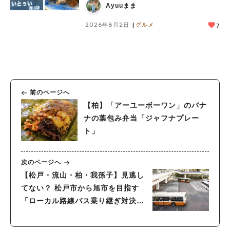
Ayuuまま
2026年8月2日
グルメ
7
前のページへ
【柏】「アーユーボーワン」のバナ
ナの葉包み弁当「ジャフナプレー
ト」
次のページへ
【松戸・流山・柏・我孫子】見逃し
てない？ 松戸市から旭市を目指す
「ローカル路線バス乗り継ぎ対決
旅」