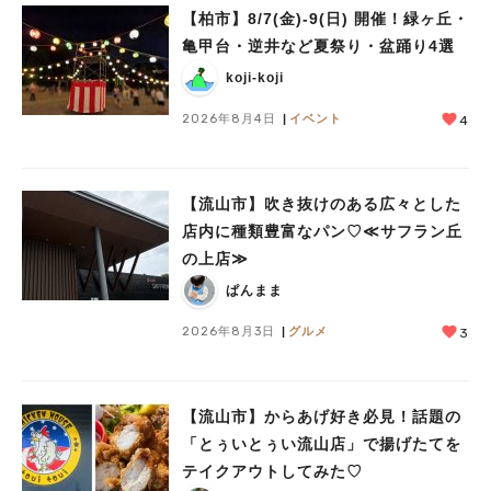
【柏市】8/7(金)‐9(日) 開催！緑ヶ丘・
亀甲台・逆井など夏祭り・盆踊り4選
koji-koji
2026年8月4日
イベント
4
【流山市】吹き抜けのある広々とした
店内に種類豊富なパン♡≪サフラン丘
の上店≫
ぱんまま
2026年8月3日
グルメ
3
【流山市】からあげ好き必見！話題の
「とぅいとぅい流山店」で揚げたてを
テイクアウトしてみた♡