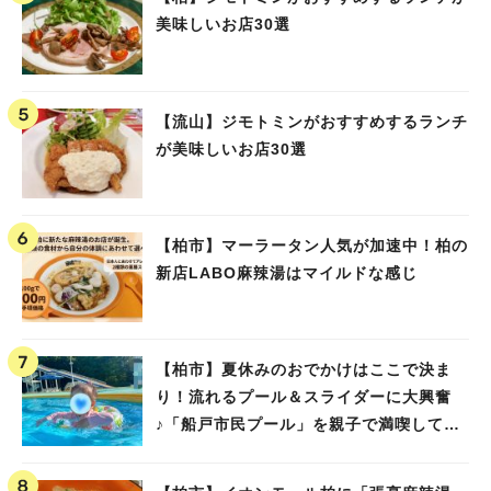
美味しいお店30選
【流山】ジモトミンがおすすめするランチ
が美味しいお店30選
【柏市】マーラータン人気が加速中！柏の
新店LABO麻辣湯はマイルドな感じ
【柏市】夏休みのおでかけはここで決ま
り！流れるプール＆スライダーに大興奮
♪「船戸市民プール」を親子で満喫してき
ました！