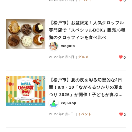
0
【松戸市】お盆限定！人気クロッフル
専門店で「スペシャルBOX」販売♪6種
類のクロッフィンを食べ比べ
meguta
2026年8月8日
グルメ
0
【松戸市】夏の夜を彩る幻想的な2日
間！8/9・10「ながるるひかりの夏ま
つり 2026」が開催！子どもが喜ぶワ
ークショップや限定ヒーローショーも
koji-koji
2026年8月5日
イベント
2