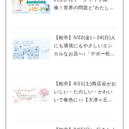
催！世界の問題と“わたした
ちの暮らし”のつながりを考
える時間
人気のキーワード
【柏市】5/22(金)～24(日)人
#ラーメン
#ショッピング
#カフェ
#スイーツ
#パン
#カレー
#柏駅
にも環境にもやさしいエシ
#イベント
#公園
#教えたい／教えて投稿記事
#教えたい/こんなの見つけた
カルなお店へ♪「デポー松葉
町リニューアルOPENまつ
り」開催！
【柏市】4/11(土)商店会がお
いしい・たのしい・かわい
いで春色に♪♪【大津ヶ丘の
ちいさなマルシェvol.12】