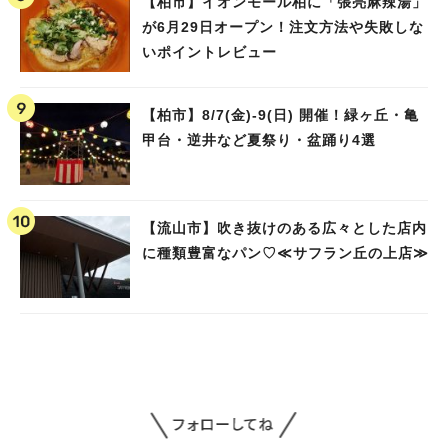
【柏市】イオンモール柏に「張亮麻辣湯」
が6月29日オープン！注文方法や失敗しな
いポイントレビュー
【柏市】8/7(金)‐9(日) 開催！緑ヶ丘・亀
甲台・逆井など夏祭り・盆踊り4選
【流山市】吹き抜けのある広々とした店内
に種類豊富なパン♡≪サフラン丘の上店≫