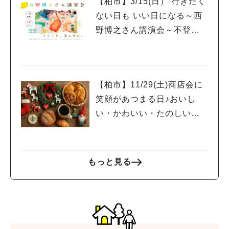
【柏市】3/15(日） 行きたく
ない日も いい日になる～西
野博之さん講演会～不登校
の子と寄り添うすべての大
人たちへ
【柏市】11/29(土)商店会に
笑顔があつまる日♪おいし
い・かわいい・たのしいが
きらめく【大津ヶ丘のちい
さなマルシェvol.11】
もっと見る